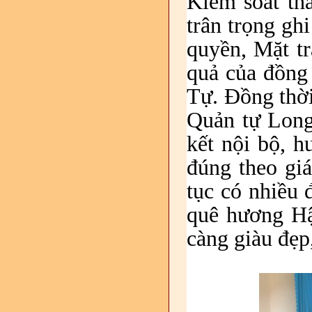
Kiểm soát th
trân trọng gh
quyền, Mặt tr
quả của đồng 
Tự. Đồng thờ
Quản tự Long
kết nội bộ, h
đúng theo giá
tục có nhiều 
quê hương Hậ
càng giàu đẹp