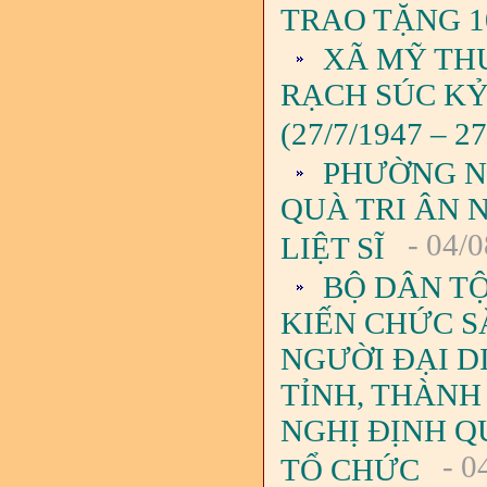
TRAO TẶNG 1
XÃ MỸ TH
RẠCH SÚC KỶ
(27/7/1947 – 27
PHƯỜNG N
QUÀ TRI ÂN 
- 04/0
LIỆT SĨ
BỘ DÂN TỘ
KIẾN CHỨC S
NGƯỜI ĐẠI D
TỈNH, THÀNH
NGHỊ ĐỊNH QU
- 0
TỔ CHỨC