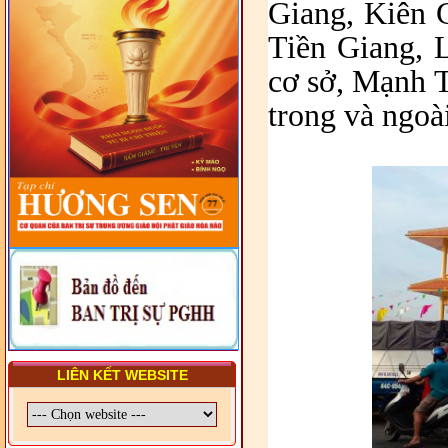
Giang, Kiên 
PHÁP LUẬT VIỆT NAM VÀ
HIẾN CHƯƠNG GIÁO HỘI
Tiền Giang, 
PGHH NHIỆM KỲ VI (2024-
2029) CHO TRỊ SỰ VIÊN
cơ sở, Mạnh 
TRUNG ƯƠNG, BAN ĐẠI
DIỆN TỈNH VÀ GIÁO LÝ
trong và ngoà
VIÊN - CHUYÊN ĐỀ: SỰ RA
ĐỜI, BẢN CHẤT, CHỨC
NĂNG VÀ HÌNH THỨC CỦA
NƯỚC CHXHCN VIỆT NAM
LIÊN KẾT WEBSITE