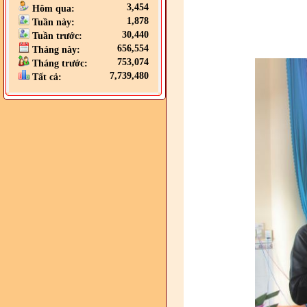
3,454
Hôm qua:
1,878
Tuần này:
30,440
Tuần trước:
656,554
Tháng này:
753,074
Tháng trước:
7,739,480
Tất cả: