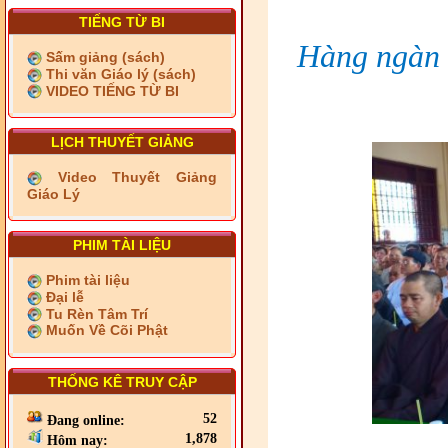
TIẾNG TỪ BI
Hàng ngàn 
Sấm giảng (sách)
Thi văn Giáo lý (sách)
VIDEO TIẾNG TỪ BI
LỊCH THUYẾT GIẢNG
Video Thuyết Giảng
Giáo Lý
PHIM TÀI LIỆU
Phim tài liệu
Đại lễ
Tu Rèn Tâm Trí
Muốn Về Cõi Phật
THỐNG KÊ TRUY CẬP
52
Đang online:
1,878
Hôm nay: