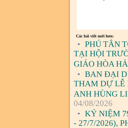
Các bài viết mới hơn:
PHÚ TÂN 
TẠI HỘI TRƯ
GIÁO HÒA H
BAN ĐẠI D
THAM DỰ LỄ
ANH HÙNG LIỆ
04/08/2026
KỶ NIỆM 7
- 27/7/2026)