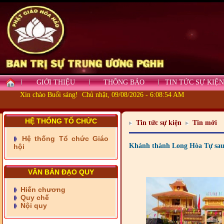
- Những tấm lòng thiện
GIỚI THIỆU
THÔNG BÁO
TIN TỨC SỰ KIỆN
nguyện vùng biên
Xin chào Buổi sáng! Chủ nhật, 09/08/2026 - 6:08:55 AM
- BAN TRỊ SỰ XÃ ĐẠI
PHƯỚC TỈNH ĐỒNG NAI
TIẾP SỨC ĐẾN TRƯỜNG
HỆ THỐNG TỔ CHỨC
Tin tức sự kiện
Tin mới
Hệ thống Tổ chức Giáo
- Xã Châu Phú khánh
Khánh thành Long Hòa Tự sau
hội
thành cầu Kênh 7 - Nam
kênh Quốc Gia
VĂN BẢN ĐẠO QUY
- Xã Phú Lâm bàn giao 9
căn nhà Đại đoàn kết
Hiến chương
Quy chế
- KHỞI CÔNG XÂY CẦU
Nội quy
RẠCH SÚC XÃ MỸ THUẬN
TỈNH VĨNH LONG