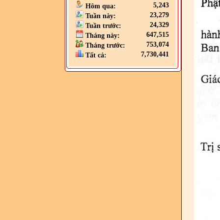
5,243
Hôm qua:
23,279
Tuần này:
24,329
Tuần trước:
647,515
Tháng này:
753,074
Tháng trước:
7,730,441
Tất cả: