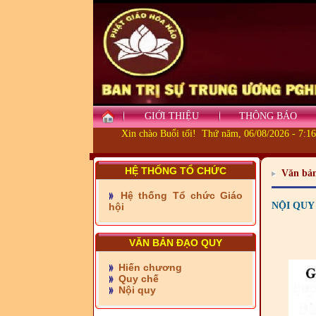
GIỚI THIỆU
THÔNG BÁO
Xin chào Buổi tối! Thứ năm, 06/08/2026 - 7:1
- Những tấm lòng thiện
HỆ THỐNG TỔ CHỨC
Văn bả
nguyện vùng biên
Hệ thống Tổ chức Giáo
- BAN TRỊ SỰ XÃ ĐẠI
NỘI QUY
hội
PHƯỚC TỈNH ĐỒNG NAI
TIẾP SỨC ĐẾN TRƯỜNG
VĂN BẢN ĐẠO QUY
- Xã Châu Phú khánh
Hiến chương
thành cầu Kênh 7 - Nam
Quy chế
kênh Quốc Gia
Nội quy
- Xã Phú Lâm bàn giao 9
căn nhà Đại đoàn kết