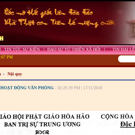
TIN TỨC SỰ KIỆN
ĐẠO SỰ TỪ THIỆN XÃ HỘI
TIN ĐẠI LỄ
6:09 PM
n
Nội quy
 HOẠT ĐỘNG VĂN PHÒNG
- 02:29:39 PM | 17/11/2018