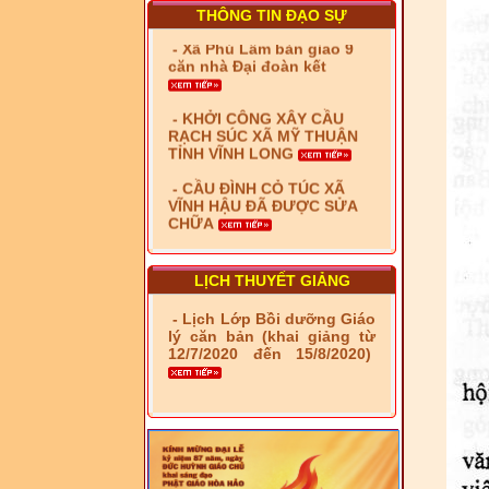
THÔNG TIN ĐẠO SỰ
- KHỞI CÔNG XÂY CẦU
RẠCH SÚC XÃ MỸ THUẬN
TỈNH VĨNH LONG
- CẦU ĐÌNH CỎ TÚC XÃ
VĨNH HẬU ĐÃ ĐƯỢC SỬA
CHỮA
- Bàn giao 10 căn nhà Đại
đoàn kết cho hộ có hoàn
cảnh khó khăn tại xã Tây
Yên
- LỄ RA QUÂN DẬM VÁ,
LỊCH THUYẾT GIẢNG
SỬA CHỮA LỘ GIAO
THÔNG NÔNG THÔN (XÃ
- Lịch Lớp Bồi dưỡng Giáo
PHÚ THỌ)
lý căn bản (khai giảng từ
12/7/2020 đến 15/8/2020)
- LỚP TẬP HUẤN LỊCH SỬ,
PHÁP LUẬT VIỆT NAM VÀ
HIẾN CHƯƠNG GIÁO HỘI
PGHH NHIỆM KỲ VI (2024-
2029) CHO TRỊ SỰ VIÊN
TRUNG ƯƠNG, BAN ĐẠI
DIỆN TỈNH VÀ GIÁO LÝ
VIÊN - CHUYÊN ĐỀ: NHỮNG