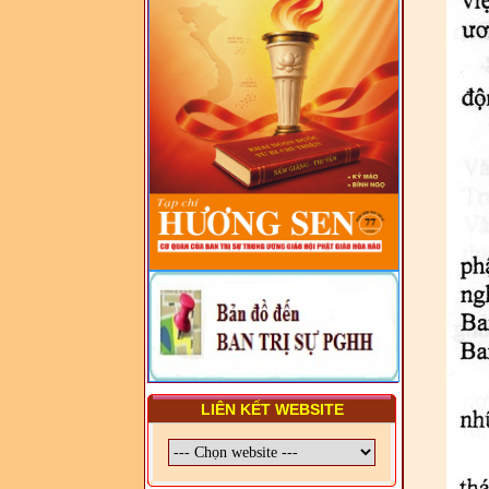
VẤN ĐỀ CHUNG VỀ PHÁP
LUẬT VÀ HỆ THỐNG PHÁP
LUẬT VIỆT NAM
- LỚP TẬP HUẤN LỊCH SỬ,
PHÁP LUẬT VIỆT NAM VÀ
HIẾN CHƯƠNG GIÁO HỘI
PGHH NHIỆM KỲ VI (2024-
2029) CHO TRỊ SỰ VIÊN
TRUNG ƯƠNG, BAN ĐẠI
DIỆN TỈNH VÀ GIÁO LÝ
VIÊN - CHUYÊN ĐỀ: SỰ RA
ĐỜI, BẢN CHẤT, CHỨC
NĂNG VÀ HÌNH THỨC CỦA
NƯỚC CHXHCN VIỆT NAM
LIÊN KẾT WEBSITE