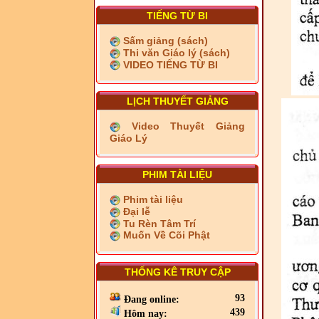
TIẾNG TỪ BI
Sấm giảng (sách)
Thi văn Giáo lý (sách)
VIDEO TIẾNG TỪ BI
LỊCH THUYẾT GIẢNG
Video Thuyết Giảng
Giáo Lý
PHIM TÀI LIỆU
Phim tài liệu
Đại lễ
Tu Rèn Tâm Trí
Muốn Về Cõi Phật
THỐNG KÊ TRUY CẬP
93
Đang online:
439
Hôm nay: