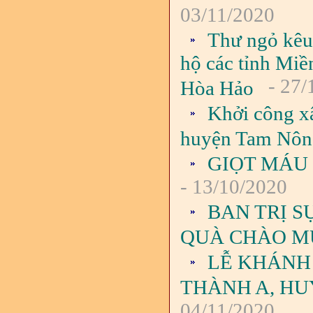
03/11/2020
Thư ngỏ kêu 
hộ các tỉnh Miề
- 27/
Hòa Hảo
Khởi công x
huyện Tam Nông
GIỌT MÁU
- 13/10/2020
BAN TRỊ S
QUÀ CHÀO MỪ
LỄ KHÁNH
THÀNH A, HU
04/11/2020