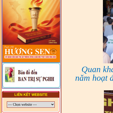
- LỚP TẬP HUẤN LỊCH SỬ,
PHÁP LUẬT VIỆT NAM VÀ
HIẾN CHƯƠNG GIÁO HỘI
PGHH NHIỆM KỲ VI (2024-
2029) CHO TRỊ SỰ VIÊN
TRUNG ƯƠNG, BAN ĐẠI
DIỆN TỈNH VÀ GIÁO LÝ
VIÊN - CHUYÊN ĐỀ: SỰ RA
ĐỜI, BẢN CHẤT, CHỨC
NĂNG VÀ HÌNH THỨC CỦA
NƯỚC CHXHCN VIỆT NAM
Quan khá
năm hoạt đ
LIÊN KẾT WEBSITE