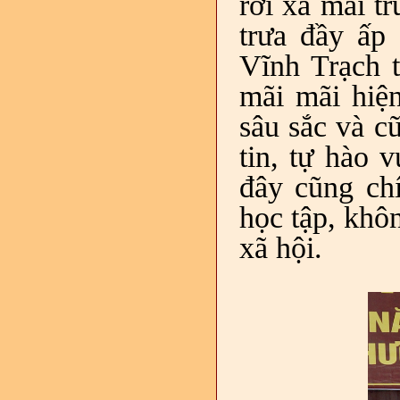
rời xa mái t
trưa đầy ấp
Vĩnh Trạch t
mãi mãi hiệ
sâu sắc và c
tin, tự hào 
đây cũng ch
học tập, khô
xã hội.