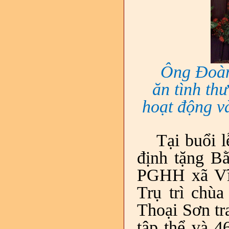
Ông Đoàn
ăn tình th
hoạt động v
Tại buổi 
định tặng B
PGHH xã Vĩn
Trụ trì chù
Thoại Sơn tr
tập thể và 