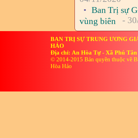
Ban Trị sự 
- 30
vùng biên
BAN TRỊ SỰ TRUNG ƯƠNG GI
HẢO
Địa chỉ: An Hòa Tự - Xã Phú Tân
© 2014-2015 Bản quyền thuộc về B
Hòa Hảo