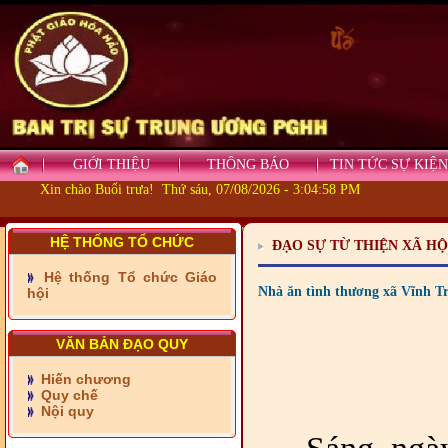
GIỚI THIỆU
THÔNG BÁO
TIN TỨC SỰ KIỆN
- Những tấm lòng thiện
nguyện vùng biên
Xin chào Buổi trưa! Thứ sáu, 07/08/2026 - 3:05:00 PM
- BAN TRỊ SỰ XÃ ĐẠI
PHƯỚC TỈNH ĐỒNG NAI
HỆ THỐNG TỔ CHỨC
ĐẠO SỰ TỪ THIỆN XÃ HỘ
TIẾP SỨC ĐẾN TRƯỜNG
Hệ thống Tổ chức Giáo
Nhà ăn tình thương xã Vĩnh Tr
hội
- Xã Châu Phú khánh
thành cầu Kênh 7 - Nam
kênh Quốc Gia
VĂN BẢN ĐẠO QUY
- Xã Phú Lâm bàn giao 9
Hiến chương
căn nhà Đại đoàn kết
Quy chế
Nội quy
- KHỞI CÔNG XÂY CẦU
RẠCH SÚC XÃ MỸ THUẬN