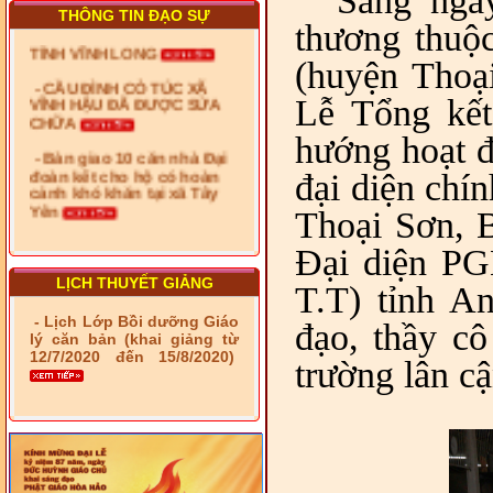
Sáng ngà
TỈNH VĨNH LONG
THÔNG TIN ĐẠO SỰ
thương thuộ
- CẦU ĐÌNH CỎ TÚC XÃ
(huyện Thoại
VĨNH HẬU ĐÃ ĐƯỢC SỬA
CHỮA
Lễ Tổng kết
- Bàn giao 10 căn nhà Đại
đoàn kết cho hộ có hoàn
hướng hoạt đ
cảnh khó khăn tại xã Tây
Yên
đại diện chí
- LỄ RA QUÂN DẬM VÁ,
Thoại Sơn, 
SỬA CHỮA LỘ GIAO
THÔNG NÔNG THÔN (XÃ
Đại diện PG
PHÚ THỌ)
LỊCH THUYẾT GIẢNG
T.T) tỉnh A
- LỚP TẬP HUẤN LỊCH SỬ,
PHÁP LUẬT VIỆT NAM VÀ
- Lịch Lớp Bồi dưỡng Giáo
đạo, thầy c
HIẾN CHƯƠNG GIÁO HỘI
lý căn bản (khai giảng từ
PGHH NHIỆM KỲ VI (2024-
12/7/2020 đến 15/8/2020)
trường lân cậ
2029) CHO TRỊ SỰ VIÊN
TRUNG ƯƠNG, BAN ĐẠI
DIỆN TỈNH VÀ GIÁO LÝ
VIÊN - CHUYÊN ĐỀ: NHỮNG
VẤN ĐỀ CHUNG VỀ PHÁP
LUẬT VÀ HỆ THỐNG PHÁP
LUẬT VIỆT NAM