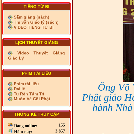
TIẾNG TỪ BI
Sấm giảng (sách)
Thi văn Giáo lý (sách)
VIDEO TIẾNG TỪ BI
LỊCH THUYẾT GIẢNG
Video Thuyết Giảng
Giáo Lý
PHIM TÀI LIỆU
Phim tài liệu
Ông Võ V
Đại lễ
Tu Rèn Tâm Trí
Phật giáo H
Muốn Về Cõi Phật
hành Nhà 
THỐNG KÊ TRUY CẬP
155
Đang online:
3,857
Hôm nay: