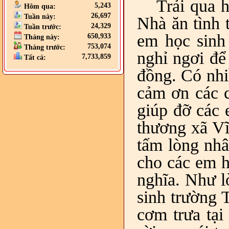
Trải qua 
5,243
Hôm qua:
26,697
Tuần này:
Nhà ăn tình 
24,329
Tuần trước:
em học sinh
650,933
Tháng này:
753,074
Tháng trước:
nghỉ ngơi để
7,733,859
Tất cả:
đồng. Có nhi
cảm ơn các c
giúp đỡ các 
thương xã Vĩ
tấm lòng nhâ
cho các em h
nghĩa. Như 
sinh trường
cơm trưa tại