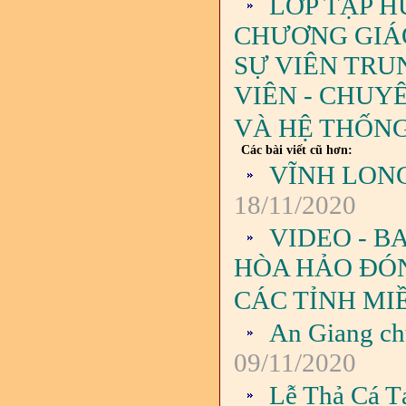
LỚP TẬP H
CHƯƠNG GIÁO 
SỰ VIÊN TRU
VIÊN - CHUY
VÀ HỆ THỐNG
Các bài viết cũ hơn:
VĨNH LON
18/11/2020
VIDEO - B
HÒA HẢO ĐÓN
CÁC TỈNH MI
An Giang ch
09/11/2020
Lễ Thả Cá T