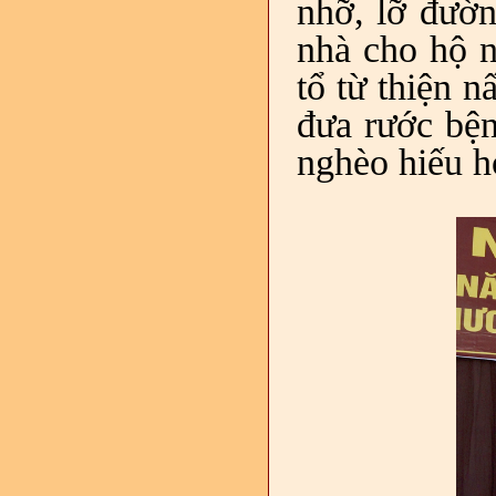
nhỡ, lỡ đườ
nhà cho hộ n
tổ từ thiện 
đưa rước bện
nghèo hiếu 