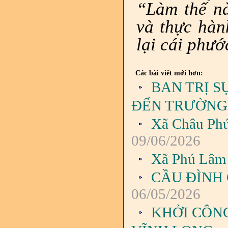
“Làm thế nà
và thực hàn
lại cái phướ
Các bài viết mới hơn:
BAN TRỊ S
ĐẾN TRƯỜNG
Xã Châu Phú
09/06/2026
Xã Phú Lâm 
CẦU ĐÌNH
06/05/2026
KHỞI CÔN