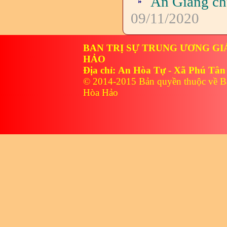
An Giang ch
09/11/2020
BAN TRỊ SỰ TRUNG ƯƠNG GI
HẢO
Địa chỉ: An Hòa Tự - Xã Phú Tân
© 2014-2015 Bản quyền thuộc về B
Hòa Hảo