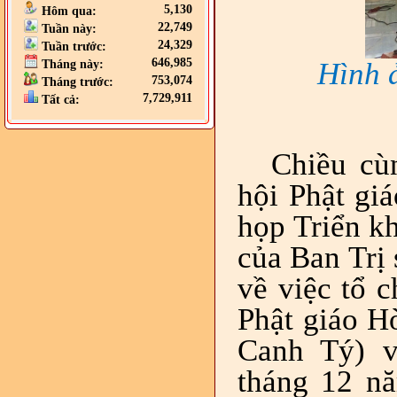
5,130
Hôm qua:
22,749
Tuần này:
24,329
Tuần trước:
646,985
Hình 
Tháng này:
753,074
Tháng trước:
7,729,911
Tất cả:
Chiều cù
hội Phật gi
họp Triển k
của Ban Trị
về việc tổ 
Phật giáo H
Canh Tý) 
tháng 12 n