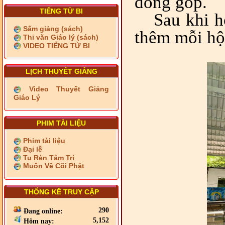
đóng góp.
TIẾNG TỪ BI
Sau khi h
Sấm giảng (sách)
thêm mỗi hộ
Thi văn Giáo lý (sách)
VIDEO TIẾNG TỪ BI
LỊCH THUYẾT GIẢNG
Video Thuyết Giảng
Giáo Lý
PHIM TÀI LIỆU
Phim tài liệu
Đại lễ
Tu Rèn Tâm Trí
Muốn Về Cõi Phật
THỐNG KÊ TRUY CẬP
290
Đang online:
5,152
Hôm nay: