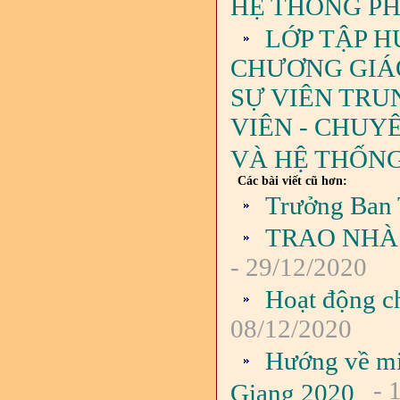
HỆ THỐNG PH
LỚP TẬP H
CHƯƠNG GIÁO 
SỰ VIÊN TRU
VIÊN - CHUY
VÀ HỆ THỐNG
Các bài viết cũ hơn:
Trưởng Ban T
TRAO NHÀ 
- 29/12/2020
Hoạt động c
08/12/2020
Hướng về mi
- 
Giang 2020