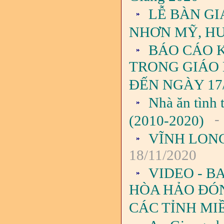
LỄ BÀN G
NHƠN MỸ, HU
BÁO CÁO 
TRONG GIÁO 
ĐẾN NGÀY 17/
Nhà ăn tình 
-
(2010-2020)
VĨNH LON
18/11/2020
VIDEO - B
HÒA HẢO ĐÓN
CÁC TỈNH MI