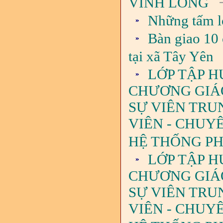
-
VĨNH LONG
Những tấm l
Bàn giao 10 
tại xã Tây Yên
LỚP TẬP H
CHƯƠNG GIÁO 
SỰ VIÊN TRU
VIÊN - CHUY
HỆ THỐNG PHÁ
LỚP TẬP H
CHƯƠNG GIÁO 
SỰ VIÊN TRU
VIÊN - CHUY