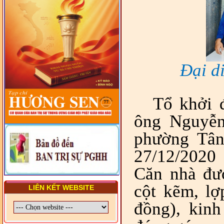
LUẬT VÀ HỆ THỐNG PHÁP
LUẬT VIỆT NAM
- LỚP TẬP HUẤN LỊCH SỬ,
PHÁP LUẬT VIỆT NAM VÀ
HIẾN CHƯƠNG GIÁO HỘI
PGHH NHIỆM KỲ VI (2024-
2029) CHO TRỊ SỰ VIÊN
Đại d
TRUNG ƯƠNG, BAN ĐẠI
DIỆN TỈNH VÀ GIÁO LÝ
VIÊN - CHUYÊN ĐỀ: SỰ RA
ĐỜI, BẢN CHẤT, CHỨC
NĂNG VÀ HÌNH THỨC CỦA
Tổ khởi 
NƯỚC CHXHCN VIỆT NAM
ông Nguyễn
phường Tân
27/12/2020
Căn nhà đư
cột kẽm, lợ
LIÊN KẾT WEBSITE
đồng), kin