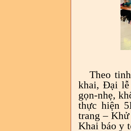
Theo tin
khai, Đại l
gọn-nhẹ, kh
thực hiện 
trang – Khử
Khai báo y 