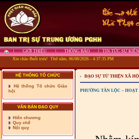
GIỚI THIỆU
THÔNG BÁO
TIN TỨC SỰ KIỆN
Xin chào Buổi trưa! Thứ năm, 06/08/2026 - 4:37:36 PM
- Những tấm lòng thiện
nguyện vùng biên
HỆ THỐNG TỔ CHỨC
ĐẠO SỰ TỪ THIỆN XÃ HỘ
- BAN TRỊ SỰ XÃ ĐẠI
PHƯỚC TỈNH ĐỒNG NAI
Hệ thống Tổ chức Giáo
TIẾP SỨC ĐẾN TRƯỜNG
PHƯỜNG TÂN LỘC – HOẠT 
hội
- Xã Châu Phú khánh
VĂN BẢN ĐẠO QUY
thành cầu Kênh 7 - Nam
kênh Quốc Gia
Hiến chương
Quy chế
- Xã Phú Lâm bàn giao 9
Nội quy
căn nhà Đại đoàn kết