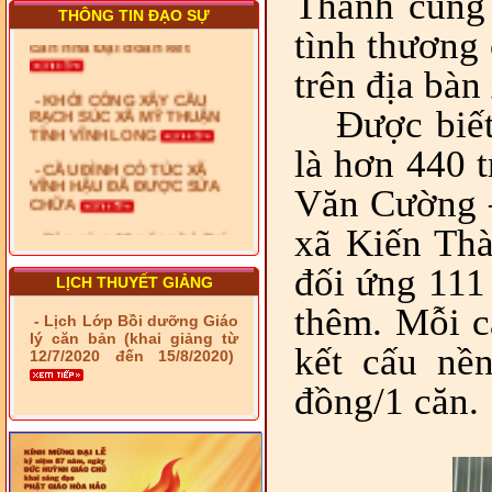
Thành cùng 
- Xã Phú Lâm bàn giao 9
THÔNG TIN ĐẠO SỰ
căn nhà Đại đoàn kết
tình thương
- KHỞI CÔNG XÂY CẦU
trên địa bàn
RẠCH SÚC XÃ MỸ THUẬN
TỈNH VĨNH LONG
Được biết
- CẦU ĐÌNH CỎ TÚC XÃ
là hơn 440 
VĨNH HẬU ĐÃ ĐƯỢC SỬA
CHỮA
Văn Cường –
- Bàn giao 10 căn nhà Đại
đoàn kết cho hộ có hoàn
xã Kiến Thà
cảnh khó khăn tại xã Tây
Yên
đối ứng 111 
LỊCH THUYẾT GIẢNG
- LỄ RA QUÂN DẬM VÁ,
thêm. Mỗi c
SỬA CHỮA LỘ GIAO
- Lịch Lớp Bồi dưỡng Giáo
THÔNG NÔNG THÔN (XÃ
lý căn bản (khai giảng từ
kết cấu nền
PHÚ THỌ)
12/7/2020 đến 15/8/2020)
- LỚP TẬP HUẤN LỊCH SỬ,
đồng/1 căn.
PHÁP LUẬT VIỆT NAM VÀ
HIẾN CHƯƠNG GIÁO HỘI
PGHH NHIỆM KỲ VI (2024-
2029) CHO TRỊ SỰ VIÊN
TRUNG ƯƠNG, BAN ĐẠI