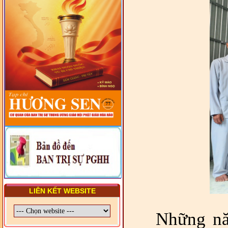
DIỆN TỈNH VÀ GIÁO LÝ
VIÊN - CHUYÊN ĐỀ: NHỮNG
VẤN ĐỀ CHUNG VỀ PHÁP
LUẬT VÀ HỆ THỐNG PHÁP
LUẬT VIỆT NAM
- LỚP TẬP HUẤN LỊCH SỬ,
PHÁP LUẬT VIỆT NAM VÀ
HIẾN CHƯƠNG GIÁO HỘI
PGHH NHIỆM KỲ VI (2024-
2029) CHO TRỊ SỰ VIÊN
TRUNG ƯƠNG, BAN ĐẠI
DIỆN TỈNH VÀ GIÁO LÝ
VIÊN - CHUYÊN ĐỀ: SỰ RA
ĐỜI, BẢN CHẤT, CHỨC
NĂNG VÀ HÌNH THỨC CỦA
NƯỚC CHXHCN VIỆT NAM
LIÊN KẾT WEBSITE
Những nă