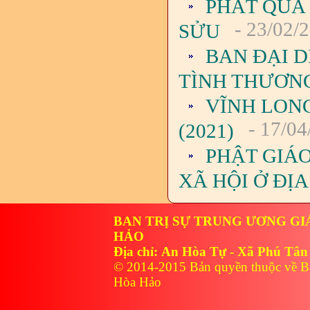
PHÁT QUÀ
- 23/02/
SỬU
BAN ĐẠI D
TÌNH THƯƠN
VĨNH LON
- 17/04
(2021)
PHẬT GIÁO
XÃ HỘI Ở ĐỊ
BAN TRỊ SỰ TRUNG ƯƠNG GI
HẢO
Địa chỉ: An Hòa Tự - Xã Phú Tân
© 2014-2015 Bản quyền thuộc về B
Hòa Hảo