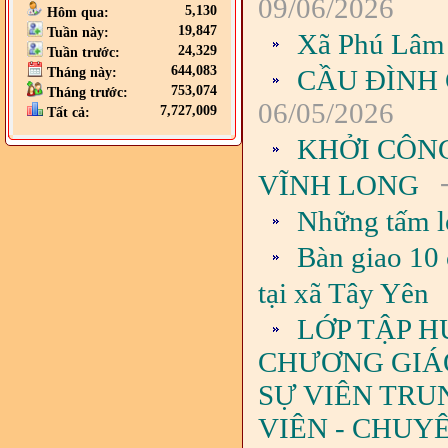
09/06/2026
5,130
Hôm qua:
19,847
Tuần này:
Xã Phú Lâm 
24,329
Tuần trước:
644,083
CẦU ĐÌNH
Tháng này:
753,074
Tháng trước:
06/05/2026
7,727,009
Tất cả:
KHỞI CÔN
-
VĨNH LONG
Những tấm l
Bàn giao 10 
tại xã Tây Yên
LỚP TẬP H
CHƯƠNG GIÁO 
SỰ VIÊN TRU
VIÊN - CHUY