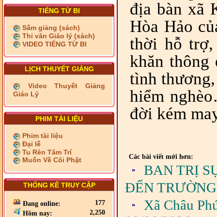
địa bàn xã 
TIẾNG TỪ BI
Hòa Hảo của
Sấm giảng (sách)
Thi văn Giáo lý (sách)
thời hỗ trợ
VIDEO TIẾNG TỪ BI
khăn thông 
LỊCH THUYẾT GIẢNG
tình thương,
Video Thuyết Giảng
hiểm nghèo
Giáo Lý
đời kém may
PHIM TÀI LIỆU
Phim tài liệu
Đại lễ
Tu Rèn Tâm Trí
Các bài viết mới hơn:
Muốn Về Cõi Phật
BAN TRỊ S
ĐẾN TRƯỜNG
THỐNG KÊ TRUY CẬP
Xã Châu Phú
177
Đang online:
2,250
Hôm nay: