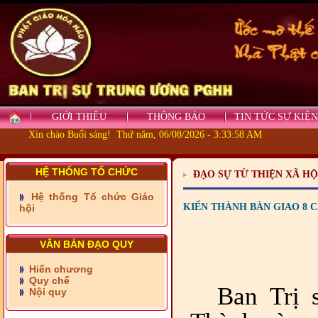
GIỚI THIỆU
THÔNG BÁO
TIN TỨC SỰ KIỆN
Xin chào Buổi sáng! Thứ năm, 06/08/2026 - 3:33:59 AM
HỆ THỐNG TỔ CHỨC
ĐẠO SỰ TỪ THIỆN XÃ HỘ
- Những tấm lòng thiện
nguyện vùng biên
Hệ thống Tổ chức Giáo
KIẾN THÀNH BÀN GIAO 8 
hội
- BAN TRỊ SỰ XÃ ĐẠI
PHƯỚC TỈNH ĐỒNG NAI
TIẾP SỨC ĐẾN TRƯỜNG
VĂN BẢN ĐẠO QUY
Hiến chương
- Xã Châu Phú khánh
Quy chế
thành cầu Kênh 7 - Nam
Ban Trị 
Nội quy
kênh Quốc Gia