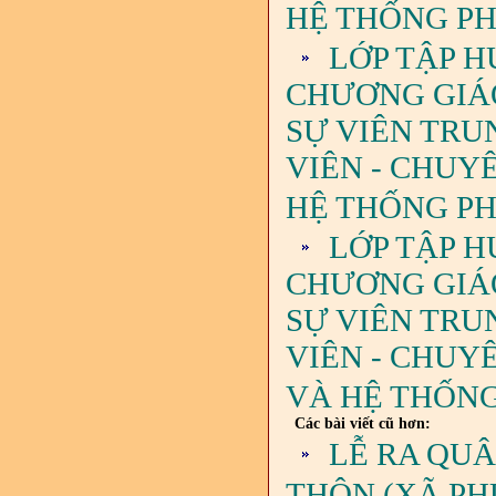
HỆ THỐNG PHÁ
LỚP TẬP H
CHƯƠNG GIÁO 
SỰ VIÊN TRU
VIÊN - CHUY
HỆ THỐNG PH
LỚP TẬP H
CHƯƠNG GIÁO 
SỰ VIÊN TRU
VIÊN - CHUY
VÀ HỆ THỐNG
Các bài viết cũ hơn:
LỄ RA QU
THÔN (XÃ PH