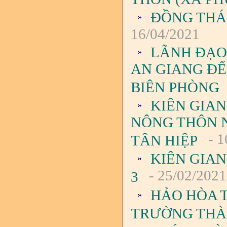
ĐỒNG THÁ
16/04/2021
LÃNH ĐẠO 
AN GIANG ĐẾ
BIÊN PHÒNG
KIÊN GIA
NÔNG THÔN N
- 1
TÂN HIỆP
KIÊN GIA
- 25/02/2021
3
HẢO HÒA T
TRƯỜNG TH