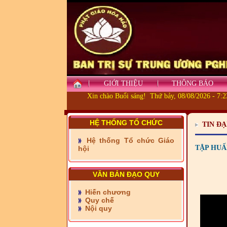
GIỚI THIỆU
THÔNG BÁO
Xin chào Buổi sáng! Thứ bảy, 08/08/2026 - 7:
HỆ THỐNG TỔ CHỨC
TIN ĐẠ
Hệ thống Tổ chức Giáo
- Những tấm lòng thiện
TẬP HUẤN
hội
nguyện vùng biên
- BAN TRỊ SỰ XÃ ĐẠI
VĂN BẢN ĐẠO QUY
PHƯỚC TỈNH ĐỒNG NAI
TIẾP SỨC ĐẾN TRƯỜNG
Hiến chương
Quy chế
Nội quy
- Xã Châu Phú khánh
thành cầu Kênh 7 - Nam
kênh Quốc Gia