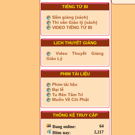
TIẾNG TỪ BI
Sấm giảng (sách)
Thi văn Giáo lý (sách)
VIDEO TIẾNG TỪ BI
LỊCH THUYẾT GIẢNG
Video Thuyết Giảng
Giáo Lý
PHIM TÀI LIỆU
Phim tài liệu
Đại lễ
Tu Rèn Tâm Trí
Muốn Về Cõi Phật
THỐNG KÊ TRUY CẬP
64
Đang online:
2,217
Hôm nay: