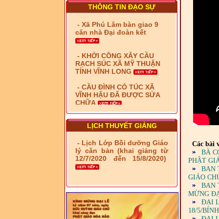
THÔNG TIN ĐẠO SỰ
- Xã Phú Lâm bàn giao 9
căn nhà Đại đoàn kết
- KHỞI CÔNG XÂY CẦU
RẠCH SÚC XÃ MỸ THUẬN
TỈNH VĨNH LONG
- CẦU ĐÌNH CỎ TÚC XÃ
VĨNH HẬU ĐÃ ĐƯỢC SỬA
CHỮA
- Bàn giao 10 căn nhà Đại
đoàn kết cho hộ có hoàn
cảnh khó khăn tại xã Tây
LỊCH THUYẾT GIẢNG
Yên
- Lịch Lớp Bồi dưỡng Giáo
Các bài v
- LỄ RA QUÂN DẬM VÁ,
lý căn bản (khai giảng từ
BÀ C
SỬA CHỮA LỘ GIAO
12/7/2020 đến 15/8/2020)
PHẬT GI
THÔNG NÔNG THÔN (XÃ
BAN 
PHÚ THỌ)
GIÁO CH
BAN 
- LỚP TẬP HUẤN LỊCH SỬ,
MỪNG ĐẠI
PHÁP LUẬT VIỆT NAM VÀ
ĐẠI 
HIẾN CHƯƠNG GIÁO HỘI
18/5/BÍN
PGHH NHIỆM KỲ VI (2024-
2029) CHO TRỊ SỰ VIÊN
ĐẠI 