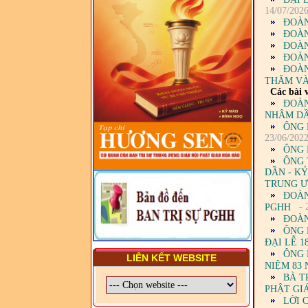
TRUNG ƯƠNG, BAN ĐẠI
14/07/202
DIỆN TỈNH VÀ GIÁO LÝ
ĐOÀN
VIÊN - CHUYÊN ĐỀ: NHỮNG
ĐOÀN
VẤN ĐỀ CHUNG VỀ PHÁP
ĐOÀN
LUẬT VÀ HỆ THỐNG PHÁP
ĐOÀN
LUẬT VIỆT NAM
ĐOÀN
THĂM VÀ
- LỚP TẬP HUẤN LỊCH SỬ,
Các bài v
PHÁP LUẬT VIỆT NAM VÀ
ĐOÀN
HIẾN CHƯƠNG GIÁO HỘI
NHÂM DẦ
PGHH NHIỆM KỲ VI (2024-
ÔNG 
2029) CHO TRỊ SỰ VIÊN
23/06/202
TRUNG ƯƠNG, BAN ĐẠI
ÔNG 
DIỆN TỈNH VÀ GIÁO LÝ
ÔNG 
VIÊN - CHUYÊN ĐỀ: SỰ RA
DẦN - K
ĐỜI, BẢN CHẤT, CHỨC
TRUNG 
NĂNG VÀ HÌNH THỨC CỦA
ĐOÀN
NƯỚC CHXHCN VIỆT NAM
- 
PGHH
ĐOÀN
ÔNG 
ĐẠI LỄ 
ÔNG 
LIÊN KẾT WEBSITE
NIỆM 83
BÀ T
PHẬT GIÁ
LỜI 