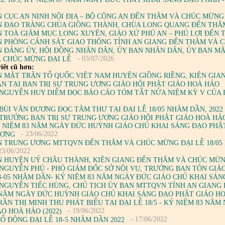
6
 CỤC AN NINH NỘI ĐỊA – BỘ CÔNG AN ĐẾN THĂM VÀ CHÚC MỪNG
 ĐẠO TRÀNG CHÙA GIỒNG THÀNH, CHÙA LONG QUANG ĐẾN THĂ
 TOÀ GIÁM MỤC LONG XUYÊN, GIÁO XỨ PHÚ AN – PHÚ LỢI ĐẾN
 PHÒNG CẢNH SÁT GIAO THÔNG TỈNH AN GIANG ĐẾN THĂM VÀ 
 ĐẢNG ỦY, HỘI ĐỒNG NHÂN DÂN, ỦY BAN NHÂN DÂN, ỦY BAN M
- 03/07/2026
 CHÚC MỪNG ĐẠI LỄ
iết cũ hơn:
 MẶT TRẬN TỔ QUỐC VIỆT NAM HUYỆN GIỒNG RIỀNG, KIÊN GIAN
N TẠI BAN TRỊ SỰ TRUNG ƯƠNG GIÁO HỘI PHẬT GIÁO HOÀ HẢO
NGUYỄN HUY DIỄM ĐỌC BÁO CÁO TÓM TẮT NỬA NIỆM KỲ V CỦA 
2
BÙI VĂN ĐƯƠNG ĐỌC TÂM THƯ TẠI ĐẠI LỄ 18/05 NHÂM DẦN, 2022
TRƯỞNG BAN TRỊ SỰ TRUNG ƯƠNG GIÁO HỘI PHẬT GIÁO HOÀ HẢO
Ỷ NIỆM 83 NĂM NGÀY ĐỨC HUỲNH GIÁO CHỦ KHAI SÁNG ĐẠO PHẬT
- 23/06/2022
ƯƠNG
 TRUNG ƯƠNG MTTQVN ĐẾN THĂM VÀ CHÚC MỪNG ĐẠI LỄ 18/05 
23/06/2022
 HUYỆN UỶ CHÂU THÀNH, KIÊN GIANG ĐẾN THĂM VÀ CHÚC MỪNG 
NGUYỄN PHÚ - PHÓ GIÁM ĐỐC SỞ NỘI VỤ, TRƯỞNG BAN TÔN GIÁ
18-05 NHÂM DẦN- KỶ NIỆM 83 NĂM NGÀY ĐỨC GIÁO CHỦ KHAI SÁ
NGUYỄN TIẾC HÙNG, CHỦ TỊCH ỦY BAN MTTQVN TỈNH AN GIANG PH
 NĂM NGÀY ĐỨC HUỲNH GIÁO CHỦ KHAI SÁNG ĐẠO PHẬT GIÁO H
RẦN THỊ MINH THU PHÁT BIỂU TẠI ĐẠI LỄ 18/5 - KỶ NIỆM 83 N
- 19/06/2022
O HOÀ HẢO (2022)
- 17/06/2022
CỔ ĐỘNG ĐẠI LỄ 18-5 NHÂM DẦN 2022