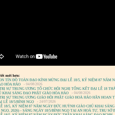
iết mới hơn:
ON TÍN ĐỒ TOÀN ĐẠO KÍNH MỪNG ĐẠI LỄ 18/5, KỶ NIỆM 87 NĂM
- 04/08/2026
ÁO HÒA HẢO
TRỊ SỰ TRUNG ƯƠNG TỔ CHỨC HỘI NGHỊ TỔNG KẾT ĐẠI LỄ 18 TH
- 04/08/2026
Ủ KHAI SÁNG ĐẠO PHẬT GIÁO HÒA HẢO
TRỊ SỰ TRUNG ƯƠNG GIÁO HỘI PHẬT GIÁO HOÀ HẢO HÂN HOAN 
- 24/07/2026
 LỄ 18/5/BÍNH NGỌ
LỄ 18/5, KỶ NIỆM 87 NĂM NGÀY ĐỨC HUỲNH GIÁO CHỦ KHAI SÁNG 
H NGỌ, 2026) - SÁNG NGÀY 18/5/BÍNH NGỌ TẠI AN HOÀ TỰ, TRỤ S
LỄ 18/5, KỶ NIỆM 87 NĂM NGÀY ĐỨC THẦY KHAI SÁNG ĐẠO PGHH -