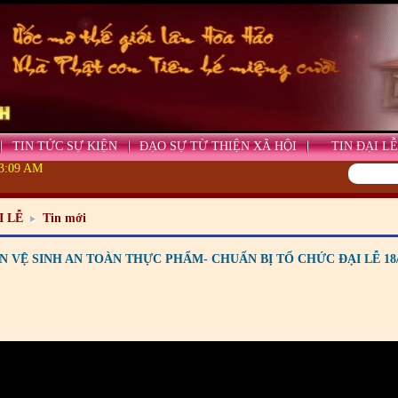
TIN TỨC SỰ KIỆN
ĐẠO SỰ TỪ THIỆN XÃ HỘI
TIN ĐẠI LỄ
23:09 AM
I LỄ
Tin mới
 VỆ SINH AN TOÀN THỰC PHẨM- CHUẨN BỊ TỔ CHỨC ĐẠI LỄ 18