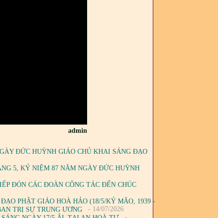
admin
 NGÀY ĐỨC HUỲNH GIÁO CHỦ KHAI SÁNG ĐẠO
ÁNG 5, KỶ NIỆM 87 NĂM NGÀY ĐỨC HUỲNH
TIẾP ĐÓN CÁC ĐOÀN CÔNG TÁC ĐẾN CHÚC
ĐẠO PHẬT GIÁO HOÀ HẢO (18/5/KỶ MÃO, 1939 -
- 14/07/2026
Ở BAN TRỊ SỰ TRUNG ƯƠNG
-
 SÁNG NGÀY 17/5 ÂL TẠI AN HOÀ TỰ