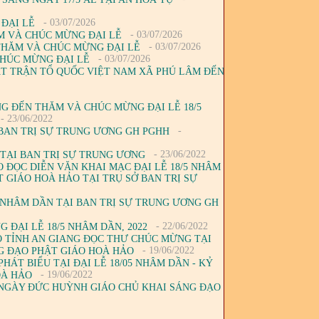
- 03/07/2026
 ĐẠI LỄ
- 03/07/2026
M VÀ CHÚC MỪNG ĐẠI LỄ
- 03/07/2026
 THĂM VÀ CHÚC MỪNG ĐẠI LỄ
- 03/07/2026
CHÚC MỪNG ĐẠI LỄ
ẶT TRẬN TỔ QUỐC VIỆT NAM XÃ PHÚ LÂM ĐẾN
G ĐẾN THĂM VÀ CHÚC MỪNG ĐẠI LỄ 18/5
- 23/06/2022
-
BAN TRỊ SỰ TRUNG ƯƠNG GH PGHH
- 23/06/2022
 TẠI BAN TRỊ SỰ TRUNG ƯƠNG
 ĐỌC DIỄN VĂN KHAI MẠC ĐẠI LỄ 18/5 NHÂM
 GIÁO HOÀ HẢO TẠI TRỤ SỞ BAN TRỊ SỰ
NHÂM DẦN TẠI BAN TRỊ SỰ TRUNG ƯƠNG GH
- 22/06/2022
ĐẠI LỄ 18/5 NHÂM DẦN, 2022
O TỈNH AN GIANG ĐỌC THƯ CHÚC MỪNG TẠI
- 19/06/2022
NG ĐẠO PHẬT GIÁO HOÀ HẢO
ÁT BIỂU TẠI ĐẠI LỄ 18/05 NHÂM DẦN - KỶ
- 19/06/2022
OÀ HẢO
ĂM NGÀY ĐỨC HUỲNH GIÁO CHỦ KHAI SÁNG ĐẠO