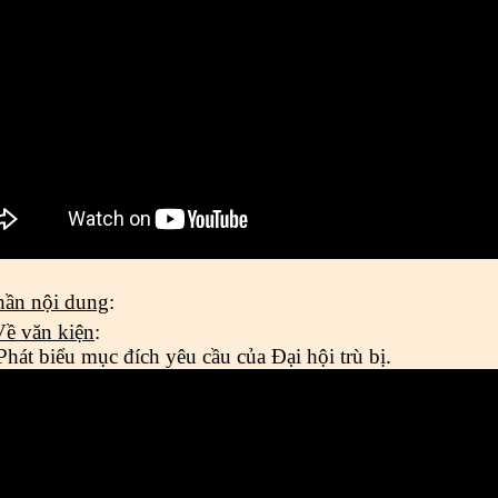
hần nội dung
:
Về văn kiện
:
Phát biểu mục đích yêu cầu của Đại hội trù bị
.