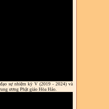
 đạo sự nhiệm kỳ V (20
19
- 20
24
) và
Trung ương Phật giáo Hòa Hảo
.