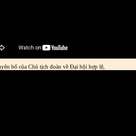
yên bố của Chủ tịch đoàn về Đại hội hợp lệ,