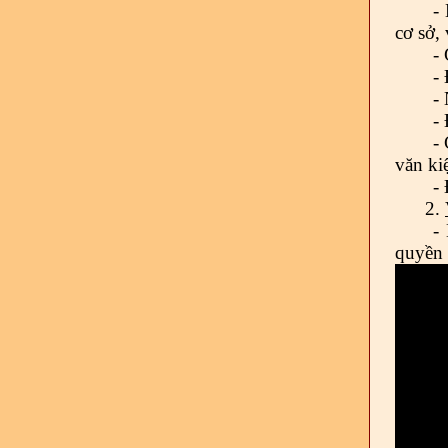
-
cơ sở,
-
-
-
-
-
văn ki
-
2.
-
quyền 