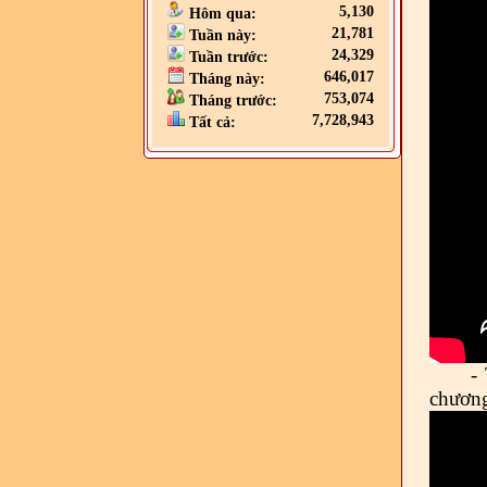
5,130
Hôm qua:
21,781
Tuần này:
24,329
Tuần trước:
646,017
Tháng này:
753,074
Tháng trước:
7,728,943
Tất cả:
-
chương