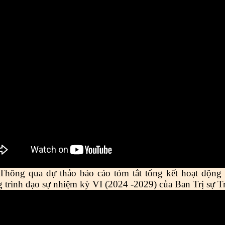
Thông qua dự thảo báo cáo tóm tắt tổng kết hoạt động
 trình đạo sự nhiệm kỳ VI (2024 -2029) của Ban Trị sự 