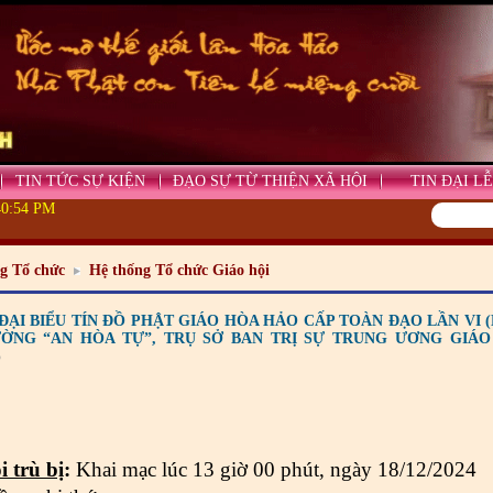
TIN TỨC SỰ KIỆN
ĐẠO SỰ TỪ THIỆN XÃ HỘI
TIN ĐẠI LỄ
40:55 PM
g Tổ chức
Hệ thống Tổ chức Giáo hội
ĐẠI BIỂU TÍN ĐỒ PHẬT GIÁO HÒA HẢO CẤP TOÀN ĐẠO LẦN VI (NHI
ỜNG “AN HÒA TỰ”, TRỤ SỞ BAN TRỊ SỰ TRUNG ƯƠNG GIÁ
5
i trù bị
:
Khai mạc lúc 13 giờ
0
0 phút, ngày 18/12/2024