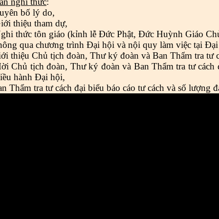
ần nghi thức
:
uyên bố lý do,
iới thiệu tham dự,
ghi thức tôn giáo (kỉnh lễ Đức Phật, Đức Huỳnh Giáo Ch
ông qua chương trình Đại hội và nội quy làm việc tại Đại 
ới thiệu Chủ tịch đoàn, Thư ký đoàn và Ban Thẩm tra tư cá
ời Chủ tịch đoàn, Thư ký đoàn và Ban Thẩm tra tư cách đạ
iều hành Đại hội,
n Thẩm tra tư cách đại biểu báo cáo tư cách và số lượng đại