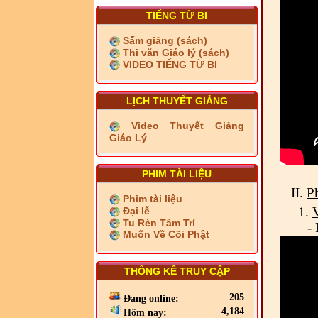
HIẾN CHƯƠNG GIÁO HỘI
PGHH NHIỆM KỲ VI (2024-
TIẾNG TỪ BI
2029) CHO TRỊ SỰ VIÊN
TRUNG ƯƠNG, BAN ĐẠI
Sấm giảng (sách)
DIỆN TỈNH VÀ GIÁO LÝ
Thi văn Giáo lý (sách)
VIÊN - CHUYÊN ĐỀ: SỰ RA
VIDEO TIẾNG TỪ BI
ĐỜI, BẢN CHẤT, CHỨC
NĂNG VÀ HÌNH THỨC CỦA
NƯỚC CHXHCN VIỆT NAM
LỊCH THUYẾT GIẢNG
Video Thuyết Giảng
Giáo Lý
PHIM TÀI LIỆU
II.
P
Phim tài liệu
1.
Đại lễ
Tu Rèn Tâm Trí
-
Muốn Về Cõi Phật
THỐNG KÊ TRUY CẬP
205
Đang online:
4,184
Hôm nay: