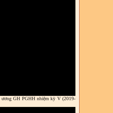
g ương
GH PGHH
nhiệm kỳ V (20
19
-