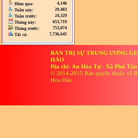
4,146
Hôm qua:
29,483
Tuần này:
24,329
Tuần trước:
653,719
Tháng này:
753,074
Tháng trước:
7,736,645
Tất cả:
BAN TRỊ SỰ TRUNG ƯƠNG GI
HẢO
Địa chỉ: An Hòa Tự - Xã Phú Tân
© 2014-2015 Bản quyền thuộc về B
Hòa Hảo