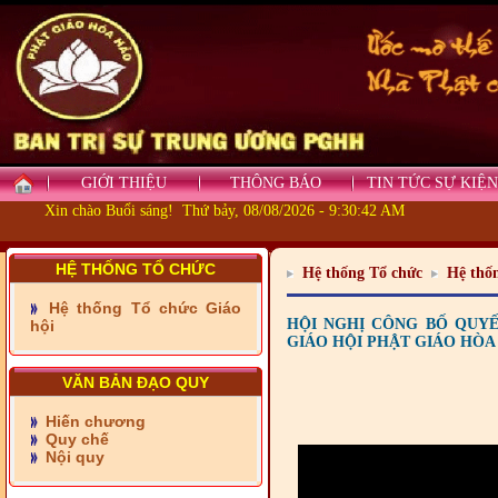
GIỚI THIỆU
THÔNG BÁO
TIN TỨC SỰ KIỆN
Xin chào Buổi sáng! Thứ bảy, 08/08/2026 - 9:30:42 AM
HỆ THỐNG TỔ CHỨC
Hệ thống Tổ chức
Hệ thốn
- Những tấm lòng thiện
nguyện vùng biên
Hệ thống Tổ chức Giáo
HỘI NGHỊ CÔNG BỐ QUY
hội
GIÁO HỘI PHẬT GIÁO HÒA
- BAN TRỊ SỰ XÃ ĐẠI
PHƯỚC TỈNH ĐỒNG NAI
TIẾP SỨC ĐẾN TRƯỜNG
VĂN BẢN ĐẠO QUY
Hiến chương
- Xã Châu Phú khánh
Quy chế
thành cầu Kênh 7 - Nam
Nội quy
kênh Quốc Gia