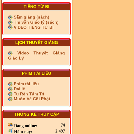
TIẾNG TỪ BI
Sấm giảng (sách)
Thi văn Giáo lý (sách)
VIDEO TIẾNG TỪ BI
LỊCH THUYẾT GIẢNG
Video Thuyết Giảng
Giáo Lý
PHIM TÀI LIỆU
Phim tài liệu
Đại lễ
Tu Rèn Tâm Trí
Muốn Về Cõi Phật
THỐNG KÊ TRUY CẬP
74
Đang online:
2,497
Hôm nay: