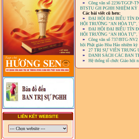
DIỆN TỈNH VÀ GIÁO LÝ
Công văn số 2236/TGCP-TNTG
VIÊN - CHUYÊN ĐỀ: NHỮNG
BTSTU GH PGHH NHIỆM KỲ 2
VẤN ĐỀ CHUNG VỀ PHÁP
Các bài viết cũ hơn:
LUẬT VÀ HỆ THỐNG PHÁP
ĐẠI HỘI ĐẠI BIỂU TÍN Đ
LUẬT VIỆT NAM
HỘI TRƯỜNG “AN HÒA TỰ”,
ĐẠI HỘI ĐẠI BIỂU TÍN Đ
- LỚP TẬP HUẤN LỊCH SỬ,
HỘI TRƯỜNG “AN HÒA TỰ”,
PHÁP LUẬT VIỆT NAM VÀ
Công văn số 737/BTG-NV2 củ
HIẾN CHƯƠNG GIÁO HỘI
hội Phật giáo Hòa Hảo nhiệm kỳ
PGHH NHIỆM KỲ VI (2024-
27 TRỊ SỰ VIÊN TRUNG 
2029) CHO TRỊ SỰ VIÊN
DANH SÁCH CÁC BAN TR
TRUNG ƯƠNG, BAN ĐẠI
Hệ thống tổ chức Giáo hội n
DIỆN TỈNH VÀ GIÁO LÝ
VIÊN - CHUYÊN ĐỀ: SỰ RA
ĐỜI, BẢN CHẤT, CHỨC
NĂNG VÀ HÌNH THỨC CỦA
NƯỚC CHXHCN VIỆT NAM
LIÊN KẾT WEBSITE