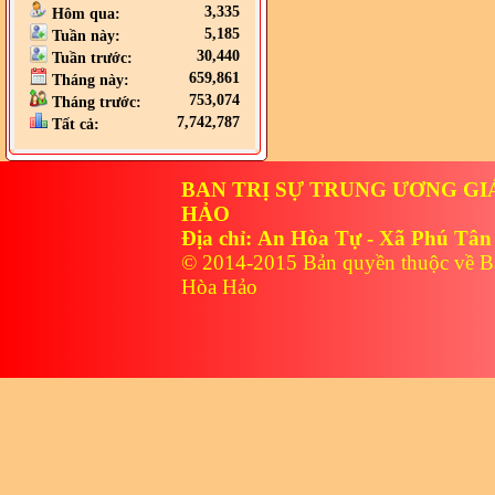
3,335
Hôm qua:
5,185
Tuần này:
30,440
Tuần trước:
659,861
Tháng này:
753,074
Tháng trước:
7,742,787
Tất cả:
BAN TRỊ SỰ TRUNG ƯƠNG GI
HẢO
Địa chỉ: An Hòa Tự - Xã Phú Tân
© 2014-2015 Bản quyền thuộc về B
Hòa Hảo