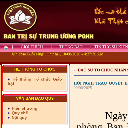
GIỚI THIỆU
THÔNG BÁO
TIN TỨC SỰ KIỆN
Xin chào Buổi sáng! Thứ hai, 10/08/2026 - 4:37:30 AM
HỆ THỐNG TỔ CHỨC
ĐẠO SỰ TỔ CHỨC NHÂN 
Hệ thống Tổ chức Giáo
- Những tấm lòng thiện
HỘI NGHỊ TRAO QUYẾT Đ
hội
nguyện vùng biên
09/06/2025
- BAN TRỊ SỰ XÃ ĐẠI
PHƯỚC TỈNH ĐỒNG NAI
VĂN BẢN ĐẠO QUY
TIẾP SỨC ĐẾN TRƯỜNG
Hiến chương
Ngày 
Quy chế
- Xã Châu Phú khánh
Nội quy
thành cầu Kênh 7 - Nam
phòng Ban 
kênh Quốc Gia