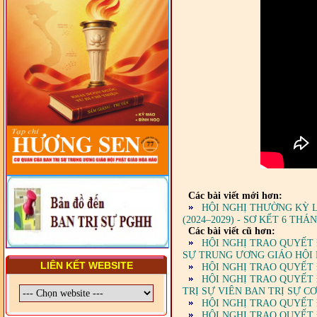
TRUNG ƯƠNG, BAN ĐẠI
DIỆN TỈNH VÀ GIÁO LÝ
VIÊN - CHUYÊN ĐỀ: NHỮNG
VẤN ĐỀ CHUNG VỀ PHÁP
LUẬT VÀ HỆ THỐNG PHÁP
LUẬT VIỆT NAM
- LỚP TẬP HUẤN LỊCH SỬ,
PHÁP LUẬT VIỆT NAM VÀ
HIẾN CHƯƠNG GIÁO HỘI
PGHH NHIỆM KỲ VI (2024-
2029) CHO TRỊ SỰ VIÊN
TRUNG ƯƠNG, BAN ĐẠI
DIỆN TỈNH VÀ GIÁO LÝ
VIÊN - CHUYÊN ĐỀ: SỰ RA
ĐỜI, BẢN CHẤT, CHỨC
NĂNG VÀ HÌNH THỨC CỦA
Các bài viết mới hơn:
NƯỚC CHXHCN VIỆT NAM
HỘI NGHỊ THƯỜNG KỲ L
(2024–2029) - SƠ KẾT 6 T
Các bài viết cũ hơn:
HỘI NGHỊ TRAO QUYẾT
SỰ TRUNG ƯƠNG GIÁO HỘI P
LIÊN KẾT WEBSITE
HỘI NGHỊ TRAO QUYẾT 
HỘI NGHỊ TRAO QUYẾT 
TRỊ SỰ VIÊN BAN TRỊ SỰ C
HỘI NGHỊ TRAO QUYẾT 
HỘI NGHỊ TRAO QUYẾT 