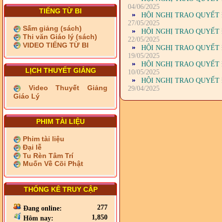
04/06/2025
TIẾNG TỪ BI
HỘI NGHỊ TRAO QUYẾT 
27/05/2025
Sấm giảng (sách)
HỘI NGHỊ TRAO QUYẾT 
Thi văn Giáo lý (sách)
22/05/2025
VIDEO TIẾNG TỪ BI
HỘI NGHỊ TRAO QUYẾT 
19/05/2025
HỘI NGHỊ TRAO QUYẾT 
LỊCH THUYẾT GIẢNG
10/05/2025
HỘI NGHỊ TRAO QUYẾT 
Video Thuyết Giảng
29/04/2025
Giáo Lý
PHIM TÀI LIỆU
Phim tài liệu
Đại lễ
Tu Rèn Tâm Trí
Muốn Về Cõi Phật
THỐNG KÊ TRUY CẬP
277
Đang online:
1,850
Hôm nay: