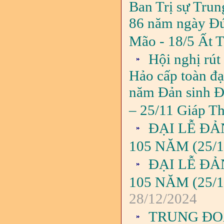
Ban Trị sự Tru
86 năm ngày Đứ
Mão - 18/5 Ất 
Hội nghị rút
Hảo cấp toàn đạ
năm Đản sinh Đ
– 25/11 Giáp Th
ĐẠI LỄ ĐẢ
105 NĂM (25/1
ĐẠI LỄ ĐẢ
105 NĂM (25/1
28/12/2024
TRUNG ĐOÀ