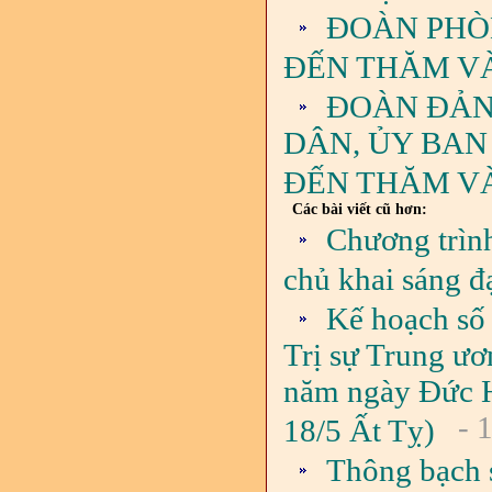
ĐOÀN PHÒ
ĐẾN THĂM V
ĐOÀN ĐẢN
DÂN, ỦY BAN
ĐẾN THĂM V
Các bài viết cũ hơn:
Chương trìn
chủ khai sáng 
Kế hoạch số
Trị sự Trung ư
năm ngày Đức H
- 
18/5 Ất Tỵ)
Thông bạch 