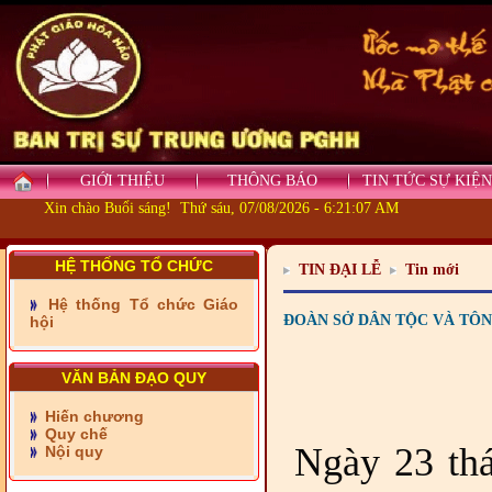
GIỚI THIỆU
THÔNG BÁO
TIN TỨC SỰ KIỆN
Xin chào Buổi sáng! Thứ sáu, 07/08/2026 - 6:21:08 AM
- Những tấm lòng thiện
HỆ THỐNG TỔ CHỨC
TIN ĐẠI LỄ
Tin mới
nguyện vùng biên
Hệ thống Tổ chức Giáo
- BAN TRỊ SỰ XÃ ĐẠI
ĐOÀN SỞ DÂN TỘC VÀ TÔN
hội
PHƯỚC TỈNH ĐỒNG NAI
TIẾP SỨC ĐẾN TRƯỜNG
VĂN BẢN ĐẠO QUY
- Xã Châu Phú khánh
thành cầu Kênh 7 - Nam
Hiến chương
kênh Quốc Gia
Quy chế
Ngày 23 th
Nội quy
- Xã Phú Lâm bàn giao 9
căn nhà Đại đoàn kết