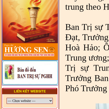
VẤN ĐỀ CHUNG VỀ PHÁP
trung theo H
LUẬT VÀ HỆ THỐNG PHÁP
LUẬT VIỆT NAM
- LỚP TẬP HUẤN LỊCH SỬ,
PHÁP LUẬT VIỆT NAM VÀ
Ban Trị sự 
HIẾN CHƯƠNG GIÁO HỘI
PGHH NHIỆM KỲ VI (2024-
2029) CHO TRỊ SỰ VIÊN
Đạt, Trưởng
TRUNG ƯƠNG, BAN ĐẠI
DIỆN TỈNH VÀ GIÁO LÝ
Hoà Hảo; Ô
VIÊN - CHUYÊN ĐỀ: SỰ RA
ĐỜI, BẢN CHẤT, CHỨC
NĂNG VÀ HÌNH THỨC CỦA
Trung ương
NƯỚC CHXHCN VIỆT NAM
Trị sự Tru
Trưởng Ban 
Phó Trưởng 
LIÊN KẾT WEBSITE