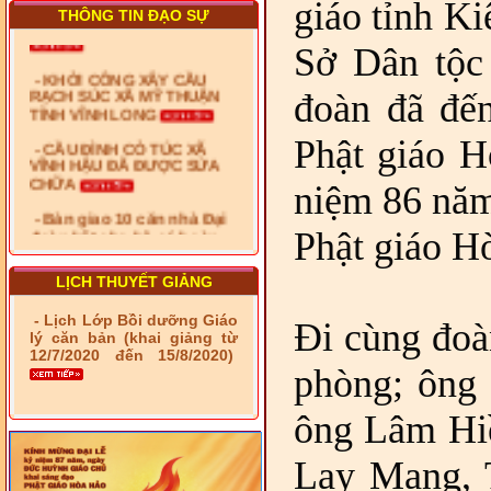
giáo tỉnh K
THÔNG TIN ĐẠO SỰ
- KHỞI CÔNG XÂY CẦU
Sở Dân tộc 
RẠCH SÚC XÃ MỸ THUẬN
TỈNH VĨNH LONG
đoàn đã đến
- CẦU ĐÌNH CỎ TÚC XÃ
VĨNH HẬU ĐÃ ĐƯỢC SỬA
Phật giáo H
CHỮA
- Bàn giao 10 căn nhà Đại
niệm 86 năm
đoàn kết cho hộ có hoàn
cảnh khó khăn tại xã Tây
Phật giáo H
Yên
- LỄ RA QUÂN DẬM VÁ,
LỊCH THUYẾT GIẢNG
SỬA CHỮA LỘ GIAO
THÔNG NÔNG THÔN (XÃ
- Lịch Lớp Bồi dưỡng Giáo
Đi cùng đoà
PHÚ THỌ)
lý căn bản (khai giảng từ
12/7/2020 đến 15/8/2020)
- LỚP TẬP HUẤN LỊCH SỬ,
phòng; ông
PHÁP LUẬT VIỆT NAM VÀ
HIẾN CHƯƠNG GIÁO HỘI
PGHH NHIỆM KỲ VI (2024-
ông Lâm Hiề
2029) CHO TRỊ SỰ VIÊN
TRUNG ƯƠNG, BAN ĐẠI
Lay Mang, T
DIỆN TỈNH VÀ GIÁO LÝ
VIÊN - CHUYÊN ĐỀ: NHỮNG