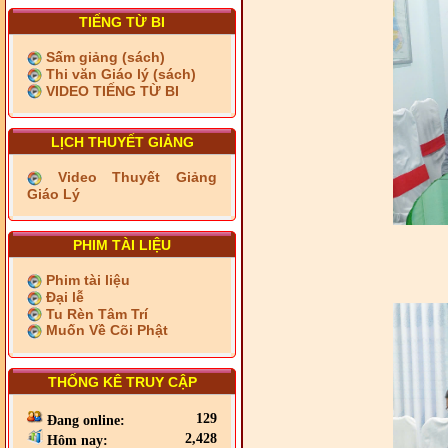
TIẾNG TỪ BI
Sấm giảng (sách)
Thi văn Giáo lý (sách)
VIDEO TIẾNG TỪ BI
LỊCH THUYẾT GIẢNG
Video Thuyết Giảng
Giáo Lý
PHIM TÀI LIỆU
Phim tài liệu
Đại lễ
Tu Rèn Tâm Trí
Muốn Về Cõi Phật
THỐNG KÊ TRUY CẬP
129
Đang online:
2,428
Hôm nay: