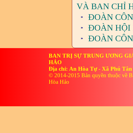
VÀ BAN CHỈ 
ĐOÀN CÔN
ĐOÀN HỘI 
ĐOÀN CÔN
BAN TRỊ SỰ TRUNG ƯƠNG GI
HẢO
Địa chỉ: An Hòa Tự - Xã Phú Tân
© 2014-2015 Bản quyền thuộc về B
Hòa Hảo