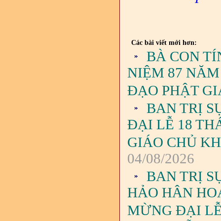
Các bài viết mới hơn:
BÀ CON TÍ
NIỆM 87 NĂM
ĐẠO PHẬT G
BAN TRỊ S
ĐẠI LỄ 18 T
GIÁO CHỦ KH
04/08/2026
BAN TRỊ S
HẢO HÂN HOA
MỪNG ĐẠI LỄ