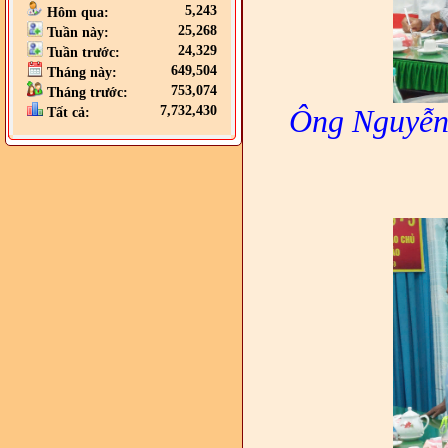
5,243
Hôm qua:
25,268
Tuần này:
24,329
Tuần trước:
649,504
Tháng này:
753,074
Tháng trước:
7,732,430
Ông Nguyễn 
Tất cả: