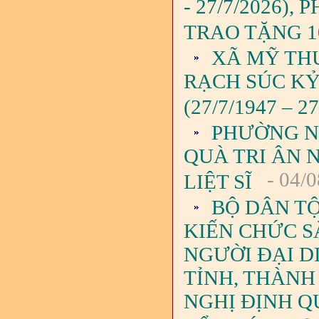
- 27/7/2026)
TRAO TẶNG 1
XÃ MỸ TH
RẠCH SÚC KỶ
(27/7/1947 – 27
PHƯỜNG N
QUÀ TRI ÂN 
- 04/0
LIỆT SĨ
BỘ DÂN TỘ
KIẾN CHỨC S
NGƯỜI ĐẠI D
TỈNH, THÀNH
NGHỊ ĐỊNH QU