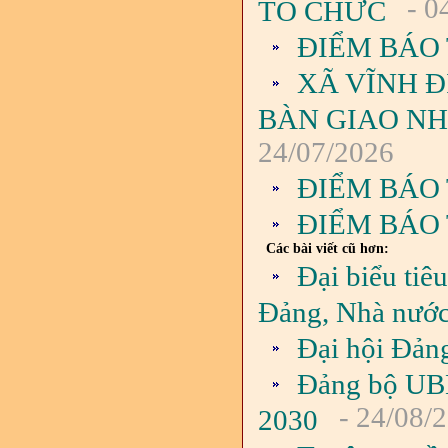
- 0
TỔ CHỨC
ĐIỂM BÁO 
XÃ VĨNH Đ
BÀN GIAO NH
24/07/2026
ĐIỂM BÁO 
ĐIỂM BÁO 
Các bài viết cũ hơn:
Đại biểu tiê
Đảng, Nhà nước
Đại hội Đản
Đảng bộ UBND
- 24/08/
2030