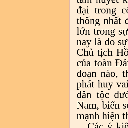
đại trong c
thống nhất 
lớn trong s
nay là do s
Chủ tịch Hồ
của toàn Đả
đoạn nào, t
phát huy va
dân tộc dư
Nam, biến s
mạnh hiện t
Các ý kiế