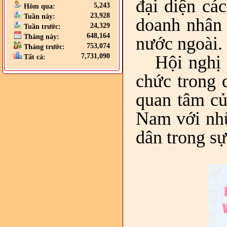
đại diện các
5,243
Hôm qua:
23,928
Tuần này:
doanh nhân 
24,329
Tuần trước:
648,164
Tháng này:
nước ngoài.
753,074
Tháng trước:
7,731,090
Hội nghị 
Tất cả:
chức trong 
quan tâm củ
Nam với nhữ
dân trong s