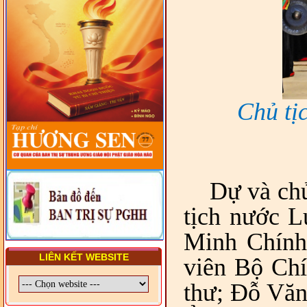
HIẾN CHƯƠNG GIÁO HỘI
PGHH NHIỆM KỲ VI (2024-
2029) CHO TRỊ SỰ VIÊN
TRUNG ƯƠNG, BAN ĐẠI
DIỆN TỈNH VÀ GIÁO LÝ
VIÊN - CHUYÊN ĐỀ: SỰ RA
ĐỜI, BẢN CHẤT, CHỨC
NĂNG VÀ HÌNH THỨC CỦA
NƯỚC CHXHCN VIỆT NAM
Chủ tị
Dự và chủ
tịch nước 
Minh Chính.
LIÊN KẾT WEBSITE
viên Bộ Chí
thư; Đỗ Văn