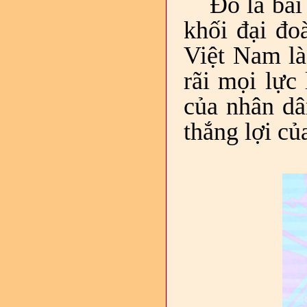
Đó là bài
khối đại đo
Việt Nam là
rãi mọi lực
của nhân dâ
thắng lợi củ