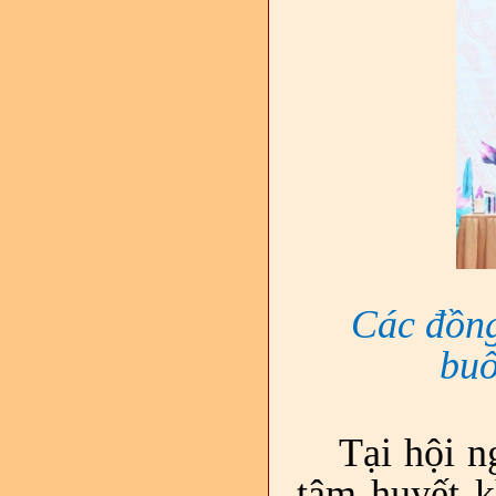
Các đồng
buổ
Tại hội n
tâm huyết k