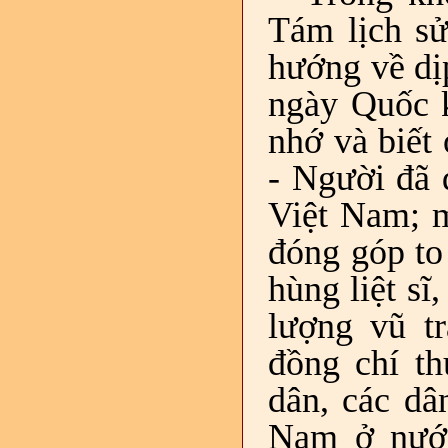
Tám lịch sử
hướng về dị
ngày Quốc k
nhớ và biết
- Người đã 
Việt Nam; m
đóng góp to 
hùng liệt s
lượng vũ t
đồng chí th
dân, các dâ
Nam ở nước