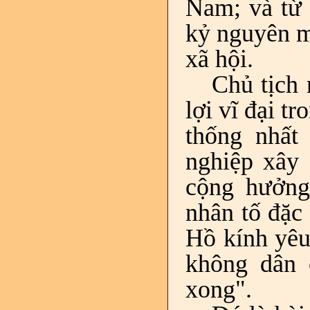
Nam; và từ 
kỷ nguyên m
xã hội.
Chủ tịch
lợi vĩ đại t
thống nhất
nghiệp xây 
cộng hưởng
nhân tố đặc
Hồ kính yêu
không dân 
xong".