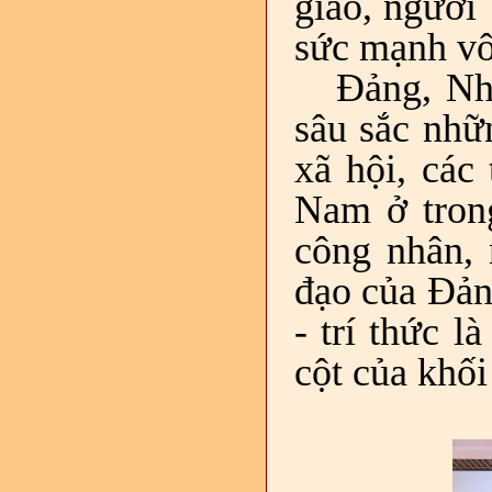
giáo, người
sức mạnh vô 
Đảng, Nh
sâu sắc nhữ
xã hội, các
Nam ở trong
công nhân, 
đạo của Đản
- trí thức l
cột của khối