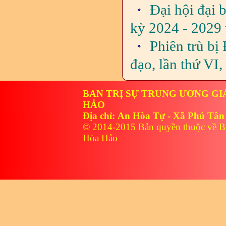
Đại hội đại 
kỳ 2024 - 2029 
Phiên trù bị
đạo, lần thứ VI
BAN TRỊ SỰ TRUNG ƯƠNG GI
HẢO
Địa chỉ: An Hòa Tự - Xã Phú Tân
© 2014-2015 Bản quyền thuộc về B
Hòa Hảo