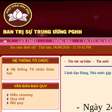
- Những tấm lòng thiện
nguyện vùng biên
GIỚI THIỆU
THÔNG BÁO
TIN TỨC SỰ KIỆN
- BAN TRỊ SỰ XÃ ĐẠI
Xin chào Buổi tối! Thứ năm, 06/08/2026 - 11:10:43 PM
PHƯỚC TỈNH ĐỒNG NAI
TIẾP SỨC ĐẾN TRƯỜNG
HỆ THỐNG TỔ CHỨC
Tin tức sự kiện
Tin mới
- Xã Châu Phú khánh
thành cầu Kênh 7 - Nam
Hệ thống Tổ chức Giáo
kênh Quốc Gia
Lãnh đạo Đảng, Nhà nước gặp m
hội
- Xã Phú Lâm bàn giao 9
căn nhà Đại đoàn kết
VĂN BẢN ĐẠO QUY
Hiến chương
- KHỞI CÔNG XÂY CẦU
Quy chế
RẠCH SÚC XÃ MỸ THUẬN
Nội quy
- Ngày 2
TỈNH VĨNH LONG