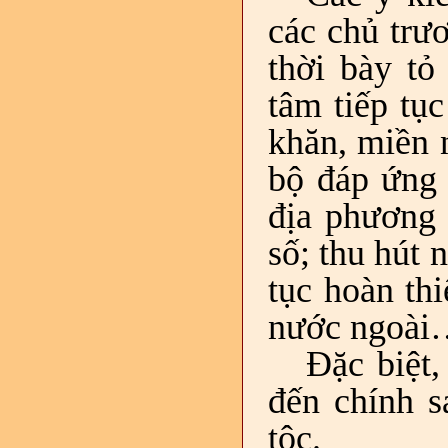
các chủ trư
thời bày tỏ
tâm tiếp tục
khăn, miền n
bộ đáp ứng 
địa phương 
số; thu hút 
tục hoàn th
nước ngoài
Đặc biệt,
đến chính s
tộc.