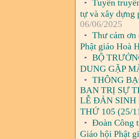
Tuyên truyền
tự và xây dựng 
06/06/2025
Thư cảm ơn 
Phật giáo Hoà 
BỘ TRƯỞN
DUNG GẶP MẶ
THÔNG BẠC
BAN TRỊ SỰ 
LỄ ĐẢN SINH
THỨ 105 (25/1
Đoàn Công t
Giáo hội Phật 