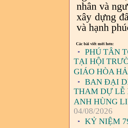
nhân và ngư
xây dựng đấ
và hạnh phú
Các bài viết mới hơn:
PHÚ TÂN 
TẠI HỘI TRƯ
GIÁO HÒA H
BAN ĐẠI D
THAM DỰ LỄ
ANH HÙNG LIỆ
04/08/2026
KỶ NIỆM 7