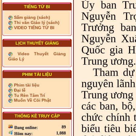
Ủy ban Tr
TIẾNG TỪ BI
Nguyễn Tr
Sấm giảng (sách)
Thi văn Giáo lý (sách)
Trưởng ba
VIDEO TIẾNG TỪ BI
Nguyễn Xuâ
LỊCH THUYẾT GIẢNG
Quốc gia H
Video Thuyết Giảng
Trung ương.
Giáo Lý
Tham dự 
PHIM TÀI LIỆU
nguyên lãnh
Phim tài liệu
Đại lễ
Trung ương 
Tu Rèn Tâm Trí
Muốn Về Cõi Phật
các ban, bộ
chức chính t
THỐNG KÊ TRUY CẬP
biểu tiêu b
89
Đang online:
1,088
Hôm nay: