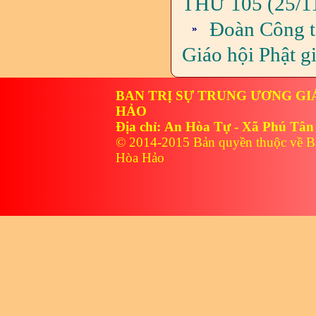
THỨ 105 (25/1
Đoàn Công t
Giáo hội Phật 
BAN TRỊ SỰ TRUNG ƯƠNG GI
HẢO
Địa chỉ: An Hòa Tự - Xã Phú Tân
© 2014-2015 Bản quyền thuộc về B
Hòa Hảo