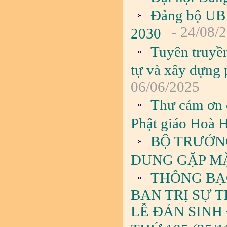
Đảng bộ UBND
- 24/08/
2030
Tuyên truyền
tự và xây dựng 
06/06/2025
Thư cảm ơn 
Phật giáo Hoà 
BỘ TRƯỞN
DUNG GẶP MẶ
THÔNG BẠC
BAN TRỊ SỰ 
LỄ ĐẢN SINH