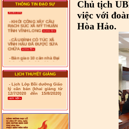
Chủ tịch UB
THÔNG TIN ĐẠO SỰ
việc với đoà
- KHỞI CÔNG XÂY CẦU
RẠCH SÚC XÃ MỸ THUẬN
TỈNH VĨNH LONG
Hòa Hảo.
- CẦU ĐÌNH CỎ TÚC XÃ
VĨNH HẬU ĐÃ ĐƯỢC SỬA
CHỮA
- Bàn giao 10 căn nhà Đại
đoàn kết cho hộ có hoàn
cảnh khó khăn tại xã Tây
Yên
- LỄ RA QUÂN DẬM VÁ,
LỊCH THUYẾT GIẢNG
SỬA CHỮA LỘ GIAO
THÔNG NÔNG THÔN (XÃ
- Lịch Lớp Bồi dưỡng Giáo
PHÚ THỌ)
lý căn bản (khai giảng từ
12/7/2020 đến 15/8/2020)
- LỚP TẬP HUẤN LỊCH SỬ,
PHÁP LUẬT VIỆT NAM VÀ
HIẾN CHƯƠNG GIÁO HỘI
PGHH NHIỆM KỲ VI (2024-
2029) CHO TRỊ SỰ VIÊN
TRUNG ƯƠNG, BAN ĐẠI
DIỆN TỈNH VÀ GIÁO LÝ
VIÊN - CHUYÊN ĐỀ: NHỮNG