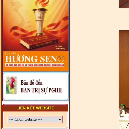
VẤN ĐỀ CHUNG VỀ PHÁP
LUẬT VÀ HỆ THỐNG PHÁP
LUẬT VIỆT NAM
- LỚP TẬP HUẤN LỊCH SỬ,
PHÁP LUẬT VIỆT NAM VÀ
HIẾN CHƯƠNG GIÁO HỘI
PGHH NHIỆM KỲ VI (2024-
2029) CHO TRỊ SỰ VIÊN
TRUNG ƯƠNG, BAN ĐẠI
DIỆN TỈNH VÀ GIÁO LÝ
VIÊN - CHUYÊN ĐỀ: SỰ RA
ĐỜI, BẢN CHẤT, CHỨC
NĂNG VÀ HÌNH THỨC CỦA
NƯỚC CHXHCN VIỆT NAM
LIÊN KẾT WEBSITE