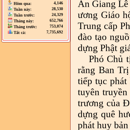
An Giang Lê 
4,146
Hôm qua:
28,530
Tuần này:
ương Giáo h
24,329
Tuần trước:
652,766
Tháng này:
Trung cấp Ph
753,074
Tháng trước:
7,735,692
Tất cả:
đào tạo nguồ
dựng Phật gi
Phó Chủ 
rằng Ban Tr
tiếp tục phá
tuyên truyền 
trương của Đ
dựng quê hư
phát huy bản 