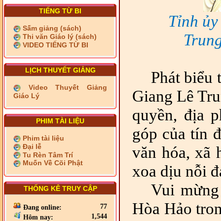
TIẾNG TỪ BI
Tỉnh ủy
Sấm giảng (sách)
Trung
Thi văn Giáo lý (sách)
VIDEO TIẾNG TỪ BI
LỊCH THUYẾT GIẢNG
Phát biểu 
Video Thuyết Giảng
Giang Lê Tru
Giáo Lý
quyền, địa 
PHIM TÀI LIỆU
góp của tín đ
Phim tài liệu
Đại lễ
văn hóa, xã 
Tu Rèn Tâm Trí
Muốn Về Cõi Phật
xoa dịu nỗi 
Vui mừng 
THỐNG KÊ TRUY CẬP
Hòa Hảo tron
77
Đang online:
1,544
Hôm nay: