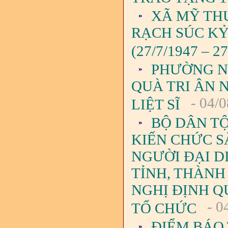
XÃ MỸ TH
RẠCH SÚC KỶ
(27/7/1947 – 27
PHƯỜNG N
QUÀ TRI ÂN 
- 04/0
LIỆT SĨ
BỘ DÂN TỘ
KIẾN CHỨC S
NGƯỜI ĐẠI D
TỈNH, THÀNH
NGHỊ ĐỊNH QU
- 0
TỔ CHỨC
ĐIỂM BÁO 