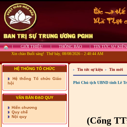
GIỚI THIỆU
THÔNG BÁO
TIN TỨC SỰ KIỆN
Xin chào Buổi sáng! Thứ bảy, 08/08/2026 - 2:40:44 AM
- Những tấm lòng thiện
HỆ THỐNG TỔ CHỨC
Tin tức sự kiện
Tin mới
nguyện vùng biên
Hệ thống Tổ chức Giáo
- BAN TRỊ SỰ XÃ ĐẠI
Phó Chủ tịch UBND tỉnh Lê Tr
hội
PHƯỚC TỈNH ĐỒNG NAI
TIẾP SỨC ĐẾN TRƯỜNG
VĂN BẢN ĐẠO QUY
- Xã Châu Phú khánh
thành cầu Kênh 7 - Nam
Hiến chương
kênh Quốc Gia
Quy chế
Nội quy
(Cổng TTĐ
- Xã Phú Lâm bàn giao 9
căn nhà Đại đoàn kết