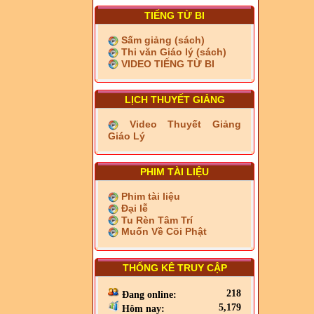
TIẾNG TỪ BI
Sấm giảng (sách)
Thi văn Giáo lý (sách)
VIDEO TIẾNG TỪ BI
LỊCH THUYẾT GIẢNG
Video Thuyết Giảng
Giáo Lý
PHIM TÀI LIỆU
Phim tài liệu
Đại lễ
Tu Rèn Tâm Trí
Muốn Về Cõi Phật
THỐNG KÊ TRUY CẬP
218
Đang online:
5,179
Hôm nay: