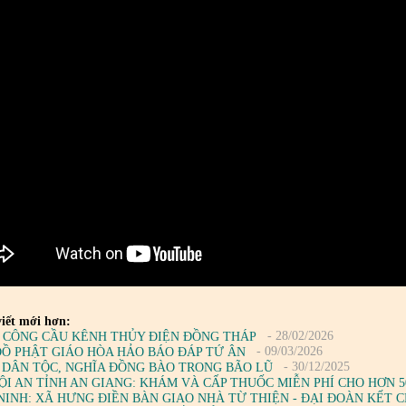
iết mới hơn:
- 28/02/2026
 CÔNG CẦU KÊNH THỦY ĐIỆN ĐỒNG THÁP
- 09/03/2026
ĐỒ PHẬT GIÁO HÒA HẢO BÁO ĐÁP TỨ ÂN
- 30/12/2025
 DÂN TỘC, NGHĨA ĐỒNG BÀO TRONG BÃO LŨ
ỘI AN TỈNH AN GIANG: KHÁM VÀ CẤP THUỐC MIỄN PHÍ CHO HƠN 
NINH: XÃ HƯNG ĐIỀN BÀN GIAO NHÀ TỪ THIỆN - ĐẠI ĐOÀN KẾT 