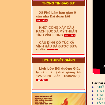
kênh Quốc Gia
THÔNG TIN ĐẠO SỰ
- Xã Phú Lâm bàn giao 9
căn nhà Đại đoàn kết
- KHỞI CÔNG XÂY CẦU
RẠCH SÚC XÃ MỸ THUẬN
TỈNH VĨNH LONG
- CẦU ĐÌNH CỎ TÚC XÃ
VĨNH HẬU ĐÃ ĐƯỢC SỬA
CHỮA
- Bàn giao 10 căn nhà Đại
đoàn kết cho hộ có hoàn
LỊCH THUYẾT GIẢNG
cảnh khó khăn tại xã Tây
Yên
- Lịch Lớp Bồi dưỡng Giáo
- LỄ RA QUÂN DẬM VÁ,
lý căn bản (khai giảng từ
SỬA CHỮA LỘ GIAO
12/7/2020 đến 15/8/2020)
THÔNG NÔNG THÔN (XÃ
Các bài v
PHÚ THỌ)
KHỞI
- LỚP TẬP HUẤN LỊCH SỬ,
TÍN 
PHÁP LUẬT VIỆT NAM VÀ
TÌNH
HIẾN CHƯƠNG GIÁO HỘI
XÃ H
PGHH NHIỆM KỲ VI (2024-
TÂY 