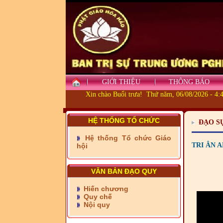
GIỚI THIỆU
THÔNG BÁO
Xin chào Buổi trưa! Thứ năm, 06/08/2026 - 4:
HỆ THỐNG TỔ CHỨC
ĐẠO S
Hệ thống Tổ chức Giáo
- Những tấm lòng thiện
TRI ÂN 
hội
nguyện vùng biên
- BAN TRỊ SỰ XÃ ĐẠI
VĂN BẢN ĐẠO QUY
PHƯỚC TỈNH ĐỒNG NAI
TIẾP SỨC ĐẾN TRƯỜNG
Hiến chương
Quy chế
Nội quy
- Xã Châu Phú khánh
thành cầu Kênh 7 - Nam