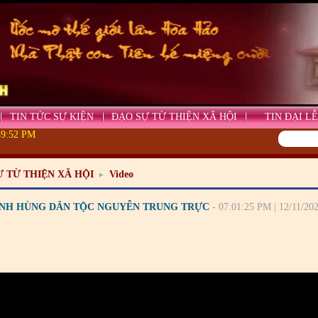
TIN TỨC SỰ KIỆN
ĐẠO SỰ TỪ THIỆN XÃ HỘI
TIN ĐẠI LỄ
49:52 PM
Ự TỪ THIỆN XÃ HỘI
Video
ANH HÙNG DÂN TỘC NGUYỄN TRUNG TRỰC
- 07:01:25 PM | 12/11/20