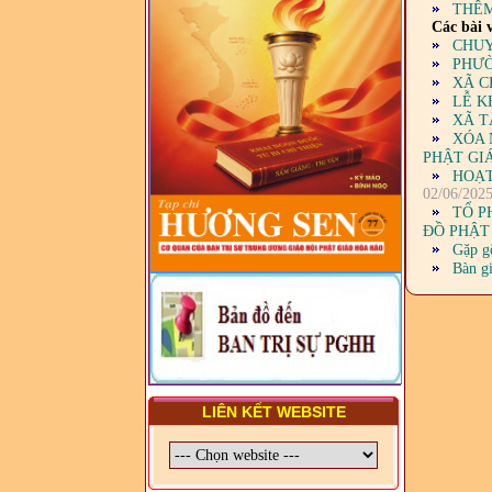
2029) CHO TRỊ SỰ VIÊN
THÊM
TRUNG ƯƠNG, BAN ĐẠI
Các bài v
DIỆN TỈNH VÀ GIÁO LÝ
CHUYẾ
VIÊN - CHUYÊN ĐỀ: NHỮNG
PHƯỜ
VẤN ĐỀ CHUNG VỀ PHÁP
XÃ C
LUẬT VÀ HỆ THỐNG PHÁP
LỄ K
LUẬT VIỆT NAM
XÃ T
XÓA 
- LỚP TẬP HUẤN LỊCH SỬ,
PHẬT GI
PHÁP LUẬT VIỆT NAM VÀ
HOẠT
HIẾN CHƯƠNG GIÁO HỘI
02/06/202
PGHH NHIỆM KỲ VI (2024-
TỔ P
2029) CHO TRỊ SỰ VIÊN
ĐỒ PHẬT
TRUNG ƯƠNG, BAN ĐẠI
DIỆN TỈNH VÀ GIÁO LÝ
Gặp g
VIÊN - CHUYÊN ĐỀ: SỰ RA
Bàn gi
ĐỜI, BẢN CHẤT, CHỨC
NĂNG VÀ HÌNH THỨC CỦA
NƯỚC CHXHCN VIỆT NAM
LIÊN KẾT WEBSITE