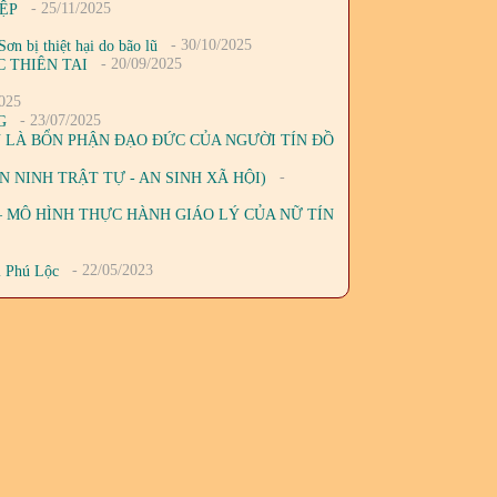
- 25/11/2025
IỆP
- 30/10/2025
 bị thiệt hại do bão lũ
- 20/09/2025
 THIÊN TAI
025
- 23/07/2025
G
 LÀ BỔN PHẬN ĐẠO ĐỨC CỦA NGƯỜI TÍN ĐỒ
-
 NINH TRẬT TỰ - AN SINH XÃ HỘI)
– MÔ HÌNH THỰC HÀNH GIÁO LÝ CỦA NỮ TÍN
- 22/05/2023
i Phú Lộc