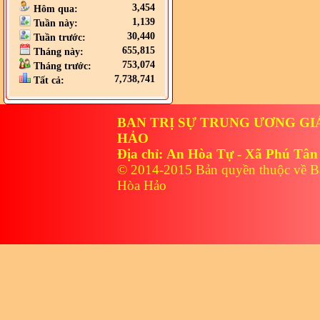
3,454
Hôm qua:
1,139
Tuần này:
30,440
Tuần trước:
655,815
Tháng này:
753,074
Tháng trước:
7,738,741
Tất cả:
BAN TRỊ SỰ TRUNG ƯƠNG GI
HẢO
Địa chỉ: An Hòa Tự - Xã Phú Tân
© 2014-2015 Bản quyền thuộc về B
Hòa Hảo