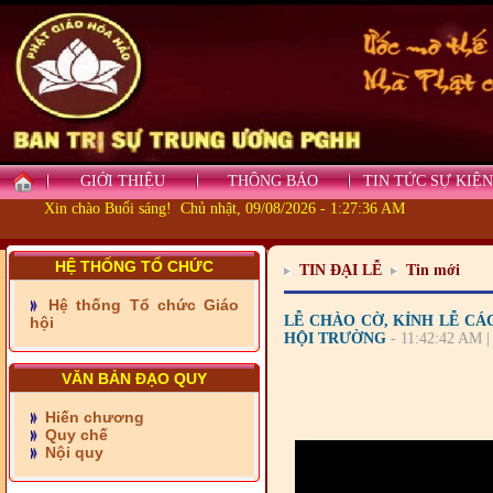
GIỚI THIỆU
THÔNG BÁO
TIN TỨC SỰ KIỆN
Xin chào Buổi sáng! Chủ nhật, 09/08/2026 - 1:27:36 AM
HỆ THỐNG TỔ CHỨC
TIN ĐẠI LỄ
Tin mới
- Những tấm lòng thiện
Hệ thống Tổ chức Giáo
nguyện vùng biên
LỄ CHÀO CỜ, KỈNH LỄ CÁ
hội
HỘI TRƯỜNG
- 11:42:42 AM |
- BAN TRỊ SỰ XÃ ĐẠI
PHƯỚC TỈNH ĐỒNG NAI
VĂN BẢN ĐẠO QUY
TIẾP SỨC ĐẾN TRƯỜNG
Hiến chương
Quy chế
- Xã Châu Phú khánh
Nội quy
thành cầu Kênh 7 - Nam
kênh Quốc Gia