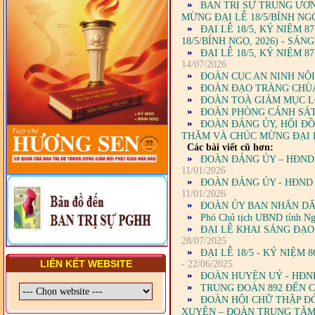
TRUNG ƯƠNG, BAN ĐẠI
BAN TRỊ SỰ TRUNG ƯƠ
DIỆN TỈNH VÀ GIÁO LÝ
MỪNG ĐẠI LỄ 18/5/BÍNH NG
VIÊN - CHUYÊN ĐỀ: NHỮNG
ĐẠI LỄ 18/5, KỶ NIỆM 
VẤN ĐỀ CHUNG VỀ PHÁP
18/5/BÍNH NGỌ, 2026) - SÁ
LUẬT VÀ HỆ THỐNG PHÁP
ĐẠI LỄ 18/5, KỶ NIỆM 
LUẬT VIỆT NAM
14/07/2026
ĐOÀN CỤC AN NINH NỘI
- LỚP TẬP HUẤN LỊCH SỬ,
ĐOÀN ĐẠO TRÀNG CHÙA
PHÁP LUẬT VIỆT NAM VÀ
ĐOÀN TOÀ GIÁM MỤC L
HIẾN CHƯƠNG GIÁO HỘI
ĐOÀN PHÒNG CẢNH SÁT
PGHH NHIỆM KỲ VI (2024-
2029) CHO TRỊ SỰ VIÊN
ĐOÀN ĐẢNG ỦY, HỘI Đ
TRUNG ƯƠNG, BAN ĐẠI
THĂM VÀ CHÚC MỪNG ĐẠI 
DIỆN TỈNH VÀ GIÁO LÝ
Các bài viết cũ hơn:
VIÊN - CHUYÊN ĐỀ: SỰ RA
ĐOÀN ĐẢNG ỦY – HĐND
ĐỜI, BẢN CHẤT, CHỨC
11/01/2026
NĂNG VÀ HÌNH THỨC CỦA
ĐOÀN ĐẢNG ỦY - HĐND 
NƯỚC CHXHCN VIỆT NAM
11/01/2026
ĐOÀN ỦY BAN NHÂN DÂ
Phó Chủ tịch UBND tỉnh Ng
ĐẠI LỄ KHAI SÁNG ĐẠO 
28/07/2025
ĐẠI LỄ 18/5 - KỶ NIỆ
LIÊN KẾT WEBSITE
- 22/06/2025
ĐOÀN HUYỆN UỶ - HĐN
TRUNG ĐOÀN 892 ĐẾN 
ĐOÀN HỘI CHỮ THẬP ĐỎ
XUYÊN – ĐOÀN TRUNG TÂM