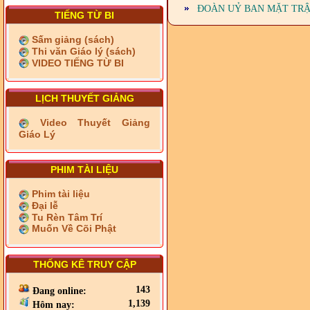
ĐOÀN UỶ BAN MẶT TRẬ
TIẾNG TỪ BI
Sấm giảng (sách)
Thi văn Giáo lý (sách)
VIDEO TIẾNG TỪ BI
LỊCH THUYẾT GIẢNG
Video Thuyết Giảng
Giáo Lý
PHIM TÀI LIỆU
Phim tài liệu
Đại lễ
Tu Rèn Tâm Trí
Muốn Về Cõi Phật
THỐNG KÊ TRUY CẬP
143
Đang online:
1,139
Hôm nay: