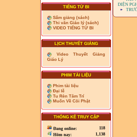
DIỆN PG
TIẾNG TỪ BI
TRƯỜ
Sấm giảng (sách)
Thi văn Giáo lý (sách)
VIDEO TIẾNG TỪ BI
LỊCH THUYẾT GIẢNG
Video Thuyết Giảng
Giáo Lý
PHIM TÀI LIỆU
Phim tài liệu
Đại lễ
Tu Rèn Tâm Trí
Muốn Về Cõi Phật
THỐNG KÊ TRUY CẬP
118
Đang online:
1,138
Hôm nay: