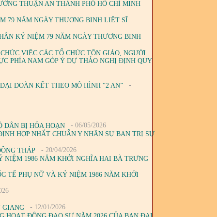
, PHƯỜNG THUẬN AN THÀNH PHỐ HỒ CHÍ MINH
M 79 NĂM NGÀY THƯƠNG BINH LIỆT SĨ
NHÂN KỶ NIỆM 79 NĂM NGÀY THƯƠNG BINH
 CHỨC VIỆC CÁC TỔ CHỨC TÔN GIÁO, NGƯỜI
ỰC PHÍA NAM GÓP Ý DỰ THẢO NGHỊ ĐỊNH QUY
-
 ĐẠI ĐOÀN KẾT THEO MÔ HÌNH “2 AN”
- 06/05/2026
Ộ DÂN BỊ HỎA HOẠN
ĐỊNH HỢP NHẤT CHUẨN Y NHÂN SỰ BAN TRỊ SỰ
- 20/04/2026
ĐỒNG THÁP
Ỷ NIỆM 1986 NĂM KHỞI NGHĨA HAI BÀ TRƯNG
C TẾ PHỤ NỮ VÀ KỶ NIỆM 1986 NĂM KHỞI
026
- 12/01/2026
N GIANG
G HOẠT ĐỘNG ĐẠO SỰ NĂM 2026 CỦA BAN ĐẠI