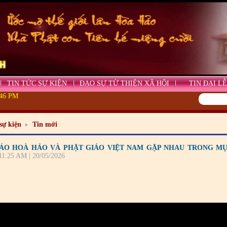
TIN TỨC SỰ KIỆN
ĐẠO SỰ TỪ THIỆN XÃ HỘI
TIN ĐẠI LỄ
:46 PM
sự kiện
Tin mới
ÁO HOÀ HẢO VÀ PHẬT GIÁO VIỆT NAM GẶP NHAU TRONG MỤ
:11:25 AM | 20/05/2026