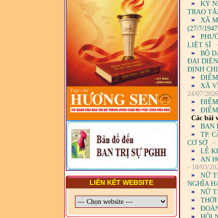
VẤN ĐỀ CHUNG VỀ PHÁP
KỶ N
LUẬT VÀ HỆ THỐNG PHÁP
TRAO TẶ
LUẬT VIỆT NAM
XÃ M
(27/7/1947
- LỚP TẬP HUẤN LỊCH SỬ,
PHƯỜ
PHÁP LUẬT VIỆT NAM VÀ
LIỆT SĨ
HIẾN CHƯƠNG GIÁO HỘI
BỘ D
PGHH NHIỆM KỲ VI (2024-
ĐẠI DIỆ
2029) CHO TRỊ SỰ VIÊN
ĐỊNH CHI
TRUNG ƯƠNG, BAN ĐẠI
ĐIỂM
DIỆN TỈNH VÀ GIÁO LÝ
XÃ V
VIÊN - CHUYÊN ĐỀ: SỰ RA
24/07/202
ĐỜI, BẢN CHẤT, CHỨC
ĐIỂM
NĂNG VÀ HÌNH THỨC CỦA
ĐIỂM
NƯỚC CHXHCN VIỆT NAM
Các bài v
BAN 
TP. 
- 
CƠ SỞ
LỄ K
AN H
- 18/03/20
NỮ T
LIÊN KẾT WEBSITE
NGHĨA H
NỮ T
THỜI
ĐOÀN
HỘI 