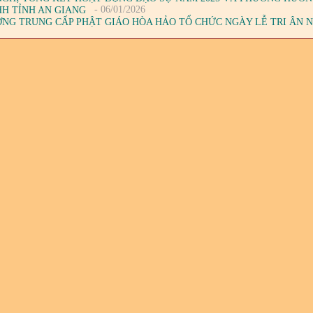
- 06/01/2026
HH TỈNH AN GIANG
NG TRUNG CẤP PHẬT GIÁO HÒA HẢO TỔ CHỨC NGÀY LỄ TRI ÂN NHÀ