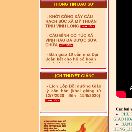
THÔNG TIN ĐẠO SỰ
- KHỞI CÔNG XÂY CẦU
RẠCH SÚC XÃ MỸ THUẬN
TỈNH VĨNH LONG
- CẦU ĐÌNH CỎ TÚC XÃ
VĨNH HẬU ĐÃ ĐƯỢC SỬA
CHỮA
- Bàn giao 10 căn nhà Đại
đoàn kết cho hộ có hoàn
cảnh khó khăn tại xã Tây
Yên
- LỄ RA QUÂN DẬM VÁ,
LỊCH THUYẾT GIẢNG
SỬA CHỮA LỘ GIAO
THÔNG NÔNG THÔN (XÃ
- Lịch Lớp Bồi dưỡng Giáo
PHÚ THỌ)
lý căn bản (khai giảng từ
12/7/2020 đến 15/8/2020)
- LỚP TẬP HUẤN LỊCH SỬ,
PHÁP LUẬT VIỆT NAM VÀ
HIẾN CHƯƠNG GIÁO HỘI
Các bài v
PGHH NHIỆM KỲ VI (2024-
PHÚ 
2029) CHO TRỊ SỰ VIÊN
GIÁO HÒ
TRUNG ƯƠNG, BAN ĐẠI
BAN 
DIỆN TỈNH VÀ GIÁO LÝ
HÙNG LIỆ
VIÊN - CHUYÊN ĐỀ: NHỮNG