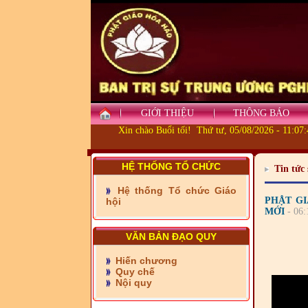
GIỚI THIỆU
THÔNG BÁO
Xin chào Buổi tối! Thứ tư, 05/08/2026 - 11:07
- Những tấm lòng thiện
HỆ THỐNG TỔ CHỨC
Tin tức 
nguyện vùng biên
Hệ thống Tổ chức Giáo
- BAN TRỊ SỰ XÃ ĐẠI
PHẬT GI
hội
PHƯỚC TỈNH ĐỒNG NAI
MỚI
- 06
TIẾP SỨC ĐẾN TRƯỜNG
VĂN BẢN ĐẠO QUY
- Xã Châu Phú khánh
thành cầu Kênh 7 - Nam
Hiến chương
kênh Quốc Gia
Quy chế
Nội quy
- Xã Phú Lâm bàn giao 9
căn nhà Đại đoàn kết