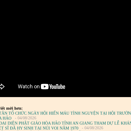
iết mới hơn:
TÂN TỔ CHỨC NGÀY HỘI HIẾN MÁU TÌNH NGUYỆN TẠI HỘI TRƯỜN
- 04/08/2026
A HẢO
ĐẠI DIỆN PHẬT GIÁO HÒA HẢO TỈNH AN GIANG THAM DỰ LỄ KH
- 04/08/2026
T SĨ ĐÃ HY SINH TẠI NÚI VOI NĂM 1970