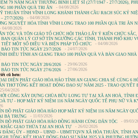
IỆM 79 NĂM NGÀY THƯƠNG BINH LIỆT SĨ (27/7/1947 - 27/7/2026)
- 04/08/2026
NG 100 PHẦN QUÀ TRI ÂN
Ỹ THUẬN TỈNH VĨNH LONG KHÁNH THÀNH CẦU RẠCH SÚC KỶ NIỆ
- 04/08/2026
 – 27/7/2026)
NG NGUYỆT HÓA TỈNH VĨNH LONG TRAO 100 PHẦN QUÀ TRI ÂN 
- 04/08/2026
ÂN TỘC VÀ TÔN GIÁO TỔ CHỨC HỘI THẢO LẤY Ý KIẾN CHỨC SẮC,
N BAN QUẢN LÝ CƠ SỞ TÍN NGƯỠNG CÁC TỈNH, THÀNH PHỐ KHU V
- 04/08/2026
 TIẾT MỘT SỐ ĐIỀU VÀ BIỆN PHÁP TỔ CHỨC
- 24/07/2026
 BÁO TIN TỨC NGÀY 23/7/2026
ĨNH ĐIỀU TỈNH AN GIANG TRAO 100 PHẦN QUÀ VÀ BÀN GIAO NHÀ
6
- 29/06/2026
 BÁO TIN TỨC NGÀY 28/6/2026
- 27/06/2026
 BÁO TIN TỨC NGÀY 27/6/2026
iết cũ hơn:
ĐẠI DIỆN PHẬT GIÁO HÒA HẢO TỈNH AN GIANG CHIA SẺ CÙNG 6 H
CẦN THƠ TỔNG KẾT HOẠT ĐỘNG ĐẠO SỰ NĂM 2025 - TRAO QUYẾT 
25/04/2026
HỞI CÔNG XÂY DỰNG CHÙA BỬU LONG TỰ TẠI XÃ AN HOÀ, TỈNH 
OÀ TỰ - HỌP MẶT KỶ NIỆM 116 NĂM NGÀY QUỐC TẾ PHỤ NỮ VÀ K
26
ÍN ĐỒ PHẬT GIÁO HÒA HẢO HỌP MẶT KỶ NIỆM 116 NĂM NGÀY QUỐ
- 11/03/2026
AI BÀ TRƯNG
- 09/03/2
ÍN ĐỒ PHẬT GIÁO HÒA HẢO ĐỒNG HÀNH CÙNG DÂN TỘC
- 26/02/2026
 KHẮC GIAO THỪA TẠI AN HOÀ TỰ
 ĐẢNG ỦY – HĐND – UBND – UBMTTQVN XÃ HÒA THUẬN, TỈNH A
NGHỊ TỔNG KẾT HOẠT ĐỘNG ĐẠO SỰ NĂM 2025 VÀ PHƯƠNG HƯỚN