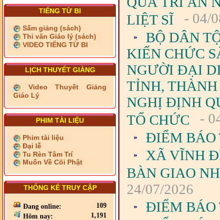
QUÀ TRI ÂN 
TIẾNG TỪ BI
- 04/0
LIỆT SĨ
Sấm giảng (sách)
BỘ DÂN TỘ
Thi văn Giáo lý (sách)
VIDEO TIẾNG TỪ BI
KIẾN CHỨC S
NGƯỜI ĐẠI D
LỊCH THUYẾT GIẢNG
TỈNH, THÀNH
Video Thuyết Giảng
Giáo Lý
NGHỊ ĐỊNH QU
- 0
TỔ CHỨC
PHIM TÀI LIỆU
ĐIỂM BÁO 
Phim tài liệu
Đại lễ
XÃ VĨNH Đ
Tu Rèn Tâm Trí
Muốn Về Cõi Phật
BÀN GIAO NH
24/07/2026
THỐNG KÊ TRUY CẬP
ĐIỂM BÁO 
109
Đang online:
1,191
Hôm nay: