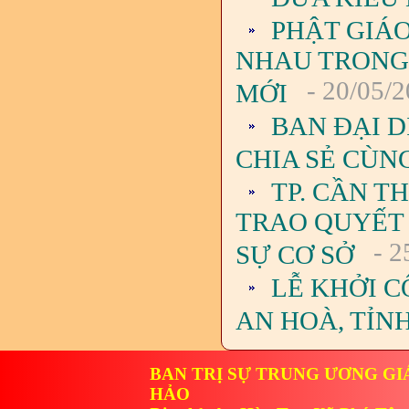
PHẬT GIÁO
NHAU TRONG
- 20/05/
MỚI
BAN ĐẠI D
CHIA SẺ CÙN
TP. CẦN T
TRAO QUYẾT 
- 2
SỰ CƠ SỞ
LỄ KHỞI 
AN HOÀ, TỈN
BAN TRỊ SỰ TRUNG ƯƠNG GI
HẢO