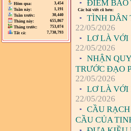
ĐIỂM BÁO 
3,454
Hôm qua:
1,191
Tuần này:
Các bài viết cũ hơn:
30,440
TÌNH DÂN
Tuần trước:
655,867
Tháng này:
22/05/2026
753,074
Tháng trước:
7,738,793
Tất cả:
LƠ LÀ VỚ
22/05/2026
NHẬN QUY
TRƯỚC ĐẠO P
22/05/2026
LƠ LÀ VỚ
22/05/2026
CẦU RẠCH 
CẦU CỦA TIN
ĐƯA KIỀU