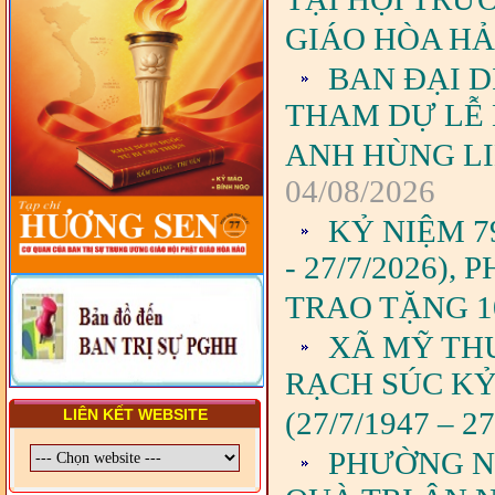
VẤN ĐỀ CHUNG VỀ PHÁP
GIÁO HÒA H
LUẬT VÀ HỆ THỐNG PHÁP
LUẬT VIỆT NAM
BAN ĐẠI D
- LỚP TẬP HUẤN LỊCH SỬ,
PHÁP LUẬT VIỆT NAM VÀ
THAM DỰ LỄ
HIẾN CHƯƠNG GIÁO HỘI
PGHH NHIỆM KỲ VI (2024-
ANH HÙNG LIỆ
2029) CHO TRỊ SỰ VIÊN
TRUNG ƯƠNG, BAN ĐẠI
04/08/2026
DIỆN TỈNH VÀ GIÁO LÝ
VIÊN - CHUYÊN ĐỀ: SỰ RA
KỶ NIỆM 7
ĐỜI, BẢN CHẤT, CHỨC
NĂNG VÀ HÌNH THỨC CỦA
- 27/7/2026)
NƯỚC CHXHCN VIỆT NAM
TRAO TẶNG 1
XÃ MỸ TH
RẠCH SÚC KỶ
(27/7/1947 – 27
LIÊN KẾT WEBSITE
PHƯỜNG N