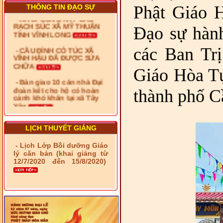
RẠCH SÚC XÃ MỸ THUẬN
Phật Giáo 
THÔNG TIN ĐẠO SỰ
TỈNH VĨNH LONG
Đạo sự hành
- CẦU ĐÌNH CỎ TÚC XÃ
VĨNH HẬU ĐÃ ĐƯỢC SỬA
CHỮA
các Ban Trị
- Bàn giao 10 căn nhà Đại
Giáo Hòa Tự
đoàn kết cho hộ có hoàn
cảnh khó khăn tại xã Tây
Yên
thành phố C
- LỄ RA QUÂN DẬM VÁ,
SỬA CHỮA LỘ GIAO
THÔNG NÔNG THÔN (XÃ
PHÚ THỌ)
LỊCH THUYẾT GIẢNG
- LỚP TẬP HUẤN LỊCH SỬ,
- Lịch Lớp Bồi dưỡng Giáo
PHÁP LUẬT VIỆT NAM VÀ
lý căn bản (khai giảng từ
HIẾN CHƯƠNG GIÁO HỘI
12/7/2020 đến 15/8/2020)
PGHH NHIỆM KỲ VI (2024-
2029) CHO TRỊ SỰ VIÊN
TRUNG ƯƠNG, BAN ĐẠI
DIỆN TỈNH VÀ GIÁO LÝ
VIÊN - CHUYÊN ĐỀ: NHỮNG
VẤN ĐỀ CHUNG VỀ PHÁP
LUẬT VÀ HỆ THỐNG PHÁP
LUẬT VIỆT NAM