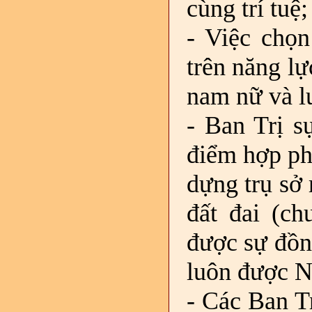
cùng trí tuệ;
- Việc chọn
trên năng l
nam nữ và l
- Ban Trị s
điểm hợp ph
dựng trụ sở
đất đai (ch
được sự đồn
luôn được N
- Các Ban T