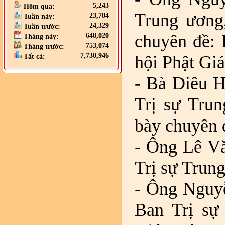
5,243
Hôm qua:
Trung ương
23,784
Tuần này:
24,329
Tuần trước:
chuyên đề: 
648,020
Tháng này:
753,074
Tháng trước:
7,730,946
hội Phật Gi
Tất cả:
- Bà Diêu 
Trị sự Trun
bày chuyên đ
- Ông Lê V
Trị sự Trun
- Ông Nguy
Ban Trị sự