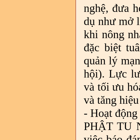
nghệ, đưa h
dụ như mở lớ
khi nông nh
đặc biệt tu
quản lý mạn
hội). Lực l
và tối ưu hó
và tăng hiệu
- Hoạt động 
PHẬT TU NHÂ
việc báo đá