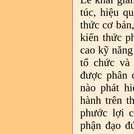
túc, hiệu q
thức cơ bản,
kiến thức p
cao kỹ năng
tổ chức và 
được phân 
nào phát h
hành trên t
phước lợi c
phận đạo đ