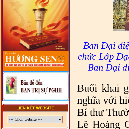
- LỚP TẬP HUẤN LỊCH SỬ,
PHÁP LUẬT VIỆT NAM VÀ
HIẾN CHƯƠNG GIÁO HỘI
PGHH NHIỆM KỲ VI (2024-
2029) CHO TRỊ SỰ VIÊN
TRUNG ƯƠNG, BAN ĐẠI
DIỆN TỈNH VÀ GIÁO LÝ
VIÊN - CHUYÊN ĐỀ: SỰ RA
Ban Đại di
ĐỜI, BẢN CHẤT, CHỨC
NĂNG VÀ HÌNH THỨC CỦA
chức Lớp Đạ
NƯỚC CHXHCN VIỆT NAM
Ban Đại d
Buổi khai g
nghĩa với h
LIÊN KẾT WEBSITE
Bí thư Thườ
Lê Hoàng G