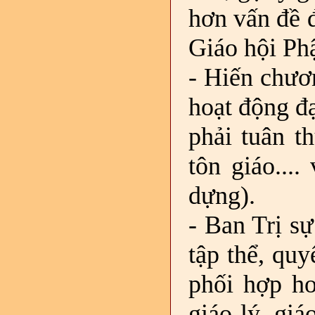
hơn vấn đề 
Giáo hội Ph
- Hiến chươ
hoạt động đ
phải tuân t
tôn giáo...
dựng).
- Ban Trị s
tập thể, quy
phối hợp ho
giáo lý, giá