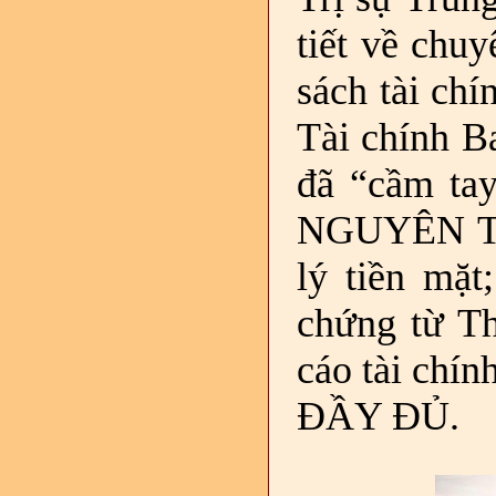
tiết về chu
sách tài ch
Tài chính B
đã “cầm tay
NGUYÊN TẮ
lý tiền mặt
chứng từ Th
cáo tài ch
ĐẦY ĐỦ.