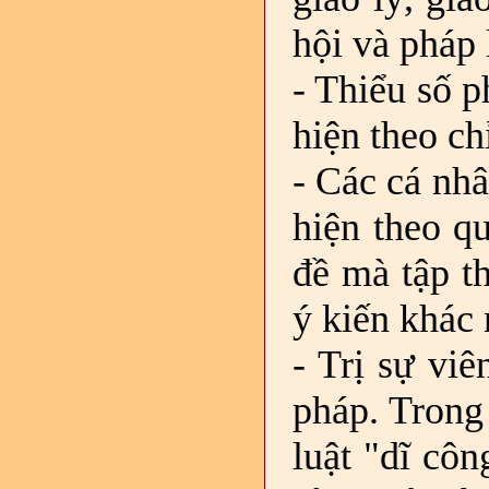
hội và pháp
- Thiểu số p
hiện theo ch
- Các cá nh
hiện theo q
đề mà tập t
ý kiến khác 
- Trị sự vi
pháp. Trong
luật "dĩ côn