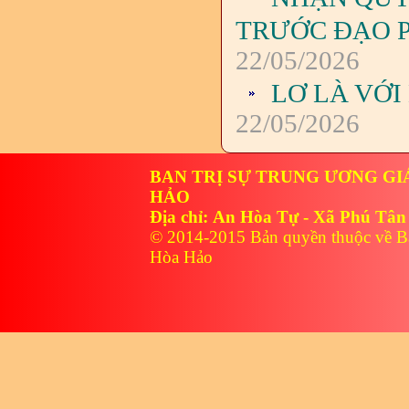
TRƯỚC ĐẠO P
22/05/2026
LƠ LÀ VỚ
22/05/2026
BAN TRỊ SỰ TRUNG ƯƠNG GI
HẢO
Địa chỉ: An Hòa Tự - Xã Phú Tân
© 2014-2015 Bản quyền thuộc về B
Hòa Hảo