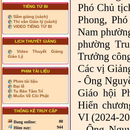
Phó Chủ tị
TIẾNG TỪ BI
Phong, Phó
Sấm giảng (sách)
Thi văn Giáo lý (sách)
VIDEO TIẾNG TỪ BI
Nam phường;
phường Tru
LỊCH THUYẾT GIẢNG
Video Thuyết Giảng
Trưởng công
Giáo Lý
Các vị Giản
PHIM TÀI LIỆU
- Ông Nguyễ
Phim tài liệu
Đại lễ
Giáo hội P
Tu Rèn Tâm Trí
Muốn Về Cõi Phật
Hiến chươn
THỐNG KÊ TRUY CẬP
VI (2024-20
80
Đang online:
- Ông Nguy
944
Hôm nay: