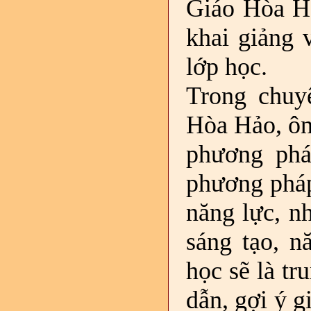
Giáo Hòa H
khai giảng 
lớp học.
Trong chuy
Hòa Hảo, ôn
phương phá
phương pháp
năng lực, n
sáng tạo, n
học sẽ là tr
dẫn, gợi ý g