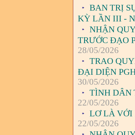
BAN TRỊ 
KỲ LẦN III - 
NHẬN QUY
TRƯỚC ĐẠO P
28/05/2026
TRAO QUY
ĐẠI DIỆN PGH
30/05/2026
TÌNH DÂN
22/05/2026
LƠ LÀ VỚ
22/05/2026
NHẬN QUY