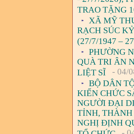
TRAO TẶNG 1
XÃ MỸ TH
RẠCH SÚC KỶ
(27/7/1947 – 27
PHƯỜNG N
QUÀ TRI ÂN 
- 04/0
LIỆT SĨ
BỘ DÂN TỘ
KIẾN CHỨC S
NGƯỜI ĐẠI D
TỈNH, THÀNH
NGHỊ ĐỊNH QU
- 0
TỔ CHỨC