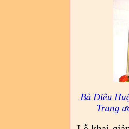
Bà Diêu Huệ
Trung ư
Lễ khai giả