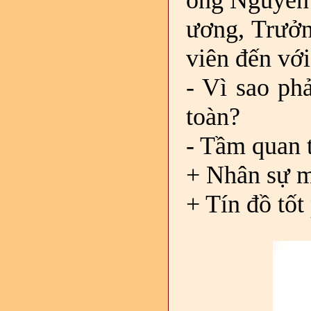
ông Nguyễn 
ương, Trưởn
viên đến với
- Vì sao ph
toàn?
- Tầm quan 
+ Nhân sự m
+ Tín đồ tốt