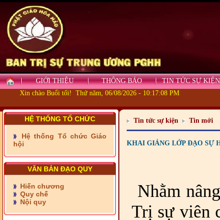
GIỚI THIỆU
THÔNG BÁO
TIN TỨC SỰ KIỆN
- Những tấm lòng thiện
Xin chào Buổi tối! Thứ năm, 06/08/2026 - 10:17:10 PM
nguyện vùng biên
- BAN TRỊ SỰ XÃ ĐẠI
HỆ THỐNG TỔ CHỨC
Tin tức sự kiện
Tin mới
PHƯỚC TỈNH ĐỒNG NAI
TIẾP SỨC ĐẾN TRƯỜNG
Hệ thống Tổ chức Giáo
KHAI GIẢNG LỚP ĐẠO SỰ 
hội
- Xã Châu Phú khánh
thành cầu Kênh 7 - Nam
VĂN BẢN ĐẠO QUY
kênh Quốc Gia
Nhằm nâng c
Hiến chương
- Xã Phú Lâm bàn giao 9
Quy chế
căn nhà Đại đoàn kết
Nội quy
Trị sự viên
- KHỞI CÔNG XÂY CẦU