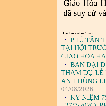
Giáo Hòa H
đã suy cử và
Các bài viết mới hơn:
PHÚ TÂN 
TẠI HỘI TRƯ
GIÁO HÒA H
BAN ĐẠI D
THAM DỰ LỄ
ANH HÙNG LIỆ
04/08/2026
KỶ NIỆM 7
- 27/7/2026)