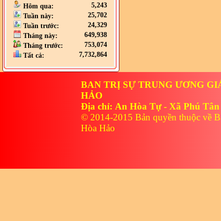
5,243
Hôm qua:
25,702
Tuần này:
24,329
Tuần trước:
649,938
Tháng này:
753,074
Tháng trước:
7,732,864
Tất cả:
BAN TRỊ SỰ TRUNG ƯƠNG GI
HẢO
Địa chỉ: An Hòa Tự - Xã Phú Tân
© 2014-2015 Bản quyền thuộc về B
Hòa Hảo