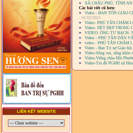
TRUNG ƯƠNG, BAN ĐẠI
XÃ CHÂU PHÚ, TỈNH A
DIỆN TỈNH VÀ GIÁO LÝ
Các bài viết cũ hơn:
VIÊN - CHUYÊN ĐỀ: NHỮNG
Video - BAN TÔN GIÁO
VẤN ĐỀ CHUNG VỀ PHÁP
- 01/02/2021
LUẬT VÀ HỆ THỐNG PHÁP
Video- PHÚ TÂN CHĂM 
LUẬT VIỆT NAM
Video- NÉT ĐẸP TRONG
VIDEO: ÔNG TƯ BẠCH- 
- LỚP TẬP HUẤN LỊCH SỬ,
Video - PHÚ TÂN DÂN 
PHÁP LUẬT VIỆT NAM VÀ
video - PHÚ TÂN CHĂM 
HIẾN CHƯƠNG GIÁO HỘI
Video - Ban Trị sự Giáo hộ
PGHH NHIỆM KỲ VI (2024-
Video-Sống vui, sống khỏe n
2029) CHO TRỊ SỰ VIÊN
Video-Viếng chùa Hội Phướ
TRUNG ƯƠNG, BAN ĐẠI
Video-Tín đồ PGHH xã Hòa 
DIỆN TỈNH VÀ GIÁO LÝ
VIÊN - CHUYÊN ĐỀ: SỰ RA
ĐỜI, BẢN CHẤT, CHỨC
NĂNG VÀ HÌNH THỨC CỦA
NƯỚC CHXHCN VIỆT NAM
LIÊN KẾT WEBSITE