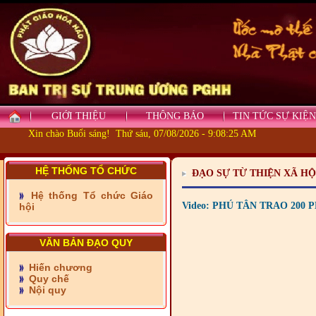
GIỚI THIỆU
THÔNG BÁO
TIN TỨC SỰ KIỆN
Xin chào Buổi sáng! Thứ sáu, 07/08/2026 - 9:08:25 AM
HỆ THỐNG TỔ CHỨC
ĐẠO SỰ TỪ THIỆN XÃ HỘ
Hệ thống Tổ chức Giáo
- Những tấm lòng thiện
Video: PHÚ TÂN TRAO 200
hội
nguyện vùng biên
- BAN TRỊ SỰ XÃ ĐẠI
PHƯỚC TỈNH ĐỒNG NAI
VĂN BẢN ĐẠO QUY
TIẾP SỨC ĐẾN TRƯỜNG
Hiến chương
Quy chế
- Xã Châu Phú khánh
Nội quy
thành cầu Kênh 7 - Nam
kênh Quốc Gia