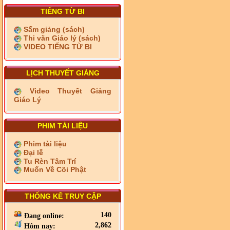
TIẾNG TỪ BI
Sấm giảng (sách)
Thi văn Giáo lý (sách)
VIDEO TIẾNG TỪ BI
LỊCH THUYẾT GIẢNG
Video Thuyết Giảng
Giáo Lý
PHIM TÀI LIỆU
Phim tài liệu
Đại lễ
Tu Rèn Tâm Trí
Muốn Về Cõi Phật
THỐNG KÊ TRUY CẬP
140
Đang online:
2,862
Hôm nay: