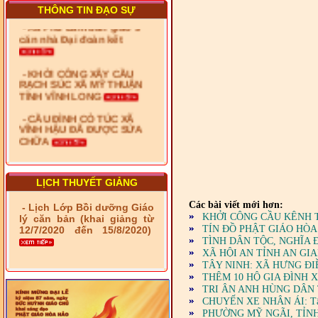
THÔNG TIN ĐẠO SỰ
- Xã Phú Lâm bàn giao 9
căn nhà Đại đoàn kết
- KHỞI CÔNG XÂY CẦU
RẠCH SÚC XÃ MỸ THUẬN
TỈNH VĨNH LONG
- CẦU ĐÌNH CỎ TÚC XÃ
VĨNH HẬU ĐÃ ĐƯỢC SỬA
CHỮA
- Bàn giao 10 căn nhà Đại
đoàn kết cho hộ có hoàn
cảnh khó khăn tại xã Tây
LỊCH THUYẾT GIẢNG
Yên
Các bài viết mới hơn:
- Lịch Lớp Bồi dưỡng Giáo
- LỄ RA QUÂN DẬM VÁ,
KHỞI CÔNG CẦU KÊNH 
lý căn bản (khai giảng từ
SỬA CHỮA LỘ GIAO
TÍN ĐỒ PHẬT GIÁO HÒA
12/7/2020 đến 15/8/2020)
THÔNG NÔNG THÔN (XÃ
TÌNH DÂN TỘC, NGHĨA
PHÚ THỌ)
XÃ HỘI AN TỈNH AN GI
TÂY NINH: XÃ HƯNG ĐI
- LỚP TẬP HUẤN LỊCH SỬ,
THÊM 10 HỘ GIA ĐÌNH 
PHÁP LUẬT VIỆT NAM VÀ
HIẾN CHƯƠNG GIÁO HỘI
TRI ÂN ANH HÙNG DÂN
PGHH NHIỆM KỲ VI (2024-
CHUYẾN XE NHÂN ÁI: Tấm lò
2029) CHO TRỊ SỰ VIÊN
PHƯỜNG MỸ NGÃI, TỈNH