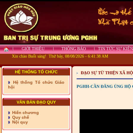
GIỚI THIỆU
THÔNG BÁO
TIN TỨC SỰ KIỆN
Xin chào Buổi sáng! Thứ bảy, 08/08/2026 - 6:41:38 AM
HỆ THỐNG TỔ CHỨC
ĐẠO SỰ TỪ THIỆN XÃ HỘ
Hệ thống Tổ chức Giáo
- Những tấm lòng thiện
PGHH-CẦN ĐĂNG ỦNG HỘ Q
hội
nguyện vùng biên
- BAN TRỊ SỰ XÃ ĐẠI
VĂN BẢN ĐẠO QUY
PHƯỚC TỈNH ĐỒNG NAI
TIẾP SỨC ĐẾN TRƯỜNG
Hiến chương
Quy chế
- Xã Châu Phú khánh
Nội quy
thành cầu Kênh 7 - Nam
kênh Quốc Gia