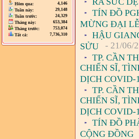
RA SỨC DỆ
4,146
Hôm qua:
29,148
TÍN ĐỒ P
Tuần này:
24,329
Tuần trước:
MỪNG ĐẠI LỄ 
653,384
Tháng này:
753,074
Tháng trước:
HẬU GIANG
7,736,310
Tất cả:
- 21/06/
SỬU
TP. CẦN T
CHIẾN SĨ, T
DỊCH COVID-19
TP. CẦN T
CHIẾN SĨ, T
DỊCH COVID-
TÍN ĐỒ PH
CỘNG ĐỒNG