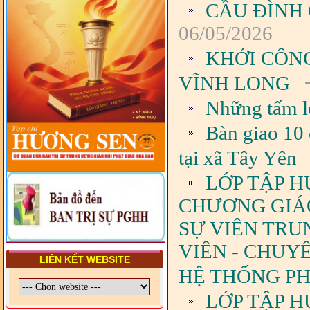
CẦU ĐÌNH
TRUNG ƯƠNG, BAN ĐẠI
DIỆN TỈNH VÀ GIÁO LÝ
06/05/2026
VIÊN - CHUYÊN ĐỀ: NHỮNG
VẤN ĐỀ CHUNG VỀ PHÁP
LUẬT VÀ HỆ THỐNG PHÁP
KHỞI CÔN
LUẬT VIỆT NAM
-
VĨNH LONG
- LỚP TẬP HUẤN LỊCH SỬ,
PHÁP LUẬT VIỆT NAM VÀ
Những tấm l
HIẾN CHƯƠNG GIÁO HỘI
PGHH NHIỆM KỲ VI (2024-
Bàn giao 10 
2029) CHO TRỊ SỰ VIÊN
TRUNG ƯƠNG, BAN ĐẠI
DIỆN TỈNH VÀ GIÁO LÝ
tại xã Tây Yên
VIÊN - CHUYÊN ĐỀ: SỰ RA
ĐỜI, BẢN CHẤT, CHỨC
LỚP TẬP H
NĂNG VÀ HÌNH THỨC CỦA
NƯỚC CHXHCN VIỆT NAM
CHƯƠNG GIÁO 
SỰ VIÊN TRU
VIÊN - CHUY
LIÊN KẾT WEBSITE
HỆ THỐNG PHÁ
LỚP TẬP H