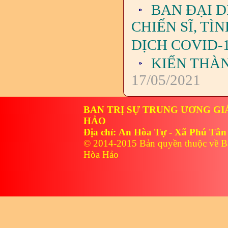
BAN ĐẠI D
CHIẾN SĨ, T
DỊCH COVID-1
KIẾN THÀ
17/05/2021
BAN TRỊ SỰ TRUNG ƯƠNG GI
HẢO
Địa chỉ: An Hòa Tự - Xã Phú Tân
© 2014-2015 Bản quyền thuộc về B
Hòa Hảo