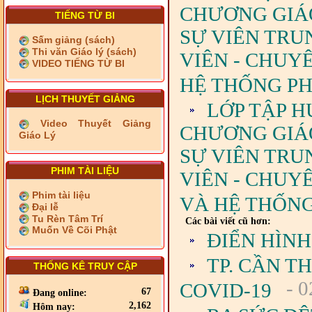
CHƯƠNG GIÁO 
TIẾNG TỪ BI
SỰ VIÊN TRU
Sấm giảng (sách)
Thi văn Giáo lý (sách)
VIÊN - CHUY
VIDEO TIẾNG TỪ BI
HỆ THỐNG PH
LỊCH THUYẾT GIẢNG
LỚP TẬP H
Video Thuyết Giảng
CHƯƠNG GIÁO 
Giáo Lý
SỰ VIÊN TRU
PHIM TÀI LIỆU
VIÊN - CHUY
Phim tài liệu
VÀ HỆ THỐNG
Đại lễ
Tu Rèn Tâm Trí
Các bài viết cũ hơn:
Muốn Về Cõi Phật
ĐIỂN HÌNH
TP. CẦN T
THỐNG KÊ TRUY CẬP
- 0
COVID-19
67
Đang online:
2,162
Hôm nay: