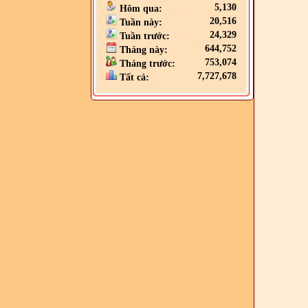
5,130
Hôm qua:
20,516
Tuần này:
24,329
Tuần trước:
644,752
Tháng này:
753,074
Tháng trước:
7,727,678
Tất cả: