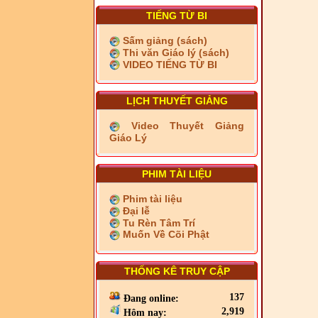
TIẾNG TỪ BI
Sấm giảng (sách)
Thi văn Giáo lý (sách)
VIDEO TIẾNG TỪ BI
LỊCH THUYẾT GIẢNG
Video Thuyết Giảng
Giáo Lý
PHIM TÀI LIỆU
Phim tài liệu
Đại lễ
Tu Rèn Tâm Trí
Muốn Về Cõi Phật
THỐNG KÊ TRUY CẬP
137
Đang online:
2,919
Hôm nay: