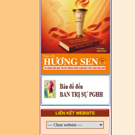
LUẬT VÀ HỆ THỐNG PHÁP
LUẬT VIỆT NAM
- LỚP TẬP HUẤN LỊCH SỬ,
PHÁP LUẬT VIỆT NAM VÀ
HIẾN CHƯƠNG GIÁO HỘI
PGHH NHIỆM KỲ VI (2024-
2029) CHO TRỊ SỰ VIÊN
TRUNG ƯƠNG, BAN ĐẠI
DIỆN TỈNH VÀ GIÁO LÝ
VIÊN - CHUYÊN ĐỀ: SỰ RA
ĐỜI, BẢN CHẤT, CHỨC
NĂNG VÀ HÌNH THỨC CỦA
NƯỚC CHXHCN VIỆT NAM
LIÊN KẾT WEBSITE