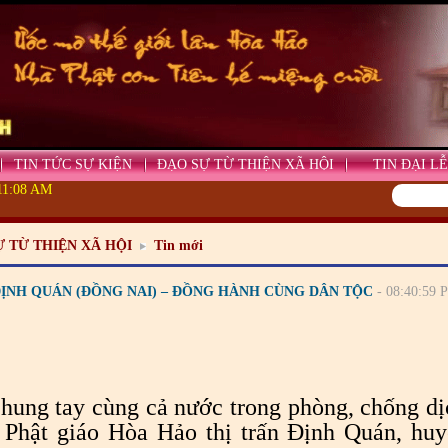
TIN TỨC SỰ KIỆN
ĐẠO SỰ TỪ THIỆN XÃ HỘI
TIN ĐẠI LỄ
:11:10 AM
Ự TỪ THIỆN XÃ HỘI
Tin mới
ĐỊNH QUÁN (ĐỒNG NAI) – ĐỒNG HÀNH CÙNG DÂN TỘC
- 08:40:59 
hung tay cùng cả nước trong phòng, chống d
n Phật giáo Hòa Hảo thị trấn Định Quán, hu