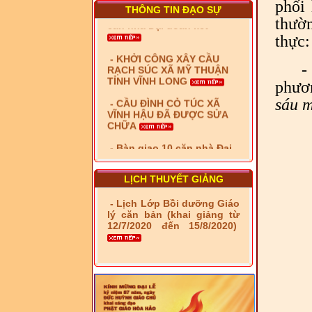
phối
THÔNG TIN ĐẠO SỰ
- KHỞI CÔNG XÂY CẦU
thườn
RẠCH SÚC XÃ MỸ THUẬN
thực:
TỈNH VĨNH LONG
- CẦU ĐÌNH CỎ TÚC XÃ
-
VĨNH HẬU ĐÃ ĐƯỢC SỬA
phươ
CHỮA
sáu m
- Bàn giao 10 căn nhà Đại
đoàn kết cho hộ có hoàn
cảnh khó khăn tại xã Tây
Yên
- LỄ RA QUÂN DẬM VÁ,
SỬA CHỮA LỘ GIAO
LỊCH THUYẾT GIẢNG
THÔNG NÔNG THÔN (XÃ
PHÚ THỌ)
- Lịch Lớp Bồi dưỡng Giáo
lý căn bản (khai giảng từ
- LỚP TẬP HUẤN LỊCH SỬ,
12/7/2020 đến 15/8/2020)
PHÁP LUẬT VIỆT NAM VÀ
HIẾN CHƯƠNG GIÁO HỘI
PGHH NHIỆM KỲ VI (2024-
2029) CHO TRỊ SỰ VIÊN
TRUNG ƯƠNG, BAN ĐẠI
DIỆN TỈNH VÀ GIÁO LÝ
VIÊN - CHUYÊN ĐỀ: NHỮNG
VẤN ĐỀ CHUNG VỀ PHÁP