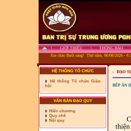
GIỚI THIỆU
THÔNG BÁO
Xin chào Buổi sáng! Thứ năm, 06/08/2026 - 6
- Những tấm lòng thiện
nguyện vùng biên
HỆ THỐNG TỔ CHỨC
ĐẠO S
- BAN TRỊ SỰ XÃ ĐẠI
Hệ thống Tổ chức Giáo
PHƯỚC TỈNH ĐỒNG NAI
BẾP ĂN 
hội
TIẾP SỨC ĐẾN TRƯỜNG
VĂN BẢN ĐẠO QUY
- Xã Châu Phú khánh
thành cầu Kênh 7 - Nam
kênh Quốc Gia
Hiến chương
Quy chế
C
- Xã Phú Lâm bàn giao 9
Nội quy
căn nhà Đại đoàn kết
thiệ