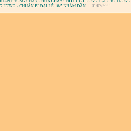
HUẤN PHÒNG CHÁY CHỮA CHÁY CHO LỰC LƯỢNG TẠI CHỖ TRONG 
- 01/07/2022
G ƯƠNG - CHUẨN BỊ ĐẠI LỄ 18/5 NHÂM DẦN