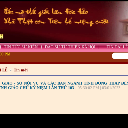
TIN TỨC SỰ KIỆN
ĐẠO SỰ TỪ THIỆN XÃ HỘI
TIN ĐẠI LỄ
:00 PM
I LỄ
Tin mới
 GIÁO - SỞ NỘI VỤ VÀ CÁC BAN NGÀNH TỈNH ĐỒNG THÁP Đ
NH GIÁO CHỦ KỶ NIỆM LẦN THỨ 103
- 05:30:02 PM | 03/01/2023