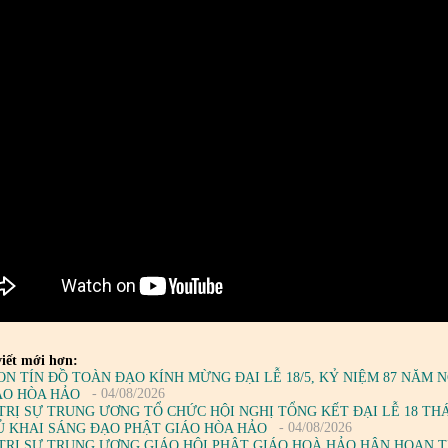
iết mới hơn:
ON TÍN ĐỒ TOÀN ĐẠO KÍNH MỪNG ĐẠI LỄ 18/5, KỶ NIỆM 87 NĂM
- 04/08/2026
ÁO HÒA HẢO
TRỊ SỰ TRUNG ƯƠNG TỔ CHỨC HỘI NGHỊ TỔNG KẾT ĐẠI LỄ 18 TH
- 04/08/2026
Ủ KHAI SÁNG ĐẠO PHẬT GIÁO HÒA HẢO
TRỊ SỰ TRUNG ƯƠNG GIÁO HỘI PHẬT GIÁO HOÀ HẢO HÂN HOAN 