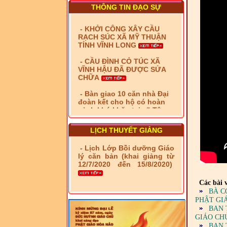
THÔNG TIN ĐẠO SỰ
- KHỞI CÔNG XÂY CẦU
RẠCH SÚC XÃ MỸ THUẬN
TỈNH VĨNH LONG
- CẦU ĐÌNH CỎ TÚC XÃ
VĨNH HẬU ĐÃ ĐƯỢC SỬA
CHỮA
- Bàn giao 10 căn nhà Đại
đoàn kết cho hộ có hoàn
cảnh khó khăn tại xã Tây
Yên
- LỄ RA QUÂN DẬM VÁ,
LỊCH THUYẾT GIẢNG
SỬA CHỮA LỘ GIAO
THÔNG NÔNG THÔN (XÃ
- Lịch Lớp Bồi dưỡng Giáo
PHÚ THỌ)
lý căn bản (khai giảng từ
12/7/2020 đến 15/8/2020)
- LỚP TẬP HUẤN LỊCH SỬ,
PHÁP LUẬT VIỆT NAM VÀ
HIẾN CHƯƠNG GIÁO HỘI
Các bài v
PGHH NHIỆM KỲ VI (2024-
BÀ C
2029) CHO TRỊ SỰ VIÊN
PHẬT GI
TRUNG ƯƠNG, BAN ĐẠI
BAN 
DIỆN TỈNH VÀ GIÁO LÝ
GIÁO CH
VIÊN - CHUYÊN ĐỀ: NHỮNG
BAN 