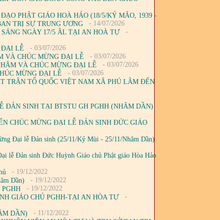
ĐẠO PHẬT GIÁO HOÀ HẢO (18/5/KỶ MÃO, 1939 -
- 14/07/2026
Ở BAN TRỊ SỰ TRUNG ƯƠNG
-
 SÁNG NGÀY 17/5 ÂL TẠI AN HOÀ TỰ
- 03/07/2026
 ĐẠI LỄ
- 03/07/2026
M VÀ CHÚC MỪNG ĐẠI LỄ
- 03/07/2026
 THĂM VÀ CHÚC MỪNG ĐẠI LỄ
- 03/07/2026
CHÚC MỪNG ĐẠI LỄ
ẶT TRẬN TỔ QUỐC VIỆT NAM XÃ PHÚ LÂM ĐẾN
Ễ ĐẢN SINH TẠI BTSTU GH PGHH (NHÂM DẦN)
ẾN CHÚC MỪNG ĐẠI LỄ ĐẢN SINH ĐỨC GIÁO
 mừng Đại lễ Đản sinh (25/11/Kỷ Mùi - 25/11/Nhâm Dần)
i lễ Đản sinh Đức Huỳnh Giáo chủ Phật giáo Hòa Hảo
- 19/12/2022
chủ
- 19/12/2022
Nhâm Dần)
- 19/12/2022
hủ PGHH
-
ỲNH GIÁO CHỦ PGHH-TẠI AN HÒA TỰ
- 11/12/2022
ÂM DẦN)