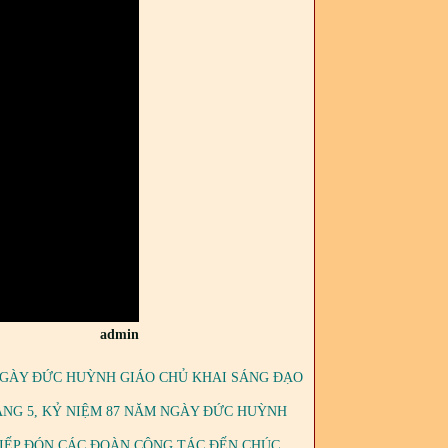
admin
 NGÀY ĐỨC HUỲNH GIÁO CHỦ KHAI SÁNG ĐẠO
ÁNG 5, KỶ NIỆM 87 NĂM NGÀY ĐỨC HUỲNH
TIẾP ĐÓN CÁC ĐOÀN CÔNG TÁC ĐẾN CHÚC