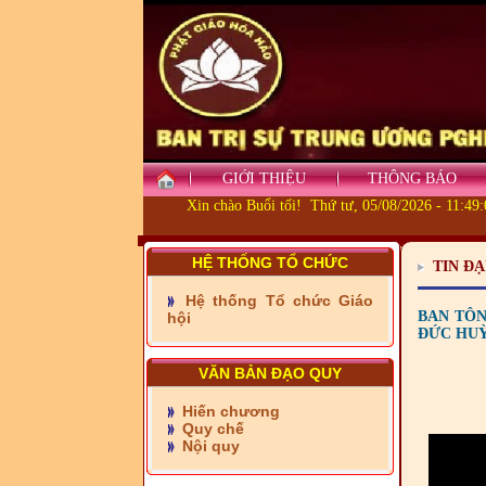
GIỚI THIỆU
THÔNG BÁO
Xin chào Buổi tối! Thứ tư, 05/08/2026 - 11:49
- Những tấm lòng thiện
HỆ THỐNG TỔ CHỨC
TIN ĐẠ
nguyện vùng biên
Hệ thống Tổ chức Giáo
- BAN TRỊ SỰ XÃ ĐẠI
BAN TÔN
hội
PHƯỚC TỈNH ĐỒNG NAI
ĐỨC HUỲ
TIẾP SỨC ĐẾN TRƯỜNG
VĂN BẢN ĐẠO QUY
- Xã Châu Phú khánh
thành cầu Kênh 7 - Nam
Hiến chương
kênh Quốc Gia
Quy chế
Nội quy
- Xã Phú Lâm bàn giao 9
căn nhà Đại đoàn kết