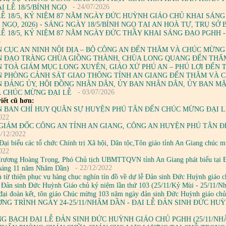
- 24/07/2026
 LỄ 18/5/BÍNH NGỌ
LỄ 18/5, KỶ NIỆM 87 NĂM NGÀY ĐỨC HUỲNH GIÁO CHỦ KHAI SÁNG 
H NGỌ, 2026) - SÁNG NGÀY 18/5/BÍNH NGỌ TẠI AN HOÀ TỰ, TRỤ S
LỄ 18/5, KỶ NIỆM 87 NĂM NGÀY ĐỨC THẦY KHAI SÁNG ĐẠO PGHH -
6
 CỤC AN NINH NỘI ĐỊA – BỘ CÔNG AN ĐẾN THĂM VÀ CHÚC MỪNG
 ĐẠO TRÀNG CHÙA GIỒNG THÀNH, CHÙA LONG QUANG ĐẾN THĂ
 TOÀ GIÁM MỤC LONG XUYÊN, GIÁO XỨ PHÚ AN – PHÚ LỢI ĐẾN
 PHÒNG CẢNH SÁT GIAO THÔNG TỈNH AN GIANG ĐẾN THĂM VÀ 
 ĐẢNG ỦY, HỘI ĐỒNG NHÂN DÂN, ỦY BAN NHÂN DÂN, ỦY BAN M
- 03/07/2026
 CHÚC MỪNG ĐẠI LỄ
iết cũ hơn:
 BAN CHỈ HUY QUÂN SỰ HUYỆN PHÚ TÂN ĐẾN CHÚC MỪNG ĐẠI L
022
GIÁM ĐỐC CÔNG AN TỈNH AN GIANG, CÔNG AN HUYỆN PHÚ TÂN Đ
/12/2022
Đại biểu các tổ chức Chính trị Xã hội, Dân tộc,Tôn giáo tỉnh An Giang chúc
022
rương Hoàng Trọng, Phó Chủ tịch UBMTTQVN tỉnh An Giang phát biểu tại Đạ
- 22/12/2022
tháng 11 năm Nhâm Dần)
 từ thiện phục vụ hàng chục nghín tín đồ về dự lễ Đản sinh Đức Huỳnh giáo 
ễ Đản sinh Đức Huỳnh Giáo chủ kỷ niệm lần thứ 103 (25/11/Kỷ Mùi - 25/11/
đại đoàn kết, tôn giáo Chúc mừng 103 năm ngày đản sinh Đức Huỳnh giáo c
NG TRÌNH NGÀY 24-25/11/NHÂM DẦN - ĐẠI LỄ ĐẢN SINH ĐỨC HU
G BẠCH ĐẠI LỄ ĐẢN SINH ĐỨC HUỲNH GIÁO CHỦ PGHH (25/11/NH