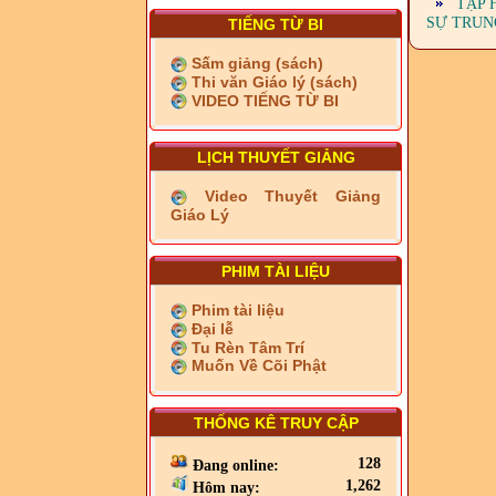
TẬP 
SỰ TRUN
TIẾNG TỪ BI
Sấm giảng (sách)
Thi văn Giáo lý (sách)
VIDEO TIẾNG TỪ BI
LỊCH THUYẾT GIẢNG
Video Thuyết Giảng
Giáo Lý
PHIM TÀI LIỆU
Phim tài liệu
Đại lễ
Tu Rèn Tâm Trí
Muốn Về Cõi Phật
THỐNG KÊ TRUY CẬP
128
Đang online:
1,262
Hôm nay: