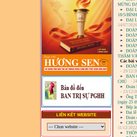
VẤN ĐỀ CHUNG VỀ PHÁP
MỪNG ĐẠI
LUẬT VÀ HỆ THỐNG PHÁP
ĐẠI 
LUẬT VIỆT NAM
18/5/BÍN
ĐẠI 
- LỚP TẬP HUẤN LỊCH SỬ,
14/07/202
PHÁP LUẬT VIỆT NAM VÀ
ĐOÀN
HIẾN CHƯƠNG GIÁO HỘI
ĐOÀN
PGHH NHIỆM KỲ VI (2024-
ĐOÀN
2029) CHO TRỊ SỰ VIÊN
ĐOÀN
TRUNG ƯƠNG, BAN ĐẠI
DIỆN TỈNH VÀ GIÁO LÝ
ĐOÀN
VIÊN - CHUYÊN ĐỀ: SỰ RA
THĂM VÀ
ĐỜI, BẢN CHẤT, CHỨC
Các bài v
NĂNG VÀ HÌNH THỨC CỦA
ĐOÀN
NƯỚC CHXHCN VIỆT NAM
- 29/12/2
BAN 
- 24
CHỦ
Đoàn 
- 23/12/2
Ông T
(ngày 25 
Bếp ăn
Đại l
LIÊN KẾT WEBSITE
Đoàn 
CHƯƠ
11/12/2022
THÔN