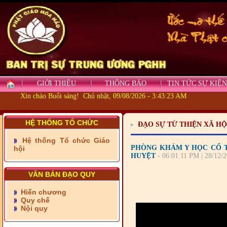
GIỚI THIỆU
THÔNG BÁO
TIN TỨC SỰ KIỆN
Xin chào Buổi sáng! Chủ nhật, 09/08/2026 - 3:43:24 AM
HỆ THỐNG TỔ CHỨC
ĐẠO SỰ TỪ THIỆN XÃ HỘ
- Những tấm lòng thiện
nguyện vùng biên
Hệ thống Tổ chức Giáo
PHÒNG KHÁM Y HỌC CỔ T
hội
- BAN TRỊ SỰ XÃ ĐẠI
HUYỆT
- 06:01:11 PM | 28/12/
PHƯỚC TỈNH ĐỒNG NAI
TIẾP SỨC ĐẾN TRƯỜNG
VĂN BẢN ĐẠO QUY
- Xã Châu Phú khánh
Hiến chương
thành cầu Kênh 7 - Nam
Quy chế
kênh Quốc Gia
Nội quy
- Xã Phú Lâm bàn giao 9