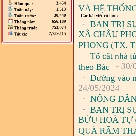
3,454
Hôm qua:
VÀ HỆ THỐNG
1,513
Tuần này:
30,440
Các bài viết cũ hơn:
Tuần trước:
BAN TRỊ S
656,189
Tháng này:
753,074
Tháng trước:
XÃ CHÂU PH
7,739,115
Tất cả:
PHONG (TX. T
Tổ cất nhà t
- 30/
theo Bác
Đường vào m
24/05/2024
NÔNG DÂN 
BAN TRỊ S
BỬU HOÀ TỰ 
QUÀ RẰM THÁ