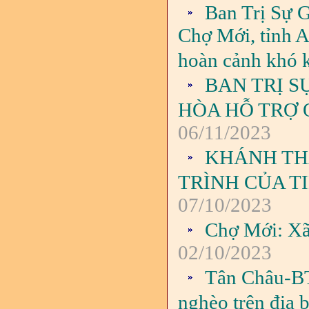
Ban Trị Sự 
Chợ Mới, tỉnh A
hoàn cảnh khó 
BAN TRỊ S
HÒA HỖ TRỢ 
06/11/2023
KHÁNH TH
TRÌNH CỦA T
07/10/2023
Chợ Mới: Xã
02/10/2023
Tân Châu-BT
nghèo trên địa 