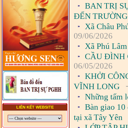
VIÊN - CHUYÊN ĐỀ: NHỮNG
BAN TRỊ S
VẤN ĐỀ CHUNG VỀ PHÁP
LUẬT VÀ HỆ THỐNG PHÁP
ĐẾN TRƯỜNG
LUẬT VIỆT NAM
Xã Châu Phú
- LỚP TẬP HUẤN LỊCH SỬ,
PHÁP LUẬT VIỆT NAM VÀ
09/06/2026
HIẾN CHƯƠNG GIÁO HỘI
PGHH NHIỆM KỲ VI (2024-
Xã Phú Lâm 
2029) CHO TRỊ SỰ VIÊN
TRUNG ƯƠNG, BAN ĐẠI
DIỆN TỈNH VÀ GIÁO LÝ
CẦU ĐÌNH
VIÊN - CHUYÊN ĐỀ: SỰ RA
ĐỜI, BẢN CHẤT, CHỨC
06/05/2026
NĂNG VÀ HÌNH THỨC CỦA
NƯỚC CHXHCN VIỆT NAM
KHỞI CÔN
-
VĨNH LONG
Những tấm l
Bàn giao 10 
LIÊN KẾT WEBSITE
tại xã Tây Yên
LỚP TẬP H