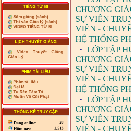
TIẾNG TỪ BI
CHƯƠNG GIÁO 
SỰ VIÊN TRU
Sấm giảng (sách)
Thi văn Giáo lý (sách)
VIÊN - CHUY
VIDEO TIẾNG TỪ BI
HỆ THỐNG PHÁ
LỊCH THUYẾT GIẢNG
LỚP TẬP H
Video Thuyết Giảng
Giáo Lý
CHƯƠNG GIÁO 
SỰ VIÊN TRU
PHIM TÀI LIỆU
VIÊN - CHUY
Phim tài liệu
HỆ THỐNG PH
Đại lễ
Tu Rèn Tâm Trí
Muốn Về Cõi Phật
LỚP TẬP H
CHƯƠNG GIÁO 
THỐNG KÊ TRUY CẬP
SỰ VIÊN TRU
28
Đang online:
VIÊN - CHUY
1,513
Hôm nay: