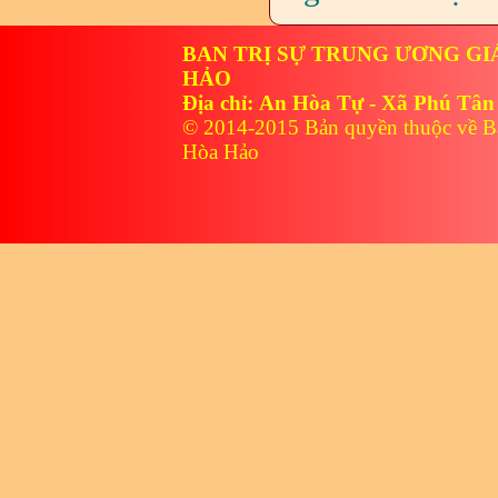
BAN TRỊ SỰ TRUNG ƯƠNG GI
HẢO
Địa chỉ: An Hòa Tự - Xã Phú Tân
© 2014-2015 Bản quyền thuộc về B
Hòa Hảo