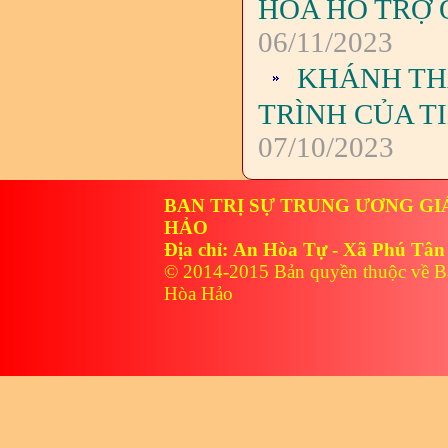
HÒA HỖ TRỢ 
06/11/2023
KHÁNH TH
TRÌNH CỦA T
07/10/2023
BAN TRỊ SỰ TRUNG ƯƠNG GI
HẢO
Địa chỉ: An Hòa Tự - Xã Phú Tân
© 2014-2015 Bản quyền thuộc về B
Hòa Hảo