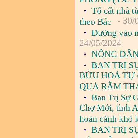
Tổ cất nhà t
- 30/
theo Bác
Đường vào m
24/05/2024
NÔNG DÂN 
BAN TRỊ S
BỬU HOÀ TỰ 
QUÀ RẰM THÁ
Ban Trị Sự 
Chợ Mới, tỉnh A
hoàn cảnh khó 
BAN TRỊ S