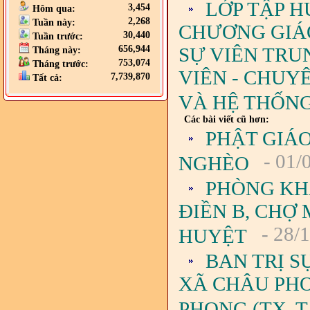
LỚP TẬP H
3,454
Hôm qua:
2,268
Tuần này:
CHƯƠNG GIÁO 
30,440
Tuần trước:
SỰ VIÊN TRU
656,944
Tháng này:
753,074
Tháng trước:
VIÊN - CHUY
7,739,870
Tất cả:
VÀ HỆ THỐNG
Các bài viết cũ hơn:
PHẬT GIÁ
- 01/
NGHÈO
PHÒNG KH
ĐIỀN B, CHỢ
- 28/
HUYỆT
BAN TRỊ S
XÃ CHÂU PH
PHONG (TX. T