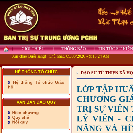
GIỚI THIỆU
THÔNG BÁO
TIN TỨC SỰ KIỆN
Xin chào Buổi sáng! Chủ nhật, 09/08/2026 - 9:15:25 AM
HỆ THỐNG TỔ CHỨC
ĐẠO SỰ TỪ THIỆN XÃ HỘ
- Những tấm lòng thiện
Hệ thống Tổ chức Giáo
nguyện vùng biên
LỚP TẬP HUẤ
hội
- BAN TRỊ SỰ XÃ ĐẠI
CHƯƠNG GIÁO
PHƯỚC TỈNH ĐỒNG NAI
TIẾP SỨC ĐẾN TRƯỜNG
VĂN BẢN ĐẠO QUY
TRỊ SỰ VIÊN
Hiến chương
- Xã Châu Phú khánh
LÝ VIÊN - 
Quy chế
thành cầu Kênh 7 - Nam
Nội quy
kênh Quốc Gia
NĂNG VÀ HÌ