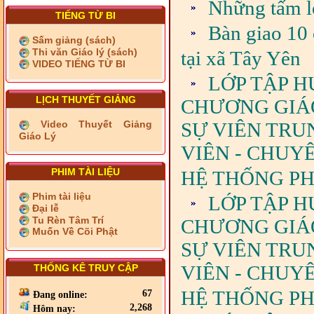
Những tấm l
TIẾNG TỪ BI
Bàn giao 10 
Sấm giảng (sách)
Thi văn Giáo lý (sách)
tại xã Tây Yên
VIDEO TIẾNG TỪ BI
LỚP TẬP H
LỊCH THUYẾT GIẢNG
CHƯƠNG GIÁO 
SỰ VIÊN TRU
Video Thuyết Giảng
Giáo Lý
VIÊN - CHUY
PHIM TÀI LIỆU
HỆ THỐNG PHÁ
Phim tài liệu
LỚP TẬP H
Đại lễ
Tu Rèn Tâm Trí
CHƯƠNG GIÁO 
Muốn Về Cõi Phật
SỰ VIÊN TRU
VIÊN - CHUY
THỐNG KÊ TRUY CẬP
HỆ THỐNG PH
67
Đang online:
2,268
Hôm nay: