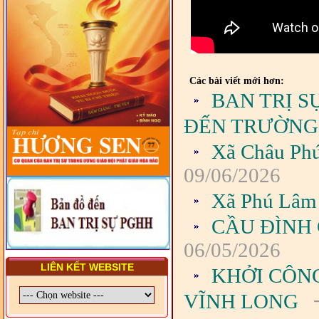
DIỆN TỈNH VÀ GIÁO LÝ
VIÊN - CHUYÊN ĐỀ: NHỮNG
VẤN ĐỀ CHUNG VỀ PHÁP
LUẬT VÀ HỆ THỐNG PHÁP
LUẬT VIỆT NAM
- LỚP TẬP HUẤN LỊCH SỬ,
Các bài viết mới hơn:
PHÁP LUẬT VIỆT NAM VÀ
BAN TRỊ S
HIẾN CHƯƠNG GIÁO HỘI
PGHH NHIỆM KỲ VI (2024-
2029) CHO TRỊ SỰ VIÊN
ĐẾN TRƯỜNG
TRUNG ƯƠNG, BAN ĐẠI
DIỆN TỈNH VÀ GIÁO LÝ
Xã Châu Phú
VIÊN - CHUYÊN ĐỀ: SỰ RA
ĐỜI, BẢN CHẤT, CHỨC
09/06/2026
NĂNG VÀ HÌNH THỨC CỦA
NƯỚC CHXHCN VIỆT NAM
Xã Phú Lâm 
CẦU ĐÌNH
06/05/2026
LIÊN KẾT WEBSITE
KHỞI CÔN
-
VĨNH LONG