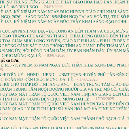
TRỊ SỰ TRUNG ƯƠNG GIÁO HỘI PHẬT GIÁO HOÀ HẢO HÂN HOAN 
- 24/07/2026
 LỄ 18/5/BÍNH NGỌ
LỄ 18/5, KỶ NIỆM 87 NĂM NGÀY ĐỨC HUỲNH GIÁO CHỦ KHAI SÁNG 
H NGỌ, 2026) - SÁNG NGÀY 18/5/BÍNH NGỌ TẠI AN HOÀ TỰ, TRỤ S
LỄ 18/5, KỶ NIỆM 87 NĂM NGÀY ĐỨC THẦY KHAI SÁNG ĐẠO PGHH -
6
 CỤC AN NINH NỘI ĐỊA – BỘ CÔNG AN ĐẾN THĂM VÀ CHÚC MỪNG
 ĐẠO TRÀNG CHÙA GIỒNG THÀNH, CHÙA LONG QUANG ĐẾN THĂ
 TOÀ GIÁM MỤC LONG XUYÊN, GIÁO XỨ PHÚ AN – PHÚ LỢI ĐẾN
 PHÒNG CẢNH SÁT GIAO THÔNG TỈNH AN GIANG ĐẾN THĂM VÀ 
 ĐẢNG ỦY, HỘI ĐỒNG NHÂN DÂN, ỦY BAN NHÂN DÂN, ỦY BAN M
- 03/07/2026
 CHÚC MỪNG ĐẠI LỄ
iết cũ hơn:
LỄ 18/5 - KỶ NIỆM 86 NĂM NGÀY ĐỨC THẦY KHAI SÁNG ĐẠO PHẬT
25
 HUYỆN UỶ - HĐND – UBND – UBMTTQVN HUYỆN PHÚ TÂN ĐẾN C
- 17/06/2025
G ĐOÀN 892 ĐẾN CHÚC MỪNG ĐẠI LỄ
 HỘI CHỮ THẬP ĐỎ TỈNH AN GIANG – ĐOÀN TRUNG TÂM GIÁO DỤC
 ĐOÀN TRUNG TÂM NUÔI DƯỠNG NGƯỜI GIA VÀ TRẺ MỒ CÔI CHÂ
 UỶ BAN MẶT TRẬN TỔ QUỐC VIỆT NAM TỈNH AN GIANG ĐẾN CH
- 17/06/2025
 TỈNH UỶ AN GIANG ĐẾN CHÚC MỪNG ĐẠI LỄ
 UỶ BAN MẶT TRẬN TỔ QUỐC VIỆT NAM HUYỆN TÂN HIỆP ĐẾN C
 BAN QUẢN LÝ DI TÍCH LỊCH SỬ VĂN HOÁ MỘ VÀ ĐÌNH NGUYỄN 
06/2025
 UỶ BAN MẶT TRẬN TỔ QUỐC VIỆT NAM THÀNH PHỐ RẠCH GIÁ, T
5
GIÁM ĐỐC CÔNG AN TỈNH THĂM, CHÚC MỪNG 86 NĂM NGÀY KHAI