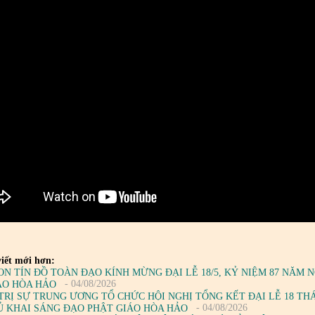
iết mới hơn:
ON TÍN ĐỒ TOÀN ĐẠO KÍNH MỪNG ĐẠI LỄ 18/5, KỶ NIỆM 87 NĂM
- 04/08/2026
ÁO HÒA HẢO
TRỊ SỰ TRUNG ƯƠNG TỔ CHỨC HỘI NGHỊ TỔNG KẾT ĐẠI LỄ 18 TH
- 04/08/2026
Ủ KHAI SÁNG ĐẠO PHẬT GIÁO HÒA HẢO