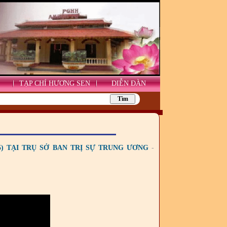
TẠP CHÍ HƯƠNG SEN
DIỄN ĐÀN
5) TẠI TRỤ SỞ BAN TRỊ SỰ TRUNG ƯƠNG
-