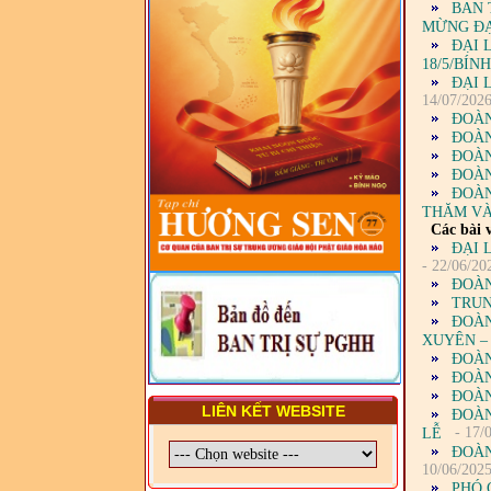
BAN 
DIỆN TỈNH VÀ GIÁO LÝ
MỪNG ĐẠI
VIÊN - CHUYÊN ĐỀ: NHỮNG
ĐẠI 
VẤN ĐỀ CHUNG VỀ PHÁP
18/5/BÍN
LUẬT VÀ HỆ THỐNG PHÁP
ĐẠI 
LUẬT VIỆT NAM
14/07/202
ĐOÀN
- LỚP TẬP HUẤN LỊCH SỬ,
PHÁP LUẬT VIỆT NAM VÀ
ĐOÀN
HIẾN CHƯƠNG GIÁO HỘI
ĐOÀN
PGHH NHIỆM KỲ VI (2024-
ĐOÀN
2029) CHO TRỊ SỰ VIÊN
ĐOÀN
TRUNG ƯƠNG, BAN ĐẠI
THĂM VÀ
DIỆN TỈNH VÀ GIÁO LÝ
Các bài v
VIÊN - CHUYÊN ĐỀ: SỰ RA
ĐẠI 
ĐỜI, BẢN CHẤT, CHỨC
- 22/06/20
NĂNG VÀ HÌNH THỨC CỦA
ĐOÀN
NƯỚC CHXHCN VIỆT NAM
TRUN
ĐOÀN
XUYÊN –
ĐOÀN
ĐOÀN
ĐOÀN
LIÊN KẾT WEBSITE
ĐOÀN
- 17/
LỄ
ĐOÀN
10/06/202
PHÓ 