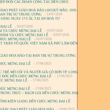
TIẾP ĐÓN CÁC ĐOÀN CÔNG TÁC ĐẾN CHÚC
ĐẠO PHẬT GIÁO HOÀ HẢO (18/5/KỶ MÃO, 1939 -
- 14/07/2026
Ở BAN TRỊ SỰ TRUNG ƯƠNG
-
 SÁNG NGÀY 17/5 ÂL TẠI AN HOÀ TỰ
- 03/07/2026
 ĐẠI LỄ
- 03/07/2026
M VÀ CHÚC MỪNG ĐẠI LỄ
- 03/07/2026
 THĂM VÀ CHÚC MỪNG ĐẠI LỄ
- 03/07/2026
CHÚC MỪNG ĐẠI LỄ
ẶT TRẬN TỔ QUỐC VIỆT NAM XÃ PHÚ LÂM ĐẾN
 GIÁO HÒA HẢO-TẠI BAN TRỊ SỰ TRUNG ƯƠNG
- 17/06/2025
HÚC MỪNG ĐẠI LỄ
 TRẺ MỒ CÔI VÀ NGƯỜI GIÀ CÔ ĐƠN TP. LONG
- 17/06/2025
U ĐỐC ĐẾN CHÚC MỪNG ĐẠI LỄ
- 17/06/2025
ÚC MỪNG ĐẠI LỄ
- 17/06/2025
HÚC MỪNG ĐẠI LỄ
TRUNG TRỰC – RẠCH GIÁ ĐẾN CHÚC MỪNG ĐẠI
-
ỈNH KIÊN GIANG ĐẾN CHÚC MỪNG ĐẠI LỄ
- 10/06/2025
 SÁNG ĐẠO PHẬT GIÁO HÒA HẢO