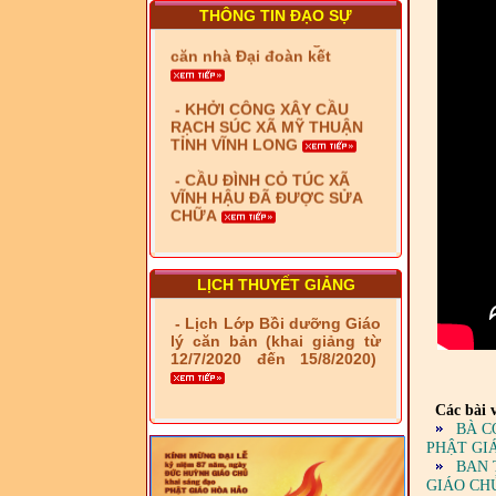
- Xã Phú Lâm bàn giao 9
THÔNG TIN ĐẠO SỰ
căn nhà Đại đoàn kết
- KHỞI CÔNG XÂY CẦU
RẠCH SÚC XÃ MỸ THUẬN
TỈNH VĨNH LONG
- CẦU ĐÌNH CỎ TÚC XÃ
VĨNH HẬU ĐÃ ĐƯỢC SỬA
CHỮA
- Bàn giao 10 căn nhà Đại
đoàn kết cho hộ có hoàn
cảnh khó khăn tại xã Tây
Yên
LỊCH THUYẾT GIẢNG
- LỄ RA QUÂN DẬM VÁ,
- Lịch Lớp Bồi dưỡng Giáo
SỬA CHỮA LỘ GIAO
lý căn bản (khai giảng từ
THÔNG NÔNG THÔN (XÃ
12/7/2020 đến 15/8/2020)
PHÚ THỌ)
- LỚP TẬP HUẤN LỊCH SỬ,
Các bài v
PHÁP LUẬT VIỆT NAM VÀ
BÀ C
HIẾN CHƯƠNG GIÁO HỘI
PHẬT GI
PGHH NHIỆM KỲ VI (2024-
BAN 
2029) CHO TRỊ SỰ VIÊN
GIÁO CH
TRUNG ƯƠNG, BAN ĐẠI