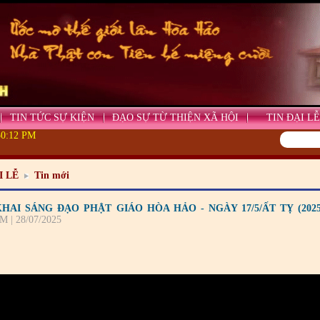
TIN TỨC SỰ KIỆN
ĐẠO SỰ TỪ THIỆN XÃ HỘI
TIN ĐẠI LỄ
50:13 PM
I LỄ
Tin mới
KHAI SÁNG ĐẠO PHẬT GIÁO HÒA HẢO - NGÀY 17/5/ẤT TỴ (202
M | 28/07/2025