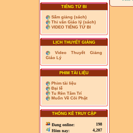
TIẾNG TỪ BI
Sấm giảng (sách)
Thi văn Giáo lý (sách)
VIDEO TIẾNG TỪ BI
LỊCH THUYẾT GIẢNG
Video Thuyết Giảng
Giáo Lý
PHIM TÀI LIỆU
Phim tài liệu
Đại lễ
Tu Rèn Tâm Trí
Muốn Về Cõi Phật
THỐNG KÊ TRUY CẬP
198
Đang online:
4,207
Hôm nay: