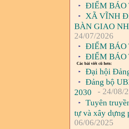
ĐIỂM BÁO 
XÃ VĨNH Đ
BÀN GIAO NH
24/07/2026
ĐIỂM BÁO 
ĐIỂM BÁO 
Các bài viết cũ hơn:
Đại hội Đản
Đảng bộ UBND
- 24/08/
2030
Tuyên truyền
tự và xây dựng 
06/06/2025