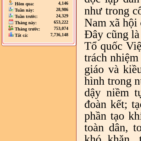
4,146
Hôm qua:
như trong c
28,986
Tuần này:
24,329
Tuần trước:
Nam xã hội 
653,222
Tháng này:
753,074
Tháng trước:
Đây cũng là
7,736,148
Tất cả:
Tổ quốc Việ
trách nhiệm 
giáo và kiề
hình trong n
dậy niềm tự
đoàn kết; t
phần tạo kh
toàn dân, t
khó khăn, 