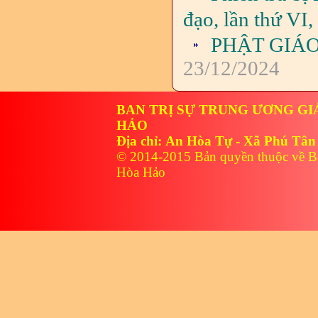
đạo, lần thứ VI
PHẬT GIÁ
23/12/2024
BAN TRỊ SỰ TRUNG ƯƠNG GI
HẢO
Địa chỉ: An Hòa Tự - Xã Phú Tân
© 2014-2015 Bản quyền thuộc về B
Hòa Hảo