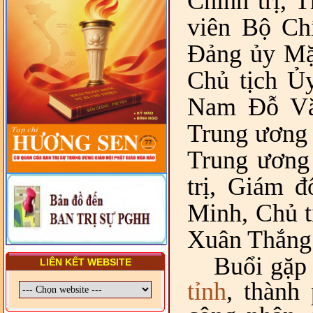
Chính trị, 
VIÊN - CHUYÊN ĐỀ: NHỮNG
viên Bộ Chí
VẤN ĐỀ CHUNG VỀ PHÁP
LUẬT VÀ HỆ THỐNG PHÁP
LUẬT VIỆT NAM
Đảng ủy Mặt
- LỚP TẬP HUẤN LỊCH SỬ,
Chủ tịch Ủ
PHÁP LUẬT VIỆT NAM VÀ
HIẾN CHƯƠNG GIÁO HỘI
Nam Đỗ Văn
PGHH NHIỆM KỲ VI (2024-
2029) CHO TRỊ SỰ VIÊN
TRUNG ƯƠNG, BAN ĐẠI
Trung ương 
DIỆN TỈNH VÀ GIÁO LÝ
VIÊN - CHUYÊN ĐỀ: SỰ RA
Trung ương
ĐỜI, BẢN CHẤT, CHỨC
NĂNG VÀ HÌNH THỨC CỦA
NƯỚC CHXHCN VIỆT NAM
trị, Giám 
Minh, Chủ t
Xuân Thắng
Buổi gặp 
LIÊN KẾT WEBSITE
tỉnh
, thành