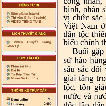
công nhân, 
TIẾNG TỪ BI
binh, nhân s
Sấm giảng (sách)
vị chức sắc
Thi văn Giáo lý (sách)
VIDEO TIẾNG TỪ BI
Việt Nam ở 
dân tộc thi
LỊCH THUYẾT GIẢNG
biểu chính t
Video Thuyết Giảng
Giáo Lý
Buổi gặp 
sử hào hùng
PHIM TÀI LIỆU
Phim tài liệu
sâu sắc đối
Đại lễ
Tu Rèn Tâm Trí
giai tầng tr
Muốn Về Cõi Phật
tộc, tôn gi
THỐNG KÊ TRUY CẬP
nước và nướ
96
Đang online:
độc lập dân
2,000
Hôm nay: