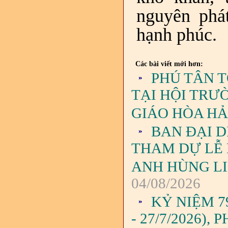
nguyên phát
hạnh phúc.
Các bài viết mới hơn:
PHÚ TÂN 
TẠI HỘI TRƯ
GIÁO HÒA H
BAN ĐẠI D
THAM DỰ LỄ
ANH HÙNG LIỆ
04/08/2026
KỶ NIỆM 7
- 27/7/2026)