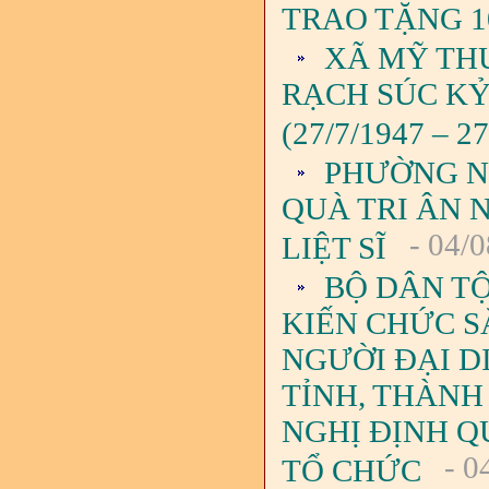
TRAO TẶNG 1
XÃ MỸ TH
RẠCH SÚC KỶ
(27/7/1947 – 27
PHƯỜNG N
QUÀ TRI ÂN 
- 04/0
LIỆT SĨ
BỘ DÂN TỘ
KIẾN CHỨC S
NGƯỜI ĐẠI D
TỈNH, THÀNH
NGHỊ ĐỊNH QU
- 0
TỔ CHỨC