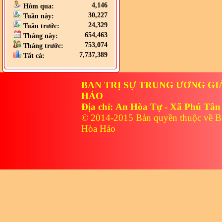
4,146
Hôm qua:
30,227
Tuần này:
24,329
Tuần trước:
654,463
Tháng này:
753,074
Tháng trước:
7,737,389
Tất cả:
BAN TRỊ SỰ TRUNG ƯƠNG GI
HẢO
Địa chỉ: An Hòa Tự - Xã Phú Tân
© 2014-2015 Bản quyền thuộc về B
Hòa Hảo