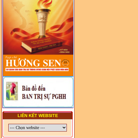
- LỚP TẬP HUẤN LỊCH SỬ,
PHÁP LUẬT VIỆT NAM VÀ
HIẾN CHƯƠNG GIÁO HỘI
PGHH NHIỆM KỲ VI (2024-
2029) CHO TRỊ SỰ VIÊN
TRUNG ƯƠNG, BAN ĐẠI
DIỆN TỈNH VÀ GIÁO LÝ
VIÊN - CHUYÊN ĐỀ: NHỮNG
VẤN ĐỀ CHUNG VỀ PHÁP
LUẬT VÀ HỆ THỐNG PHÁP
LUẬT VIỆT NAM
- LỚP TẬP HUẤN LỊCH SỬ,
PHÁP LUẬT VIỆT NAM VÀ
HIẾN CHƯƠNG GIÁO HỘI
PGHH NHIỆM KỲ VI (2024-
2029) CHO TRỊ SỰ VIÊN
TRUNG ƯƠNG, BAN ĐẠI
DIỆN TỈNH VÀ GIÁO LÝ
VIÊN - CHUYÊN ĐỀ: SỰ RA
ĐỜI, BẢN CHẤT, CHỨC
NĂNG VÀ HÌNH THỨC CỦA
NƯỚC CHXHCN VIỆT NAM
LIÊN KẾT WEBSITE