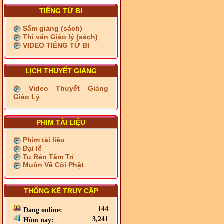
TIẾNG TỪ BI
Sấm giảng (sách)
Thi văn Giáo lý (sách)
VIDEO TIẾNG TỪ BI
LỊCH THUYẾT GIẢNG
Video Thuyết Giảng
Giáo Lý
PHIM TÀI LIỆU
Phim tài liệu
Đại lễ
Tu Rèn Tâm Trí
Muốn Về Cõi Phật
THỐNG KÊ TRUY CẬP
144
Đang online:
3,241
Hôm nay: