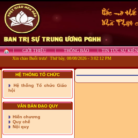
GIỚI THIỆU
THÔNG BÁO
TIN TỨC SỰ KIỆN
Xin chào Buổi trưa! Thứ bảy, 08/08/2026 - 3:02:12 PM
HỆ THỐNG TỔ CHỨC
Hệ thống Tổ chức Giáo
hội
VĂN BẢN ĐẠO QUY
- Những tấm lòng thiện
Hiến chương
nguyện vùng biên
Quy chế
Nội quy
- BAN TRỊ SỰ XÃ ĐẠI
PHƯỚC TỈNH ĐỒNG NAI
TIẾP SỨC ĐẾN TRƯỜNG