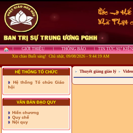
GIỚI THIỆU
THÔNG BÁO
TIN TỨC SỰ KIỆN
Xin chào Buổi sáng! Chủ nhật, 09/08/2026 - 9:44:19 AM
Thuyết giảng giáo lý
Video
HỆ THỐNG TỔ CHỨC
Hệ thống Tổ chức Giáo
hội
VĂN BẢN ĐẠO QUY
- Những tấm lòng thiện
Hiến chương
nguyện vùng biên
Quy chế
Nội quy
- BAN TRỊ SỰ XÃ ĐẠI
PHƯỚC TỈNH ĐỒNG NAI
TIẾP SỨC ĐẾN TRƯỜNG