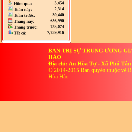
3,454
Hôm qua:
2,314
Tuần này:
30,440
Tuần trước:
656,990
Tháng này:
753,074
Tháng trước:
7,739,916
Tất cả:
BAN TRỊ SỰ TRUNG ƯƠNG GI
HẢO
Địa chỉ: An Hòa Tự - Xã Phú Tân
© 2014-2015 Bản quyền thuộc về B
Hòa Hảo