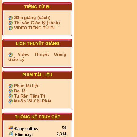
TIẾNG TỪ BI
Sấm giảng (sách)
Thi văn Giáo lý (sách)
VIDEO TIẾNG TỪ BI
LỊCH THUYẾT GIẢNG
Video Thuyết Giảng
Giáo Lý
PHIM TÀI LIỆU
Phim tài liệu
Đại lễ
Tu Rèn Tâm Trí
Muốn Về Cõi Phật
THỐNG KÊ TRUY CẬP
59
Đang online:
2,314
Hôm nay: