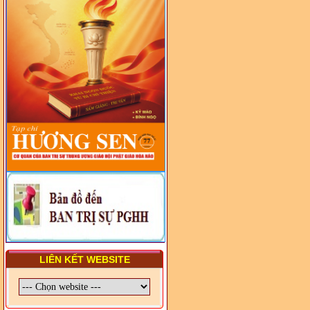
- LỚP TẬP HUẤN LỊCH SỬ,
PHÁP LUẬT VIỆT NAM VÀ
HIẾN CHƯƠNG GIÁO HỘI
PGHH NHIỆM KỲ VI (2024-
2029) CHO TRỊ SỰ VIÊN
TRUNG ƯƠNG, BAN ĐẠI
DIỆN TỈNH VÀ GIÁO LÝ
VIÊN - CHUYÊN ĐỀ: NHỮNG
VẤN ĐỀ CHUNG VỀ PHÁP
LUẬT VÀ HỆ THỐNG PHÁP
LUẬT VIỆT NAM
- LỚP TẬP HUẤN LỊCH SỬ,
PHÁP LUẬT VIỆT NAM VÀ
HIẾN CHƯƠNG GIÁO HỘI
PGHH NHIỆM KỲ VI (2024-
2029) CHO TRỊ SỰ VIÊN
TRUNG ƯƠNG, BAN ĐẠI
DIỆN TỈNH VÀ GIÁO LÝ
VIÊN - CHUYÊN ĐỀ: SỰ RA
ĐỜI, BẢN CHẤT, CHỨC
NĂNG VÀ HÌNH THỨC CỦA
NƯỚC CHXHCN VIỆT NAM
LIÊN KẾT WEBSITE