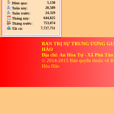
5,130
Hôm qua:
20,589
Tuần này:
24,329
Tuần trước:
644,825
Tháng này:
753,074
Tháng trước:
7,727,751
Tất cả:
BAN TRỊ SỰ TRUNG ƯƠNG GI
HẢO
Địa chỉ: An Hòa Tự - Xã Phú Tân
© 2014-2015 Bản quyền thuộc về B
Hòa Hảo