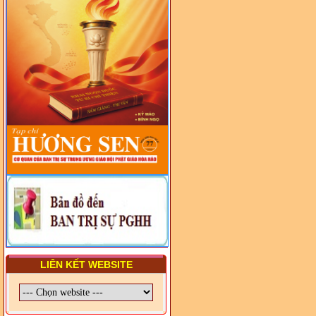
- LỚP TẬP HUẤN LỊCH SỬ,
PHÁP LUẬT VIỆT NAM VÀ
HIẾN CHƯƠNG GIÁO HỘI
PGHH NHIỆM KỲ VI (2024-
2029) CHO TRỊ SỰ VIÊN
TRUNG ƯƠNG, BAN ĐẠI
DIỆN TỈNH VÀ GIÁO LÝ
VIÊN - CHUYÊN ĐỀ: NHỮNG
VẤN ĐỀ CHUNG VỀ PHÁP
LUẬT VÀ HỆ THỐNG PHÁP
LUẬT VIỆT NAM
- LỚP TẬP HUẤN LỊCH SỬ,
PHÁP LUẬT VIỆT NAM VÀ
HIẾN CHƯƠNG GIÁO HỘI
PGHH NHIỆM KỲ VI (2024-
2029) CHO TRỊ SỰ VIÊN
TRUNG ƯƠNG, BAN ĐẠI
DIỆN TỈNH VÀ GIÁO LÝ
VIÊN - CHUYÊN ĐỀ: SỰ RA
ĐỜI, BẢN CHẤT, CHỨC
NĂNG VÀ HÌNH THỨC CỦA
NƯỚC CHXHCN VIỆT NAM
LIÊN KẾT WEBSITE