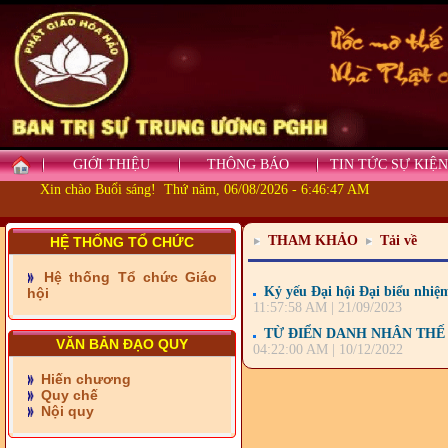
GIỚI THIỆU
THÔNG BÁO
TIN TỨC SỰ KIỆN
Xin chào Buổi sáng! Thứ năm, 06/08/2026 - 6:46:47 AM
THAM KHẢO
Tải về
HỆ THỐNG TỔ CHỨC
Hệ thống Tổ chức Giáo
Kỷ yếu Đại hội Đại biểu nhiệ
hội
11:57:58 AM | 21/09/2023
TỪ ĐIỂN DANH NHÂN THẾ 
VĂN BẢN ĐẠO QUY
04:22:00 AM | 10/12/2022
- Những tấm lòng thiện
Hiến chương
nguyện vùng biên
Quy chế
Nội quy
- BAN TRỊ SỰ XÃ ĐẠI
PHƯỚC TỈNH ĐỒNG NAI
TIẾP SỨC ĐẾN TRƯỜNG