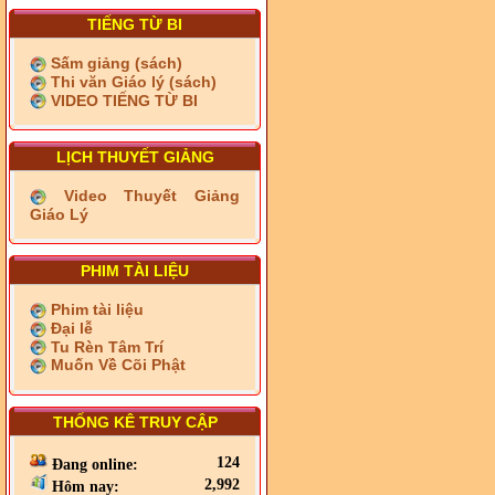
TIẾNG TỪ BI
Sấm giảng (sách)
Thi văn Giáo lý (sách)
VIDEO TIẾNG TỪ BI
LỊCH THUYẾT GIẢNG
Video Thuyết Giảng
Giáo Lý
PHIM TÀI LIỆU
Phim tài liệu
Đại lễ
Tu Rèn Tâm Trí
Muốn Về Cõi Phật
THỐNG KÊ TRUY CẬP
124
Đang online:
2,992
Hôm nay: