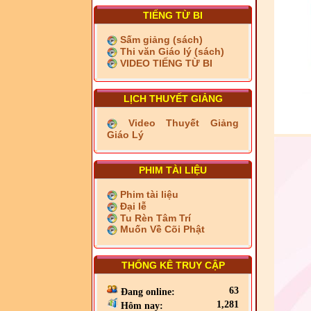
TIẾNG TỪ BI
Sấm giảng (sách)
Thi văn Giáo lý (sách)
VIDEO TIẾNG TỪ BI
LỊCH THUYẾT GIẢNG
Video Thuyết Giảng
Giáo Lý
PHIM TÀI LIỆU
Phim tài liệu
Đại lễ
Tu Rèn Tâm Trí
Muốn Về Cõi Phật
THỐNG KÊ TRUY CẬP
63
Đang online:
1,281
Hôm nay: