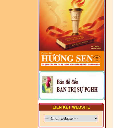
- LỚP TẬP HUẤN LỊCH SỬ,
PHÁP LUẬT VIỆT NAM VÀ
HIẾN CHƯƠNG GIÁO HỘI
PGHH NHIỆM KỲ VI (2024-
2029) CHO TRỊ SỰ VIÊN
TRUNG ƯƠNG, BAN ĐẠI
DIỆN TỈNH VÀ GIÁO LÝ
VIÊN - CHUYÊN ĐỀ: SỰ RA
ĐỜI, BẢN CHẤT, CHỨC
NĂNG VÀ HÌNH THỨC CỦA
NƯỚC CHXHCN VIỆT NAM
LIÊN KẾT WEBSITE