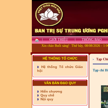
GIỚI THIỆU
THÔNG BÁO
- Những tấm lòng thiện
Xin chào Buổi sáng! Thứ bảy, 08/08/2026 - 1:
nguyện vùng biên
- BAN TRỊ SỰ XÃ ĐẠI
HỆ THỐNG TỔ CHỨC
Tạp Ch
PHƯỚC TỈNH ĐỒNG NAI
TIẾP SỨC ĐẾN TRƯỜNG
Hệ thống Tổ chức Giáo
Tạp chí H
hội
- Xã Châu Phú khánh
thành cầu Kênh 7 - Nam
VĂN BẢN ĐẠO QUY
kênh Quốc Gia
- Xã Phú Lâm bàn giao 9
Hiến chương
căn nhà Đại đoàn kết
Quy chế
Nội quy
- KHỞI CÔNG XÂY CẦU