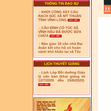
RẠCH SÚC XÃ MỸ THUẬN
THÔNG TIN ĐẠO SỰ
TỈNH VĨNH LONG
- CẦU ĐÌNH CỎ TÚC XÃ
VĨNH HẬU ĐÃ ĐƯỢC SỬA
CHỮA
- Bàn giao 10 căn nhà Đại
đoàn kết cho hộ có hoàn
cảnh khó khăn tại xã Tây
Yên
- LỄ RA QUÂN DẬM VÁ,
SỬA CHỮA LỘ GIAO
THÔNG NÔNG THÔN (XÃ
PHÚ THỌ)
LỊCH THUYẾT GIẢNG
- LỚP TẬP HUẤN LỊCH SỬ,
- Lịch Lớp Bồi dưỡng Giáo
PHÁP LUẬT VIỆT NAM VÀ
lý căn bản (khai giảng từ
HIẾN CHƯƠNG GIÁO HỘI
12/7/2020 đến 15/8/2020)
PGHH NHIỆM KỲ VI (2024-
2029) CHO TRỊ SỰ VIÊN
TRUNG ƯƠNG, BAN ĐẠI
DIỆN TỈNH VÀ GIÁO LÝ
VIÊN - CHUYÊN ĐỀ: NHỮNG
VẤN ĐỀ CHUNG VỀ PHÁP
LUẬT VÀ HỆ THỐNG PHÁP
LUẬT VIỆT NAM