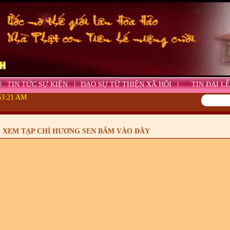
TIN TỨC SỰ KIỆN
ĐẠO SỰ TỪ THIỆN XÃ HỘI
TIN ĐẠI LỄ
:53:21 AM
XEM TẠP CHÍ HƯƠNG SEN BẤM VÀO ĐÂY