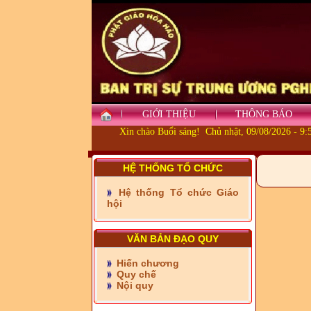
GIỚI THIỆU
THÔNG BÁO
Xin chào Buổi sáng! Chủ nhật, 09/08/2026 - 9
HỆ THỐNG TỔ CHỨC
- Những tấm lòng thiện
nguyện vùng biên
Hệ thống Tổ chức Giáo
hội
- BAN TRỊ SỰ XÃ ĐẠI
PHƯỚC TỈNH ĐỒNG NAI
TIẾP SỨC ĐẾN TRƯỜNG
VĂN BẢN ĐẠO QUY
Hiến chương
- Xã Châu Phú khánh
Quy chế
thành cầu Kênh 7 - Nam
Nội quy
kênh Quốc Gia