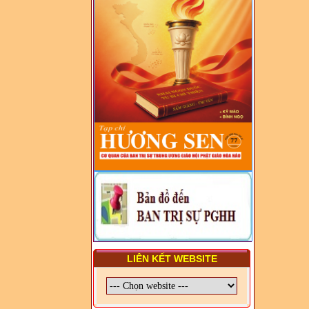
DIỆN TỈNH VÀ GIÁO LÝ
VIÊN - CHUYÊN ĐỀ: NHỮNG
VẤN ĐỀ CHUNG VỀ PHÁP
LUẬT VÀ HỆ THỐNG PHÁP
LUẬT VIỆT NAM
- LỚP TẬP HUẤN LỊCH SỬ,
PHÁP LUẬT VIỆT NAM VÀ
HIẾN CHƯƠNG GIÁO HỘI
PGHH NHIỆM KỲ VI (2024-
2029) CHO TRỊ SỰ VIÊN
TRUNG ƯƠNG, BAN ĐẠI
DIỆN TỈNH VÀ GIÁO LÝ
VIÊN - CHUYÊN ĐỀ: SỰ RA
ĐỜI, BẢN CHẤT, CHỨC
NĂNG VÀ HÌNH THỨC CỦA
NƯỚC CHXHCN VIỆT NAM
LIÊN KẾT WEBSITE