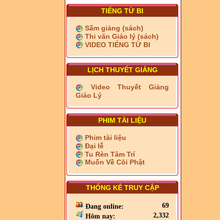
TIẾNG TỪ BI
Sấm giảng (sách)
Thi văn Giáo lý (sách)
VIDEO TIẾNG TỪ BI
LỊCH THUYẾT GIẢNG
Video Thuyết Giảng
Giáo Lý
PHIM TÀI LIỆU
Phim tài liệu
Đại lễ
Tu Rèn Tâm Trí
Muốn Về Cõi Phật
THỐNG KÊ TRUY CẬP
69
Đang online:
2,332
Hôm nay: