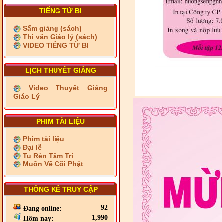
TIẾNG TỪ BI
Sấm giảng (sách)
Thi văn Giáo lý (sách)
VIDEO TIẾNG TỪ BI
LỊCH THUYẾT GIẢNG
Video Thuyết Giảng
Giáo Lý
PHIM TÀI LIỆU
Phim tài liệu
Đại lễ
Tu Rèn Tâm Trí
Muốn Về Cõi Phật
THỐNG KÊ TRUY CẬP
92
Đang online:
1,990
Hôm nay: