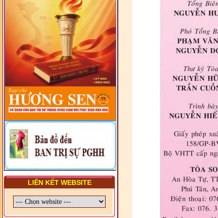
HIẾN CHƯƠNG GIÁO HỘI
PGHH NHIỆM KỲ VI (2024-
2029) CHO TRỊ SỰ VIÊN
TRUNG ƯƠNG, BAN ĐẠI
DIỆN TỈNH VÀ GIÁO LÝ
VIÊN - CHUYÊN ĐỀ: SỰ RA
ĐỜI, BẢN CHẤT, CHỨC
NĂNG VÀ HÌNH THỨC CỦA
NƯỚC CHXHCN VIỆT NAM
LIÊN KẾT WEBSITE