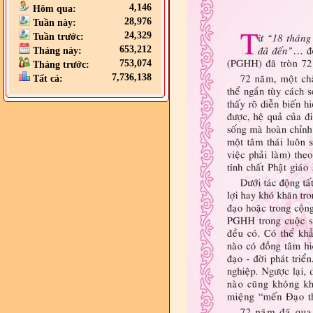
4,146
Hôm qua:
28,976
Tuần này:
24,329
Tuần trước:
653,212
Tháng này:
753,074
Tháng trước:
7,736,138
Tất cả: