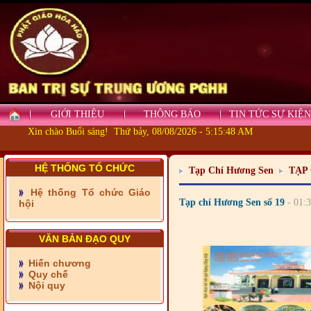
- Những tấm lòng thiện
nguyện vùng biên
GIỚI THIỆU
THÔNG BÁO
TIN TỨC SỰ KIỆN
- BAN TRỊ SỰ XÃ ĐẠI
Xin chào Buổi sáng! Thứ bảy, 08/08/2026 - 5:15:49 AM
PHƯỚC TỈNH ĐỒNG NAI
TIẾP SỨC ĐẾN TRƯỜNG
HỆ THỐNG TỔ CHỨC
Tạp Chí Hương Sen
TẠP
- Xã Châu Phú khánh
Hệ thống Tổ chức Giáo
thành cầu Kênh 7 - Nam
Tạp chí Hương Sen số 19
- 01:
hội
kênh Quốc Gia
- Xã Phú Lâm bàn giao 9
VĂN BẢN ĐẠO QUY
căn nhà Đại đoàn kết
Hiến chương
Quy chế
- KHỞI CÔNG XÂY CẦU
Nội quy
RẠCH SÚC XÃ MỸ THUẬN
TỈNH VĨNH LONG