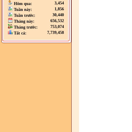
3,454
Hôm qua:
1,856
Tuần này:
30,440
Tuần trước:
656,532
Tháng này:
753,074
Tháng trước:
7,739,458
Tất cả: