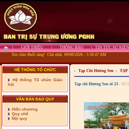
- Những tấm lòng thiện
nguyện vùng biên
GIỚI THIỆU
THÔNG BÁO
TIN TỨC SỰ KIỆN
- BAN TRỊ SỰ XÃ ĐẠI
Xin chào Buổi sáng! Chủ nhật, 09/08/2026 - 5:58:49 AM
PHƯỚC TỈNH ĐỒNG NAI
TIẾP SỨC ĐẾN TRƯỜNG
HỆ THỐNG TỔ CHỨC
Tạp Chí Hương Sen
TẠP
- Xã Châu Phú khánh
thành cầu Kênh 7 - Nam
Hệ thống Tổ chức Giáo
kênh Quốc Gia
Tạp chí Hương Sen số 23
- 03:
hội
- Xã Phú Lâm bàn giao 9
căn nhà Đại đoàn kết
VĂN BẢN ĐẠO QUY
Hiến chương
- KHỞI CÔNG XÂY CẦU
Quy chế
RẠCH SÚC XÃ MỸ THUẬN
Nội quy
TỈNH VĨNH LONG
- CẦU ĐÌNH CỎ TÚC XÃ