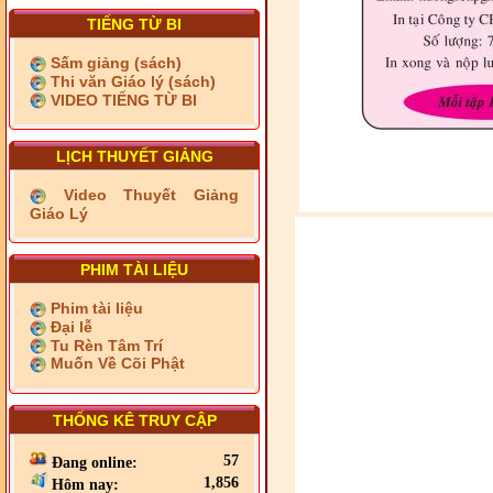
TIẾNG TỪ BI
Sấm giảng (sách)
Thi văn Giáo lý (sách)
VIDEO TIẾNG TỪ BI
LỊCH THUYẾT GIẢNG
Video Thuyết Giảng
Giáo Lý
PHIM TÀI LIỆU
Phim tài liệu
Đại lễ
Tu Rèn Tâm Trí
Muốn Về Cõi Phật
THỐNG KÊ TRUY CẬP
57
Đang online:
1,856
Hôm nay: