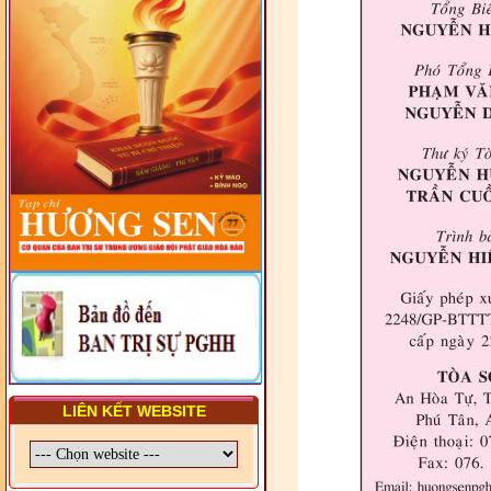
PGHH NHIỆM KỲ VI (2024-
2029) CHO TRỊ SỰ VIÊN
TRUNG ƯƠNG, BAN ĐẠI
DIỆN TỈNH VÀ GIÁO LÝ
VIÊN - CHUYÊN ĐỀ: SỰ RA
ĐỜI, BẢN CHẤT, CHỨC
NĂNG VÀ HÌNH THỨC CỦA
NƯỚC CHXHCN VIỆT NAM
LIÊN KẾT WEBSITE