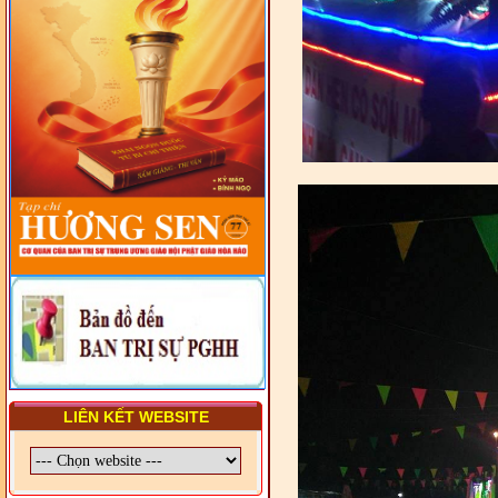
LUẬT VÀ HỆ THỐNG PHÁP
LUẬT VIỆT NAM
- LỚP TẬP HUẤN LỊCH SỬ,
PHÁP LUẬT VIỆT NAM VÀ
HIẾN CHƯƠNG GIÁO HỘI
PGHH NHIỆM KỲ VI (2024-
2029) CHO TRỊ SỰ VIÊN
TRUNG ƯƠNG, BAN ĐẠI
DIỆN TỈNH VÀ GIÁO LÝ
VIÊN - CHUYÊN ĐỀ: SỰ RA
ĐỜI, BẢN CHẤT, CHỨC
NĂNG VÀ HÌNH THỨC CỦA
NƯỚC CHXHCN VIỆT NAM
LIÊN KẾT WEBSITE