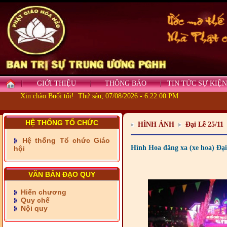
GIỚI THIỆU
THÔNG BÁO
TIN TỨC SỰ KIỆN
Xin chào Buổi tối! Thứ sáu, 07/08/2026 - 6:22:02 PM
- Những tấm lòng thiện
nguyện vùng biên
HỆ THỐNG TỔ CHỨC
HÌNH ẢNH
Đại Lễ 25/11
- BAN TRỊ SỰ XÃ ĐẠI
Hệ thống Tổ chức Giáo
PHƯỚC TỈNH ĐỒNG NAI
Hình Hoa đăng xa (xe hoa) Đại
hội
TIẾP SỨC ĐẾN TRƯỜNG
VĂN BẢN ĐẠO QUY
- Xã Châu Phú khánh
thành cầu Kênh 7 - Nam
kênh Quốc Gia
Hiến chương
Quy chế
- Xã Phú Lâm bàn giao 9
Nội quy
căn nhà Đại đoàn kết