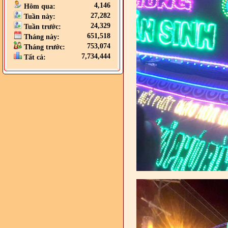
4,146
Hôm qua:
27,282
Tuần này:
24,329
Tuần trước:
651,518
Tháng này:
753,074
Tháng trước:
7,734,444
Tất cả: