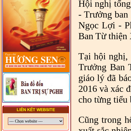
LUẬT VIỆT NAM
Hội nghị tổng
- LỚP TẬP HUẤN LỊCH SỬ,
- Trưởng ban
PHÁP LUẬT VIỆT NAM VÀ
HIẾN CHƯƠNG GIÁO HỘI
Ngọc Lợi - P
PGHH NHIỆM KỲ VI (2024-
2029) CHO TRỊ SỰ VIÊN
TRUNG ƯƠNG, BAN ĐẠI
Ban Từ thiện 
DIỆN TỈNH VÀ GIÁO LÝ
VIÊN - CHUYÊN ĐỀ: SỰ RA
ĐỜI, BẢN CHẤT, CHỨC
NĂNG VÀ HÌNH THỨC CỦA
Tại hội nghị
NƯỚC CHXHCN VIỆT NAM
Trưởng Ban 
giáo lý đã bá
2016 và xác đ
cho từng tiểu 
LIÊN KẾT WEBSITE
Cũng trong hộ
xuất sắc nhiệ