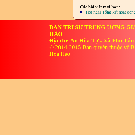
Các bài viết mới hơn:
Hội nghị Tổng kết hoạt độn
BAN TRỊ SỰ TRUNG ƯƠNG GI
HẢO
Địa chỉ: An Hòa Tự - Xã Phú Tân
© 2014-2015 Bản quyền thuộc về B
Hòa Hảo