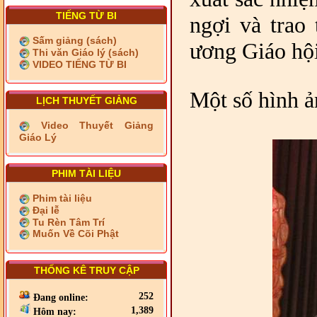
TIẾNG TỪ BI
ngợi và trao
Sấm giảng (sách)
ương Giáo h
Thi văn Giáo lý (sách)
VIDEO TIẾNG TỪ BI
Một số hình ả
LỊCH THUYẾT GIẢNG
Video Thuyết Giảng
Giáo Lý
PHIM TÀI LIỆU
Phim tài liệu
Đại lễ
Tu Rèn Tâm Trí
Muốn Về Cõi Phật
THỐNG KÊ TRUY CẬP
252
Đang online:
1,389
Hôm nay: