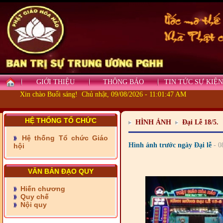
GIỚI THIỆU
THÔNG BÁO
TIN TỨC SỰ KIỆN
Xin chào Buổi sáng! Chủ nhật, 09/08/2026 - 11:01:49 AM
- Những tấm lòng thiện
HỆ THỐNG TỔ CHỨC
nguyện vùng biên
HÌNH ẢNH
Đại Lễ 18/5.
- BAN TRỊ SỰ XÃ ĐẠI
Hệ thống Tổ chức Giáo
PHƯỚC TỈNH ĐỒNG NAI
Hình ảnh trước ngày Đại lễ
- 0
hội
TIẾP SỨC ĐẾN TRƯỜNG
VĂN BẢN ĐẠO QUY
- Xã Châu Phú khánh
thành cầu Kênh 7 - Nam
Hiến chương
kênh Quốc Gia
Quy chế
Nội quy
- Xã Phú Lâm bàn giao 9
căn nhà Đại đoàn kết