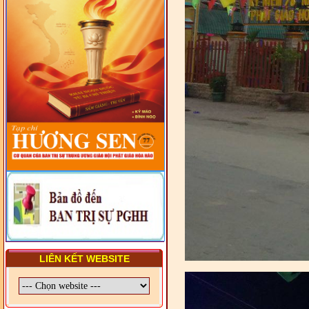
VẤN ĐỀ CHUNG VỀ PHÁP
LUẬT VÀ HỆ THỐNG PHÁP
LUẬT VIỆT NAM
- LỚP TẬP HUẤN LỊCH SỬ,
PHÁP LUẬT VIỆT NAM VÀ
HIẾN CHƯƠNG GIÁO HỘI
PGHH NHIỆM KỲ VI (2024-
2029) CHO TRỊ SỰ VIÊN
TRUNG ƯƠNG, BAN ĐẠI
DIỆN TỈNH VÀ GIÁO LÝ
VIÊN - CHUYÊN ĐỀ: SỰ RA
ĐỜI, BẢN CHẤT, CHỨC
NĂNG VÀ HÌNH THỨC CỦA
NƯỚC CHXHCN VIỆT NAM
LIÊN KẾT WEBSITE