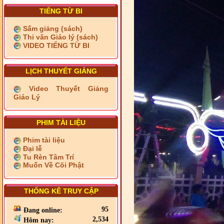
TIẾNG TỪ BI
Sấm giảng (sách)
Thi văn Giáo lý (sách)
VIDEO TIẾNG TỪ BI
LỊCH THUYẾT GIẢNG
Video Thuyết Giảng
Giáo Lý
PHIM TÀI LIỆU
Phim tài liệu
Đại lễ
Tu Rèn Tâm Trí
Muốn Về Cõi Phật
THỐNG KÊ TRUY CẬP
95
Đang online:
2,534
Hôm nay: