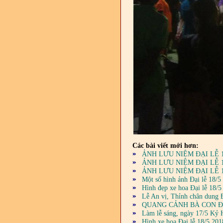
Các bài viết mới hơn:
ẢNH LƯU NIỆM ĐẠI LỄ 1
ẢNH LƯU NIỆM ĐẠI LỄ 1
ẢNH LƯU NIỆM ĐẠI LỄ 1
Một số hình ảnh Đại lễ 18/
Hình đẹp xe hoa Đại lễ 18/
Lễ An vị, Thỉnh chân dung
QUANG CẢNH BÀ CON ĐI 
Làm lễ sáng, ngày 17/5 Kỷ 
Hình xe hoa Đại lễ 18/5 20