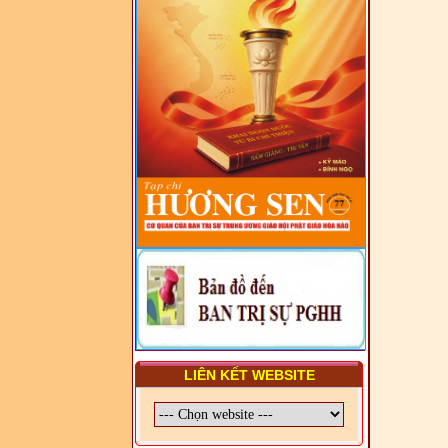
LUẬT VÀ HỆ THỐNG PHÁP
LUẬT VIỆT NAM
- LỚP TẬP HUẤN LỊCH SỬ,
PHÁP LUẬT VIỆT NAM VÀ
HIẾN CHƯƠNG GIÁO HỘI
PGHH NHIỆM KỲ VI (2024-
2029) CHO TRỊ SỰ VIÊN
TRUNG ƯƠNG, BAN ĐẠI
DIỆN TỈNH VÀ GIÁO LÝ
VIÊN - CHUYÊN ĐỀ: SỰ RA
ĐỜI, BẢN CHẤT, CHỨC
NĂNG VÀ HÌNH THỨC CỦA
NƯỚC CHXHCN VIỆT NAM
LIÊN KẾT WEBSITE