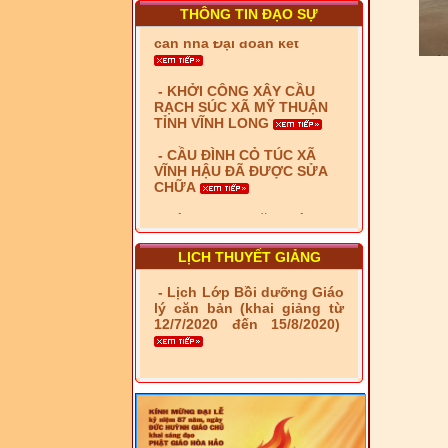
THÔNG TIN ĐẠO SỰ
- KHỞI CÔNG XÂY CẦU
RẠCH SÚC XÃ MỸ THUẬN
TỈNH VĨNH LONG
- CẦU ĐÌNH CỎ TÚC XÃ
VĨNH HẬU ĐÃ ĐƯỢC SỬA
CHỮA
- Bàn giao 10 căn nhà Đại
đoàn kết cho hộ có hoàn
cảnh khó khăn tại xã Tây
Yên
- LỄ RA QUÂN DẬM VÁ,
SỬA CHỮA LỘ GIAO
LỊCH THUYẾT GIẢNG
THÔNG NÔNG THÔN (XÃ
PHÚ THỌ)
- Lịch Lớp Bồi dưỡng Giáo
lý căn bản (khai giảng từ
- LỚP TẬP HUẤN LỊCH SỬ,
12/7/2020 đến 15/8/2020)
PHÁP LUẬT VIỆT NAM VÀ
HIẾN CHƯƠNG GIÁO HỘI
PGHH NHIỆM KỲ VI (2024-
2029) CHO TRỊ SỰ VIÊN
TRUNG ƯƠNG, BAN ĐẠI
DIỆN TỈNH VÀ GIÁO LÝ
VIÊN - CHUYÊN ĐỀ: NHỮNG
VẤN ĐỀ CHUNG VỀ PHÁP