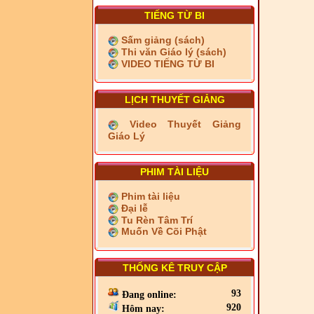
TIẾNG TỪ BI
Sấm giảng (sách)
Thi văn Giáo lý (sách)
VIDEO TIẾNG TỪ BI
LỊCH THUYẾT GIẢNG
Video Thuyết Giảng
Giáo Lý
PHIM TÀI LIỆU
Phim tài liệu
Đại lễ
Tu Rèn Tâm Trí
Muốn Về Cõi Phật
THỐNG KÊ TRUY CẬP
93
Đang online:
920
Hôm nay: