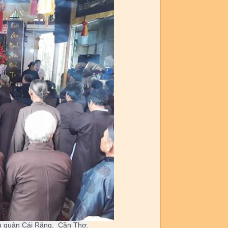
 quận Cái Răng,  Cần Thơ.