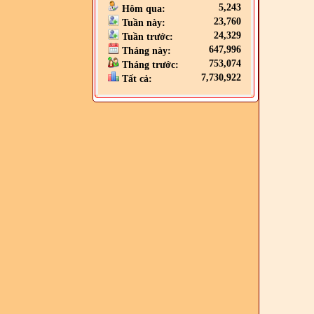
5,243
Hôm qua:
23,760
Tuần này:
24,329
Tuần trước:
647,996
Tháng này:
753,074
Tháng trước:
7,730,922
Tất cả: