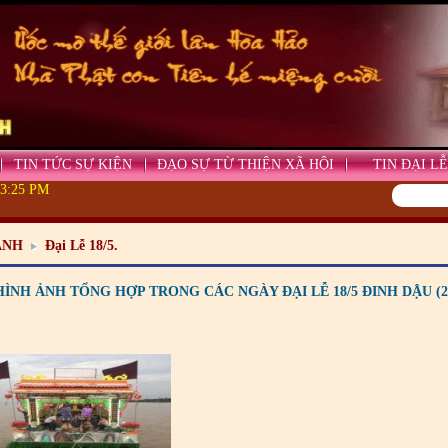
TIN TỨC SỰ KIỆN
ĐẠO SỰ TỪ THIỆN XÃ HỘI
TIN ĐẠI LỄ
03:27 PM
ẢNH
Đại Lễ 18/5.
ÌNH ẢNH TỔNG HỢP TRONG CÁC NGÀY ĐẠI LỄ 18/5 ĐINH DẬU (20