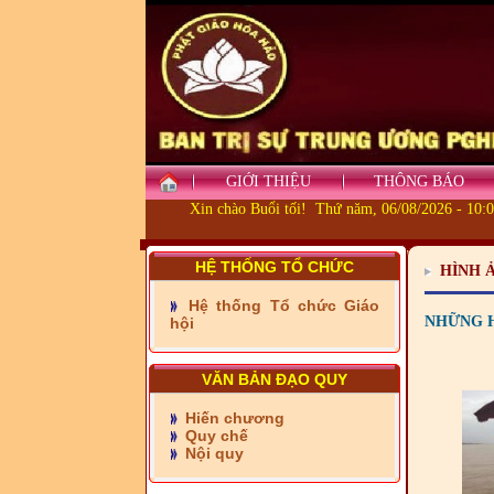
GIỚI THIỆU
THÔNG BÁO
Xin chào Buổi tối! Thứ năm, 06/08/2026 - 10:
- Những tấm lòng thiện
nguyện vùng biên
HỆ THỐNG TỔ CHỨC
HÌNH 
- BAN TRỊ SỰ XÃ ĐẠI
Hệ thống Tổ chức Giáo
PHƯỚC TỈNH ĐỒNG NAI
NHỮNG H
hội
TIẾP SỨC ĐẾN TRƯỜNG
- Xã Châu Phú khánh
VĂN BẢN ĐẠO QUY
thành cầu Kênh 7 - Nam
kênh Quốc Gia
Hiến chương
Quy chế
- Xã Phú Lâm bàn giao 9
Nội quy
căn nhà Đại đoàn kết