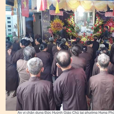
An vị chân dung Đức Huỳnh Giáo Chủ tại phường Hưng Phú