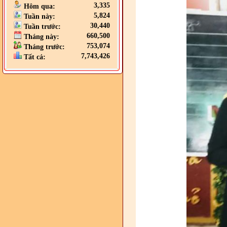
3,335
Hôm qua:
5,824
Tuần này:
30,440
Tuần trước:
660,500
Tháng này:
753,074
Tháng trước:
7,743,426
Tất cả: