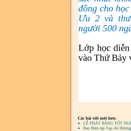
đồng cho học 
Ưu 2 và thư
người
500 ng
Lớp học diễn 
vào Thứ Bảy v
Các bài viết mới hơn:
LỄ PHÁT BẰNG TỐT NGH
Ban Biên tập Tạp chí Hương