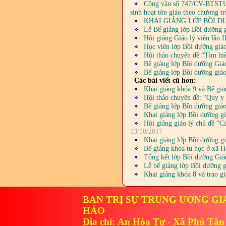
Công văn số 747/CV-BTSTƯ n
sinh hoạt tôn giáo theo chương t
KHAI GIẢNG LỚP BỒI D
Lễ Bế giảng lớp Bồi dưỡn
Hội giảng Giáo lý viên lần 
Học viên lớp Bồi dưỡng gia
Hội thảo chuyên đề “Tìm hiể
Bế giảng lớp Bồi dưỡng Gi
Bế giảng lớp Bồi dưỡng gi
Các bài viết cũ hơn:
Khai giảng khóa 9 và Bế gi
Hội thảo chuyên đề: “Quy y 
Bế giảng lớp Bồi dưỡng giá
Khai giảng lớp Bồi dưỡng g
Hội giảng giáo lý chủ đề “C
13/10/2017
Khai giảng lớp Bồi dưỡng g
Bế giảng khóa tu học ở xã 
Tổng kết lớp Bồi dưỡng Gi
Lễ bế giảng lớp Bồi dưỡng 
Khai giảng khóa 8 và trao g
BAN TRỊ SỰ TRUNG ƯƠNG GI
HẢO
Địa chỉ: An Hòa Tự - Xã Phú Tân