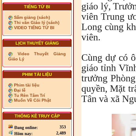
giáo lý, Trưở
TIẾNG TỪ BI
viên Trung ư
Sấm giảng (sách)
Thi văn Giáo lý (sách)
Long cùng kh
VIDEO TIẾNG TỪ BI
viên.
LỊCH THUYẾT GIẢNG
Video Thuyết Giảng
Cùng dự có 
Giáo Lý
giáo tỉnh Vĩ
PHIM TÀI LIỆU
trưởng Phòng
Phim tài liệu
quyền, Mặt tr
Đại lễ
Tu Rèn Tâm Trí
Tân và xã Ng
Muốn Về Cõi Phật
THỐNG KÊ TRUY CẬP
353
Đang online:
2,489
Hôm nay: