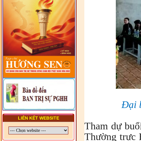
LUẬT VIỆT NAM
- LỚP TẬP HUẤN LỊCH SỬ,
PHÁP LUẬT VIỆT NAM VÀ
HIẾN CHƯƠNG GIÁO HỘI
PGHH NHIỆM KỲ VI (2024-
2029) CHO TRỊ SỰ VIÊN
TRUNG ƯƠNG, BAN ĐẠI
DIỆN TỈNH VÀ GIÁO LÝ
VIÊN - CHUYÊN ĐỀ: SỰ RA
ĐỜI, BẢN CHẤT, CHỨC
NĂNG VÀ HÌNH THỨC CỦA
NƯỚC CHXHCN VIỆT NAM
Đại 
LIÊN KẾT WEBSITE
Tham dự buổi
Thường trực 