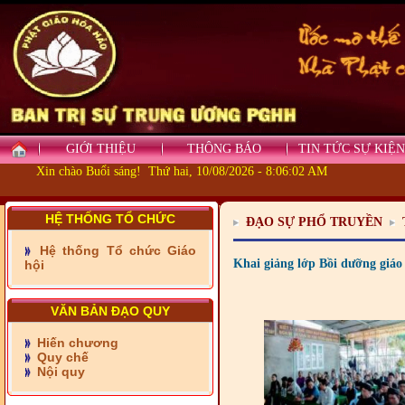
GIỚI THIỆU
THÔNG BÁO
TIN TỨC SỰ KIỆN
Xin chào Buổi sáng! Thứ hai, 10/08/2026 - 8:06:03 AM
- Những tấm lòng thiện
nguyện vùng biên
HỆ THỐNG TỔ CHỨC
ĐẠO SỰ PHỔ TRUYỀN
- BAN TRỊ SỰ XÃ ĐẠI
PHƯỚC TỈNH ĐỒNG NAI
Hệ thống Tổ chức Giáo
TIẾP SỨC ĐẾN TRƯỜNG
Khai giảng lớp Bồi dưỡng giá
hội
- Xã Châu Phú khánh
thành cầu Kênh 7 - Nam
VĂN BẢN ĐẠO QUY
kênh Quốc Gia
Hiến chương
- Xã Phú Lâm bàn giao 9
Quy chế
căn nhà Đại đoàn kết
Nội quy