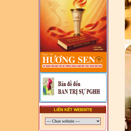
LUẬT VÀ HỆ THỐNG PHÁP
LUẬT VIỆT NAM
- LỚP TẬP HUẤN LỊCH SỬ,
PHÁP LUẬT VIỆT NAM VÀ
HIẾN CHƯƠNG GIÁO HỘI
PGHH NHIỆM KỲ VI (2024-
2029) CHO TRỊ SỰ VIÊN
TRUNG ƯƠNG, BAN ĐẠI
DIỆN TỈNH VÀ GIÁO LÝ
VIÊN - CHUYÊN ĐỀ: SỰ RA
ĐỜI, BẢN CHẤT, CHỨC
NĂNG VÀ HÌNH THỨC CỦA
NƯỚC CHXHCN VIỆT NAM
LIÊN KẾT WEBSITE