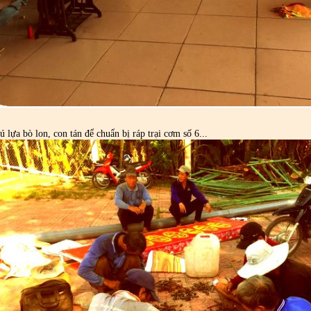
ú lựa bò lon, con tán để chuẩn bị ráp trại cơm số 6...