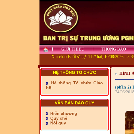
GIỚI THIỆU
THÔNG BÁO
Xin chào Buổi sáng! Thứ hai, 10/08/2026 - 5:
- Những tấm lòng thiện
nguyện vùng biên
HỆ THỐNG TỔ CHỨC
HÌNH 
- BAN TRỊ SỰ XÃ ĐẠI
Hệ thống Tổ chức Giáo
PHƯỚC TỈNH ĐỒNG NAI
(phần 2) 
hội
TIẾP SỨC ĐẾN TRƯỜNG
24/06/201
- Xã Châu Phú khánh
VĂN BẢN ĐẠO QUY
thành cầu Kênh 7 - Nam
kênh Quốc Gia
Hiến chương
Quy chế
- Xã Phú Lâm bàn giao 9
Nội quy
căn nhà Đại đoàn kết