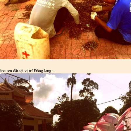
oa sen đặt tại vị trí Đông lang...