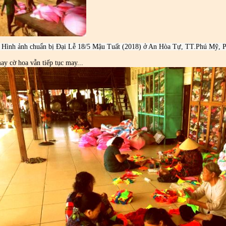
Hình ảnh chuẩn bị Đại Lễ 18/5 Mậu Tuất (2018) ở An Hòa Tự, TT.Phú Mỹ, P
ay cờ hoa vẫn tiếp tục may...