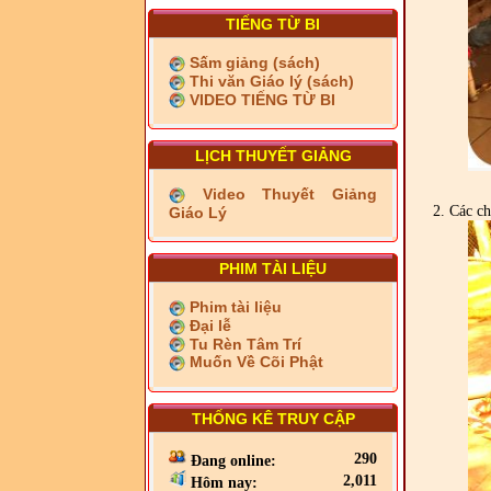
TIẾNG TỪ BI
Sấm giảng (sách)
Thi văn Giáo lý (sách)
VIDEO TIẾNG TỪ BI
LỊCH THUYẾT GIẢNG
Video Thuyết Giảng
2. Các ch
Giáo Lý
PHIM TÀI LIỆU
Phim tài liệu
Đại lễ
Tu Rèn Tâm Trí
Muốn Về Cõi Phật
THỐNG KÊ TRUY CẬP
290
Đang online:
2,011
Hôm nay: