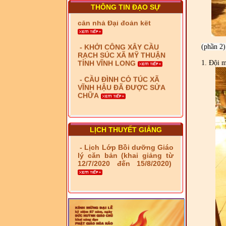
THÔNG TIN ĐẠO SỰ
- KHỞI CÔNG XÂY CẦU
RẠCH SÚC XÃ MỸ THUẬN
TỈNH VĨNH LONG
- CẦU ĐÌNH CỎ TÚC XÃ
(phần 2)
VĨNH HẬU ĐÃ ĐƯỢC SỬA
CHỮA
1. Đội m
- Bàn giao 10 căn nhà Đại
đoàn kết cho hộ có hoàn
cảnh khó khăn tại xã Tây
Yên
- LỄ RA QUÂN DẬM VÁ,
SỬA CHỮA LỘ GIAO
LỊCH THUYẾT GIẢNG
THÔNG NÔNG THÔN (XÃ
PHÚ THỌ)
- Lịch Lớp Bồi dưỡng Giáo
lý căn bản (khai giảng từ
- LỚP TẬP HUẤN LỊCH SỬ,
12/7/2020 đến 15/8/2020)
PHÁP LUẬT VIỆT NAM VÀ
HIẾN CHƯƠNG GIÁO HỘI
PGHH NHIỆM KỲ VI (2024-
2029) CHO TRỊ SỰ VIÊN
TRUNG ƯƠNG, BAN ĐẠI
DIỆN TỈNH VÀ GIÁO LÝ
VIÊN - CHUYÊN ĐỀ: NHỮNG
VẤN ĐỀ CHUNG VỀ PHÁP