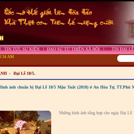
TIN TỨC SỰ KIỆN
ĐẠO SỰ TỪ THIỆN XÃ HỘI
TIN ĐẠI LỄ
33:36 AM
ẢNH
Đại Lễ 18/5.
Hình ảnh chuẩn bị Đại Lễ 18/5 Mậu Tuất (2018) ở An Hòa Tự, TT.Phú 
8
Những hình ảnh tổng hợp cho ngày Đại Lễ 