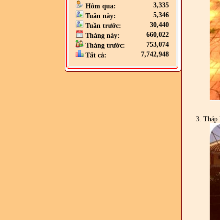
3,335
Hôm qua:
5,346
Tuần này:
30,440
Tuần trước:
660,022
Tháng này:
753,074
Tháng trước:
7,742,948
Tất cả:
3. Tháp h