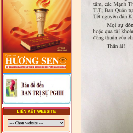
HIẾN CHƯƠNG GIÁO HỘI
PGHH NHIỆM KỲ VI (2024-
2029) CHO TRỊ SỰ VIÊN
TRUNG ƯƠNG, BAN ĐẠI
DIỆN TỈNH VÀ GIÁO LÝ
VIÊN - CHUYÊN ĐỀ: SỰ RA
ĐỜI, BẢN CHẤT, CHỨC
NĂNG VÀ HÌNH THỨC CỦA
NƯỚC CHXHCN VIỆT NAM
LIÊN KẾT WEBSITE