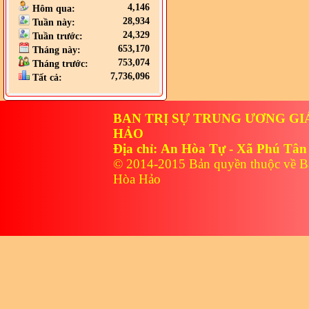
4,146
Hôm qua:
28,934
Tuần này:
24,329
Tuần trước:
653,170
Tháng này:
753,074
Tháng trước:
7,736,096
Tất cả:
BAN TRỊ SỰ TRUNG ƯƠNG GI
HẢO
Địa chỉ: An Hòa Tự - Xã Phú Tân
© 2014-2015 Bản quyền thuộc về B
Hòa Hảo