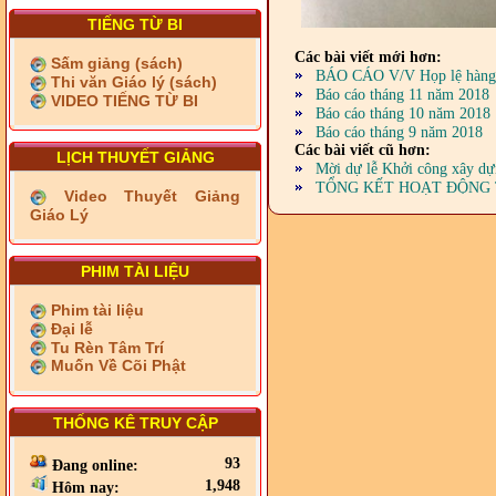
TIẾNG TỪ BI
Các bài viết mới hơn:
Sấm giảng (sách)
BÁO CÁO V/V Họp lệ hàng t
Thi văn Giáo lý (sách)
Báo cáo tháng 11 năm 2018
VIDEO TIẾNG TỪ BI
Báo cáo tháng 10 năm 2018
Báo cáo tháng 9 năm 2018
Các bài viết cũ hơn:
LỊCH THUYẾT GIẢNG
Mời dự lễ Khởi công xây dự
TỔNG KẾT HOẠT ĐỘNG 
Video Thuyết Giảng
Giáo Lý
PHIM TÀI LIỆU
Phim tài liệu
Đại lễ
Tu Rèn Tâm Trí
Muốn Về Cõi Phật
THỐNG KÊ TRUY CẬP
93
Đang online:
1,948
Hôm nay: