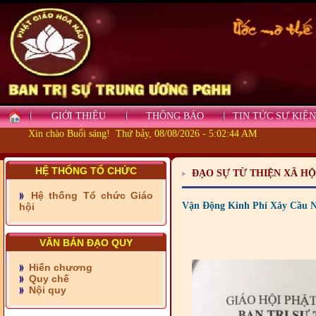
- Những tấm lòng thiện
nguyện vùng biên
GIỚI THIỆU
THÔNG BÁO
TIN TỨC SỰ KIỆN
- BAN TRỊ SỰ XÃ ĐẠI
Xin chào Buổi sáng! Thứ bảy, 08/08/2026 - 5:02:44 AM
PHƯỚC TỈNH ĐỒNG NAI
TIẾP SỨC ĐẾN TRƯỜNG
HỆ THỐNG TỔ CHỨC
ĐẠO SỰ TỪ THIỆN XÃ HỘ
- Xã Châu Phú khánh
thành cầu Kênh 7 - Nam
Hệ thống Tổ chức Giáo
kênh Quốc Gia
Vận Động Kinh Phí Xây Cầu 
hội
- Xã Phú Lâm bàn giao 9
căn nhà Đại đoàn kết
VĂN BẢN ĐẠO QUY
Hiến chương
- KHỞI CÔNG XÂY CẦU
Quy chế
RẠCH SÚC XÃ MỸ THUẬN
Nội quy
TỈNH VĨNH LONG