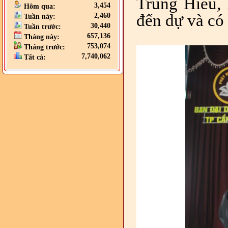
Trung Hiếu,
3,454
Hôm qua:
đến dự và có
2,460
Tuần này:
30,440
Tuần trước:
657,136
Tháng này:
753,074
Tháng trước:
7,740,062
Tất cả: