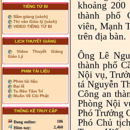
khoảng 200 
TIẾNG TỪ BI
thành phố 
Sấm giảng (sách)
Thi văn Giáo lý (sách)
viên,
Mạnh T
VIDEO TIẾNG TỪ BI
trên địa bàn.
LỊCH THUYẾT GIẢNG
Video Thuyết Giảng
Ông Lê Ngu
Giáo Lý
thành phố C
PHIM TÀI LIỆU
Nội vụ, Trưở
Phim tài liệu
tá Nguyễn T
Đại lễ
Công an thà
Tu Rèn Tâm Trí
Muốn Về Cõi Phật
Phòng Nội v
Phó Trưởng C
THỐNG KÊ TRUY CẬP
Phó Chủ tịc
106
Đang online:
2,460
Hôm nay: