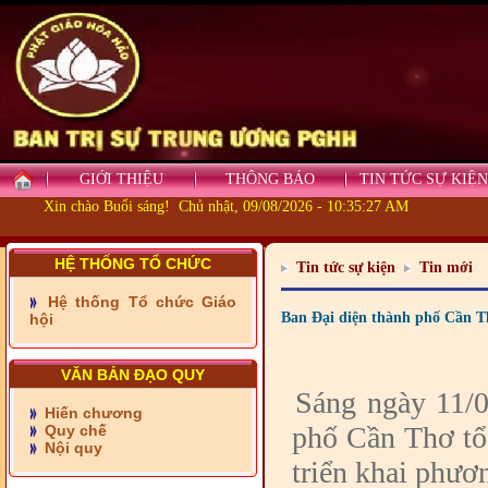
GIỚI THIỆU
THÔNG BÁO
TIN TỨC SỰ KIỆN
- Những tấm lòng thiện
nguyện vùng biên
Xin chào Buổi sáng! Chủ nhật, 09/08/2026 - 10:35:28 AM
- BAN TRỊ SỰ XÃ ĐẠI
PHƯỚC TỈNH ĐỒNG NAI
HỆ THỐNG TỔ CHỨC
Tin tức sự kiện
Tin mới
TIẾP SỨC ĐẾN TRƯỜNG
Hệ thống Tổ chức Giáo
Ban Đại diện thành phố Cần T
hội
- Xã Châu Phú khánh
thành cầu Kênh 7 - Nam
kênh Quốc Gia
VĂN BẢN ĐẠO QUY
- Xã Phú Lâm bàn giao 9
Sáng ngày 11/
căn nhà Đại đoàn kết
Hiến chương
phố Cần Thơ tổ
Quy chế
Nội quy
- KHỞI CÔNG XÂY CẦU
triển khai phư
RẠCH SÚC XÃ MỸ THUẬN