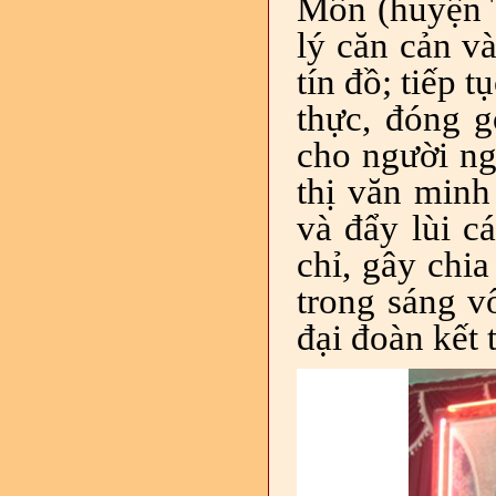
Môn (huyện T
lý căn cản v
tín đồ; tiếp t
thực, đóng 
cho người n
thị văn minh
và đẩy lùi cá
chỉ, gây chia
trong sáng v
đại đoàn kết