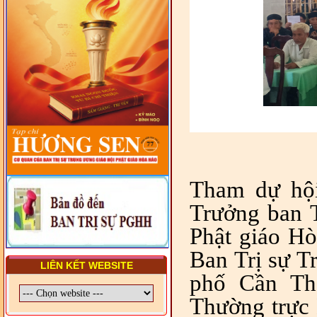
- LỚP TẬP HUẤN LỊCH SỬ,
PHÁP LUẬT VIỆT NAM VÀ
HIẾN CHƯƠNG GIÁO HỘI
PGHH NHIỆM KỲ VI (2024-
2029) CHO TRỊ SỰ VIÊN
TRUNG ƯƠNG, BAN ĐẠI
DIỆN TỈNH VÀ GIÁO LÝ
VIÊN - CHUYÊN ĐỀ: SỰ RA
ĐỜI, BẢN CHẤT, CHỨC
NĂNG VÀ HÌNH THỨC CỦA
NƯỚC CHXHCN VIỆT NAM
Tham dự hộ
Trưởng ban 
Phật giáo H
Ban Trị sự 
LIÊN KẾT WEBSITE
phố Cần Th
Thường trực