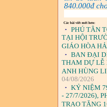
840.000đ cho
Các bài viết mới hơn:
PHÚ TÂN 
TẠI HỘI TRƯ
GIÁO HÒA H
BAN ĐẠI D
THAM DỰ LỄ
ANH HÙNG LIỆ
04/08/2026
KỶ NIỆM 7
- 27/7/2026)
TRAO TẶNG 1