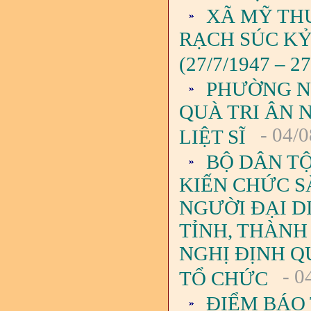
XÃ MỸ TH
RẠCH SÚC KỶ
(27/7/1947 – 27
PHƯỜNG N
QUÀ TRI ÂN 
- 04/0
LIỆT SĨ
BỘ DÂN TỘ
KIẾN CHỨC S
NGƯỜI ĐẠI D
TỈNH, THÀNH
NGHỊ ĐỊNH QU
- 0
TỔ CHỨC
ĐIỂM BÁO 