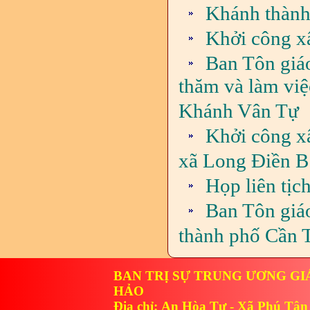
Khánh thành
Khởi công x
Ban Tôn giá
thăm và làm vi
Khánh Vân Tự
Khởi công x
xã Long Điền B
Họp liên tịc
Ban Tôn giá
thành phố Cần 
BAN TRỊ SỰ TRUNG ƯƠNG GI
HẢO
Địa chỉ: An Hòa Tự - Xã Phú Tân