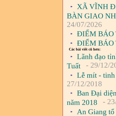
XÃ VĨNH Đ
BÀN GIAO NH
24/07/2026
ĐIỂM BÁO 
ĐIỂM BÁO 
Các bài viết cũ hơn:
Lãnh đạo tỉ
- 29/12/2
Tuất
Lễ mít - tin
27/12/2018
Ban Đại diệ
- 23
năm 2018
An Giang tổ 