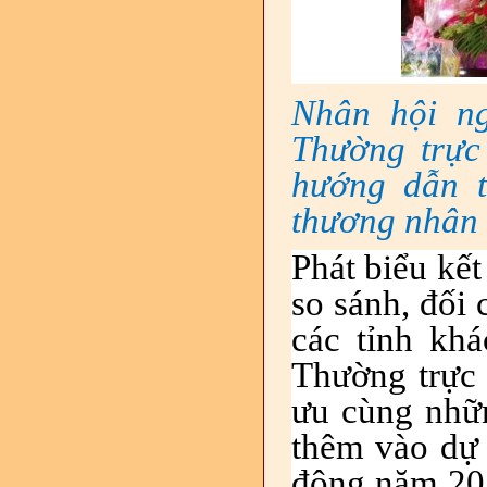
Nhân hội n
Thường trực
hướng dẫn t
thương nhân 
Phát biểu kết
so sánh, đối
các tỉnh kh
Thường trực
ưu cùng nhữ
thêm
vào dự
động năm 201