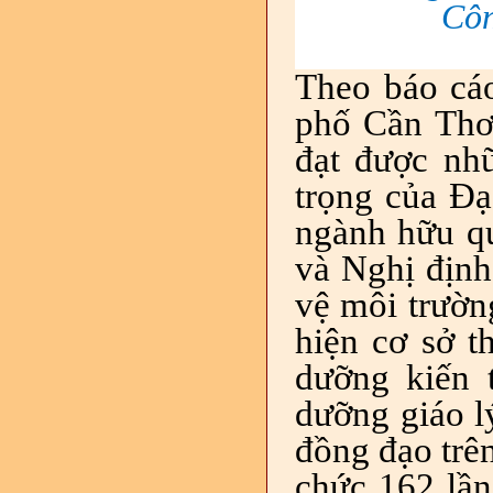
Côn
Theo báo cá
phố Cần Thơ 
đạt được nh
trọng của Đạ
ngành hữu qu
và Nghị định
vệ môi trườn
hiện cơ sở t
dưỡng kiến 
dưỡng giáo l
đồng đạo trên
chức 162 lần