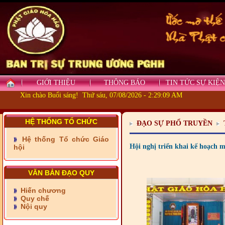
GIỚI THIỆU
THÔNG BÁO
TIN TỨC SỰ KIỆN
Xin chào Buổi sáng! Thứ sáu, 07/08/2026 - 2:29:10 AM
HỆ THỐNG TỔ CHỨC
- Những tấm lòng thiện
ĐẠO SỰ PHỔ TRUYỀN
nguyện vùng biên
Hệ thống Tổ chức Giáo
- BAN TRỊ SỰ XÃ ĐẠI
Hội nghị triển khai kế hoạch
hội
PHƯỚC TỈNH ĐỒNG NAI
TIẾP SỨC ĐẾN TRƯỜNG
VĂN BẢN ĐẠO QUY
- Xã Châu Phú khánh
Hiến chương
thành cầu Kênh 7 - Nam
Quy chế
kênh Quốc Gia
Nội quy
- Xã Phú Lâm bàn giao 9