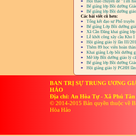
Hội thảo chuyên đề “Tìm hiể
Bế giảng lớp Bồi dưỡng Gi
Bế giảng lớp Bồi dưỡng gi
Các bài viết cũ hơn:
Tổng kết đạo sự Phổ truyền
Bế giảng Lớp Bồi dưỡng gi
Xã Cần Đăng khai giảng lớp
Lễ khởi công xây cầu Kho I
Hội giảng giáo lý lần III/2
Thêm 89 học viên hoàn thàn
Khai giảng Lớp bồi dưỡng 
Mở lớp Bồi dưỡng giáo lý 
Bế giảng lớp Bồi dưỡng Gi
Hội giảng giáo lý PGHH lần
BAN TRỊ SỰ TRUNG ƯƠNG GI
HẢO
Địa chỉ: An Hòa Tự - Xã Phú Tân
© 2014-2015 Bản quyền thuộc về B
Hòa Hảo