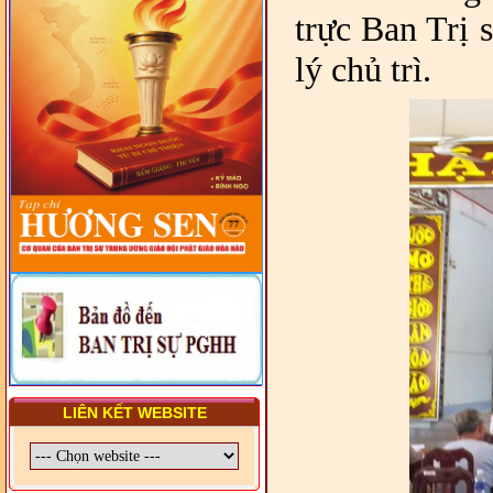
VIÊN - CHUYÊN ĐỀ: NHỮNG
trực Ban Trị 
VẤN ĐỀ CHUNG VỀ PHÁP
LUẬT VÀ HỆ THỐNG PHÁP
LUẬT VIỆT NAM
lý chủ trì.
- LỚP TẬP HUẤN LỊCH SỬ,
PHÁP LUẬT VIỆT NAM VÀ
HIẾN CHƯƠNG GIÁO HỘI
PGHH NHIỆM KỲ VI (2024-
2029) CHO TRỊ SỰ VIÊN
TRUNG ƯƠNG, BAN ĐẠI
DIỆN TỈNH VÀ GIÁO LÝ
VIÊN - CHUYÊN ĐỀ: SỰ RA
ĐỜI, BẢN CHẤT, CHỨC
NĂNG VÀ HÌNH THỨC CỦA
NƯỚC CHXHCN VIỆT NAM
LIÊN KẾT WEBSITE