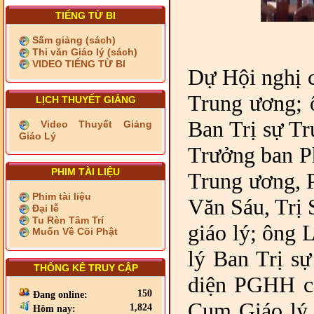
TIẾNG TỪ BI
Sấm giảng (sách)
Thi văn Giáo lý (sách)
VIDEO TIẾNG TỪ BI
Dự Hội nghị 
Trung ương; 
LỊCH THUYẾT GIẢNG
Ban Trị sự T
Video Thuyết Giảng
Giáo Lý
Trưởng ban Ph
PHIM TÀI LIỆU
Trung ương, 
Phim tài liệu
Văn Sáu, Trị 
Đại lễ
Tu Rèn Tâm Trí
giáo lý; ông 
Muốn Về Cõi Phật
lý Ban Trị s
THỐNG KÊ TRUY CẬP
diện PGHH cá
150
Đang online:
Cụm Giáo lý 
1,824
Hôm nay: