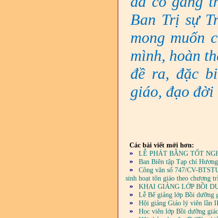
đã cố gắng t
Ban Trị sự T
mong muốn cá
mình, hoàn th
đề ra
, đặc b
giáo, đạo đời
Các bài viết mới hơn:
LỄ PHÁT BẰNG TỐT NGH
Ban Biên tập Tạp chí Hương
Công văn số 747/CV-BTSTƯ n
sinh hoạt tôn giáo theo chương t
KHAI GIẢNG LỚP BỒI D
Lễ Bế giảng lớp Bồi dưỡn
Hội giảng Giáo lý viên lần 
Học viên lớp Bồi dưỡng gia