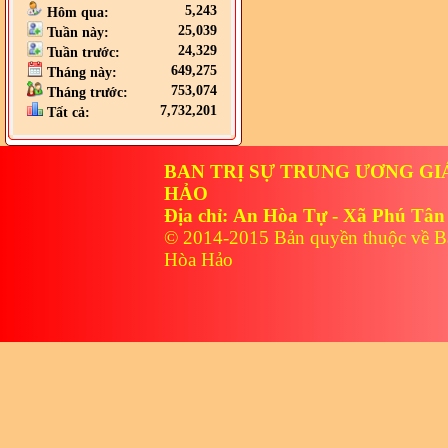
5,243
Hôm qua:
25,039
Tuần này:
24,329
Tuần trước:
649,275
Tháng này:
753,074
Tháng trước:
7,732,201
Tất cả:
BAN TRỊ SỰ TRUNG ƯƠNG GI
HẢO
Địa chỉ: An Hòa Tự - Xã Phú Tân
© 2014-2015 Bản quyền thuộc về B
Hòa Hảo