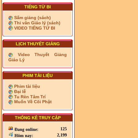
TIẾNG TỪ BI
Sấm giảng (sách)
Thi văn Giáo lý (sách)
VIDEO TIẾNG TỪ BI
LỊCH THUYẾT GIẢNG
Video Thuyết Giảng
Giáo Lý
PHIM TÀI LIỆU
Phim tài liệu
Đại lễ
Tu Rèn Tâm Trí
Muốn Về Cõi Phật
THỐNG KÊ TRUY CẬP
125
Đang online:
2,199
Hôm nay: