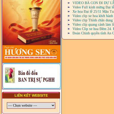
2029) CHO TRỊ SỰ VIÊN
VIDEO BÀ CON ĐI DỰ LỄ 
TRUNG ƯƠNG, BAN ĐẠI
Video Full kính mừng Đại l
DIỆN TỈNH VÀ GIÁO LÝ
Xe hoa Đại lễ 25/11 Mậu Tu
VIÊN - CHUYÊN ĐỀ: NHỮNG
Video clip xe hoa khởi hàn
VẤN ĐỀ CHUNG VỀ PHÁP
Video clip Thỉnh chân dung
LUẬT VÀ HỆ THỐNG PHÁP
Video clip quang cảnh làm 
LUẬT VIỆT NAM
Video Clip xe hoa Đêm 24. 
- LỚP TẬP HUẤN LỊCH SỬ,
Đoàn Chính quyền tỉnh An G
PHÁP LUẬT VIỆT NAM VÀ
HIẾN CHƯƠNG GIÁO HỘI
PGHH NHIỆM KỲ VI (2024-
2029) CHO TRỊ SỰ VIÊN
TRUNG ƯƠNG, BAN ĐẠI
DIỆN TỈNH VÀ GIÁO LÝ
VIÊN - CHUYÊN ĐỀ: SỰ RA
ĐỜI, BẢN CHẤT, CHỨC
NĂNG VÀ HÌNH THỨC CỦA
NƯỚC CHXHCN VIỆT NAM
LIÊN KẾT WEBSITE