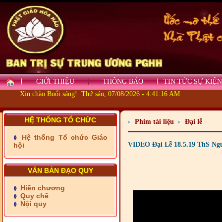
GIỚI THIỆU
THÔNG BÁO
TIN TỨC SỰ KIỆN
Xin chào Buổi sáng! Thứ sáu, 07/08/2026 - 4:41:16 AM
HỆ THỐNG TỔ CHỨC
Phim tài liệu
Đại lễ
Hệ thống Tổ chức Giáo
- Những tấm lòng thiện
VIDEO Đại Lễ 18.5.19 ThS Ng
hội
nguyện vùng biên
- BAN TRỊ SỰ XÃ ĐẠI
VĂN BẢN ĐẠO QUY
PHƯỚC TỈNH ĐỒNG NAI
TIẾP SỨC ĐẾN TRƯỜNG
Hiến chương
Quy chế
Nội quy
- Xã Châu Phú khánh
thành cầu Kênh 7 - Nam