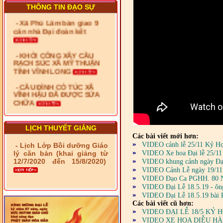
kênh Quốc Gia
THÔNG TIN ĐẠO SỰ
- Xã Phú Lâm bàn giao 9
căn nhà Đại đoàn kết
- KHỞI CÔNG XÂY CẦU
RẠCH SÚC XÃ MỸ THUẬN
TỈNH VĨNH LONG
- CẦU ĐÌNH CỎ TÚC XÃ
VĨNH HẬU ĐÃ ĐƯỢC SỬA
CHỮA
- Bàn giao 10 căn nhà Đại
đoàn kết cho hộ có hoàn
cảnh khó khăn tại xã Tây
LỊCH THUYẾT GIẢNG
Yên
Các bài viết mới hơn:
VIDEO cảnh lễ 25/11 Kỷ H
- Lịch Lớp Bồi dưỡng Giáo
- LỄ RA QUÂN DẬM VÁ,
VIDEO Xe hoa Đại lễ 25/11
lý căn bản (khai giảng từ
SỬA CHỮA LỘ GIAO
12/7/2020 đến 15/8/2020)
VIDEO khung cảnh ngày Đại 
THÔNG NÔNG THÔN (XÃ
VIDEO Cảnh Lễ ngày 19/11 
PHÚ THỌ)
VIDEO Đạo Ca PGHH. 80 N
VIDEO Đại Lễ 18.5.19 - ôn
- LỚP TẬP HUẤN LỊCH SỬ,
VIDEO Đại Lễ 18.5.19 bài 
PHÁP LUẬT VIỆT NAM VÀ
Các bài viết cũ hơn:
HIẾN CHƯƠNG GIÁO HỘI
VIDEO ĐẠI LỄ 18/5 KỶ H
PGHH NHIỆM KỲ VI (2024-
VIDEO XE HOA DIỄU HÀN