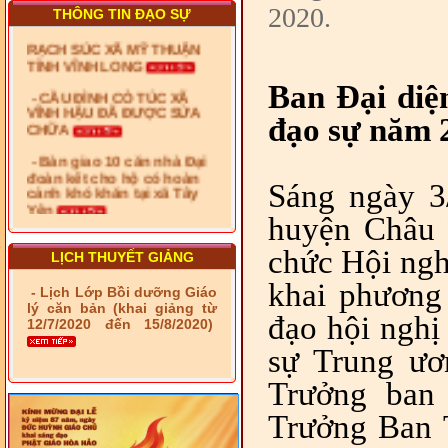
RẠCH SÚC XÃ MỸ THUẬN
2020.
THÔNG TIN ĐẠO SỰ
TỈNH VĨNH LONG
- CẦU ĐÌNH CỎ TÚC XÃ
VĨNH HẬU ĐÃ ĐƯỢC SỬA
Ban Đại diê
CHỮA
đạo sự năm
- Bàn giao 10 căn nhà Đại
đoàn kết cho hộ có hoàn
cảnh khó khăn tại xã Tây
Yên
Sáng ngày 3/
- LỄ RA QUÂN DẬM VÁ,
SỬA CHỮA LỘ GIAO
huyện Châu 
THÔNG NÔNG THÔN (XÃ
PHÚ THỌ)
chức Hội nghi
LỊCH THUYẾT GIẢNG
- LỚP TẬP HUẤN LỊCH SỬ,
khai phương h
- Lịch Lớp Bồi dưỡng Giáo
PHÁP LUẬT VIỆT NAM VÀ
lý căn bản (khai giảng từ
HIẾN CHƯƠNG GIÁO HỘI
đạo hội nghi
12/7/2020 đến 15/8/2020)
PGHH NHIỆM KỲ VI (2024-
2029) CHO TRỊ SỰ VIÊN
sự Trung ươ
TRUNG ƯƠNG, BAN ĐẠI
DIỆN TỈNH VÀ GIÁO LÝ
Trưởng ban
VIÊN - CHUYÊN ĐỀ: NHỮNG
VẤN ĐỀ CHUNG VỀ PHÁP
Trưởng Ban Tư
LUẬT VÀ HỆ THỐNG PHÁP
LUẬT VIỆT NAM