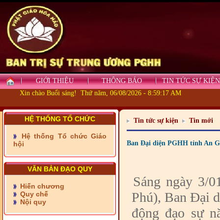
GIỚI THIỆU
THÔNG BÁO
TIN TỨC SỰ KIỆN
- Những tấm lòng thiện
Xin chào Buổi sáng! Thứ năm, 06/08/2026 - 8:59:18 AM
nguyện vùng biên
- BAN TRỊ SỰ XÃ ĐẠI
HỆ THỐNG TỔ CHỨC
Tin tức sự kiện
Tin mới
PHƯỚC TỈNH ĐỒNG NAI
TIẾP SỨC ĐẾN TRƯỜNG
Hệ thống Tổ chức Giáo
Ban Đại diện PGHH tỉnh An Gia
hội
- Xã Châu Phú khánh
thành cầu Kênh 7 - Nam
kênh Quốc Gia
VĂN BẢN ĐẠO QUY
Sáng ngày 3/01
- Xã Phú Lâm bàn giao 9
Hiến chương
căn nhà Đại đoàn kết
Phú), Ban Đại d
Quy chế
Nội quy
động đạo sự 
- KHỞI CÔNG XÂY CẦU