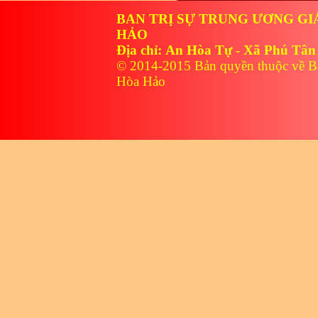
BAN TRỊ SỰ TRUNG ƯƠNG GI
HẢO
Địa chỉ: An Hòa Tự - Xã Phú Tân
© 2014-2015 Bản quyền thuộc về B
Hòa Hảo