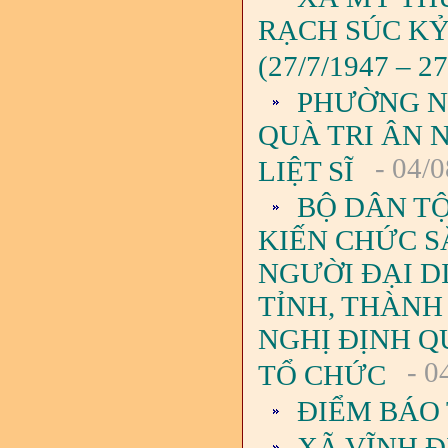
RẠCH SÚC KỶ
(27/7/1947 – 27
PHƯỜNG N
QUÀ TRI ÂN 
- 04/0
LIỆT SĨ
BỘ DÂN TỘ
KIẾN CHỨC S
NGƯỜI ĐẠI D
TỈNH, THÀNH
NGHỊ ĐỊNH QU
- 0
TỔ CHỨC
ĐIỂM BÁO 
XÃ VĨNH Đ