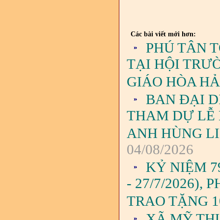
Các bài viết mới hơn:
PHÚ TÂN 
TẠI HỘI TRƯ
GIÁO HÒA H
BAN ĐẠI D
THAM DỰ LỄ
ANH HÙNG LIỆ
04/08/2026
KỶ NIỆM 7
- 27/7/2026)
TRAO TẶNG 1
XÃ MỸ TH