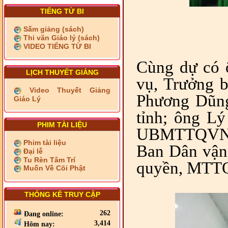
TIẾNG TỪ BI
Sấm giảng (sách)
Thi văn Giáo lý (sách)
VIDEO TIẾNG TỪ BI
Cùng dự có
LỊCH THUYẾT GIẢNG
vụ, Trưởng
Video Thuyết Giảng
Phương Dũng
Giáo Lý
tỉnh; ông L
PHIM TÀI LIỆU
UBMTTQVN tỉ
Phim tài liệu
Ban Dân vận T
Đại lễ
Tu Rèn Tâm Trí
quyền, MTTQ c
Muốn Về Cõi Phật
THỐNG KÊ TRUY CẬP
262
Đang online:
3,414
Hôm nay: