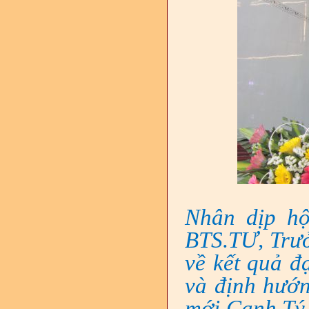
Nhân dịp hô
BTS.TƯ, Trưởn
về kết quả đ
và định hươ
mới Canh Tý 2