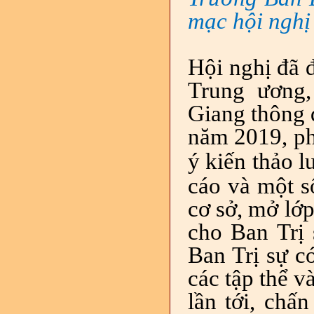
mạc hội nghị
H
ội nghị
đã
Trung ương,
Giang
thông 
năm 2019, ph
ý kiến
thảo
l
cáo và một s
cơ sở, mở lớp
cho Ban Trị s
Ban Trị sự 
các tập thể 
lần tới
,
chấn