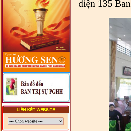
diện 135 Ban 
- LỚP TẬP HUẤN LỊCH SỬ,
PHÁP LUẬT VIỆT NAM VÀ
HIẾN CHƯƠNG GIÁO HỘI
PGHH NHIỆM KỲ VI (2024-
2029) CHO TRỊ SỰ VIÊN
TRUNG ƯƠNG, BAN ĐẠI
DIỆN TỈNH VÀ GIÁO LÝ
VIÊN - CHUYÊN ĐỀ: SỰ RA
ĐỜI, BẢN CHẤT, CHỨC
NĂNG VÀ HÌNH THỨC CỦA
NƯỚC CHXHCN VIỆT NAM
LIÊN KẾT WEBSITE