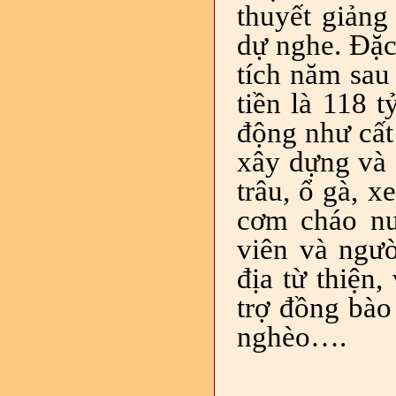
thuyết giảng
dự nghe. Đặc
tích năm sau
tiền là 118 
động như cất 
xây dựng và 
trâu, ổ gà, 
cơm cháo nư
viên và ngườ
địa từ thiện
trợ đồng bào
nghèo….