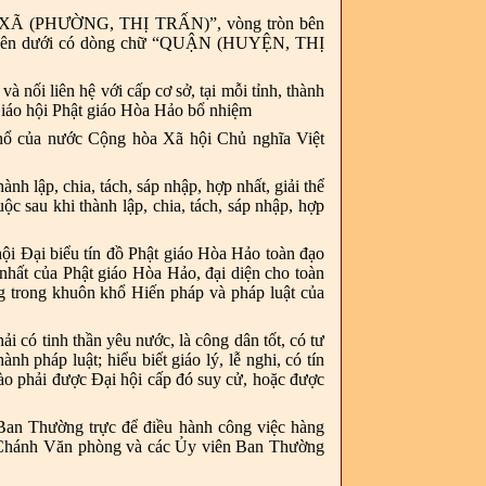
SỰ XÃ (PHƯỜNG, THỊ TRẤN)”, vòng tròn bên
bên dưới có dòng chữ “QUẬN (HUYỆN, THỊ
 nối liên hệ với cấp cơ sở, tại mỗi tỉnh, thành
Giáo hội Phật giáo Hòa Hảo bổ nhiệm
thổ của nước Cộng hòa Xã hội Chủ nghĩa Việt
nh lập, chia, tách, sáp nhập, hợp nhất, giải thể
ộc sau khi thành lập, chia, tách, sáp nhập, hợp
i Đại biểu tín đồ Phật giáo Hòa Hảo toàn đạo
 nhất của Phật giáo Hòa Hảo, đại diện cho toàn
ng trong khuôn khổ Hiến pháp và pháp luật của
i có tinh thần yêu nước, là công dân tốt, có tư
nh pháp luật; hiểu biết giáo lý, lễ nghi, có tín
nào phải được Đại hội cấp đó suy cử, hoặc được
Ban Thường trực để điều hành công việc hàng
 Chánh Văn phòng và các Ủy viên Ban Thường