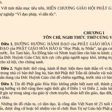
h.
Với tinh thần mục tiêu trên, HIẾN CHƯƠNG GIÁO HỘI PHẬT G
sự nghiệp
“Vì đạo pháp, vì dân tộc”.
CHƯƠNG I
TÔN CHỈ, NGHI THỨC THỜ CÚNG V
Điều 1.
ĐƯỜNG HƯỚNG HÀNH ĐẠO của PHẬT GIÁO HÒA HẢO là
O của PHẬT GIÁO HÒA HẢO là “Học Phật, tu Nhân”, tại gia cư sĩ, 
nước, Ân Tam bảo, Ân Đồng bào và Nhơn loại) làm căn bản tu hành; g
ủa Đức Huỳnh Giáo Chủ; tích cực cứu giúp người nguy khó, tương trợ t
cho xã hội, cho chúng sanh.
Điều 2.
Nghi thức thờ cúng, hành lễ thực hiện theo tinh thần vô vi
 trong nhà có bàn thờ ông bà, bàn thờ Phật thờ Trần dà (khuôn vải t
 chân dung của Đức Huỳnh Giáo chủ để chiêm ngưỡng, trước nhà có bàn
Điều 3.
Tín đồ Phật giáo Hòa Hảo không phân biệt nam nữ, thành ph
ng hướng và thờ cúng theo nghi thức ghi ở Điều 1 và Điều 2, tuân hàn
ữ gìn sự trong sáng của giáo lý chơn truyền, đoàn kết tôn giáo, đạo đ
a Hảo.
Những tín đồ chân tu, có tâm đạo, là công dân Việt Nam từ 25 tuổi tr
uẩn, được ứng cử hoặc bổ nhiệm vào tổ chức Ban Trị sự Giáo hội Phật