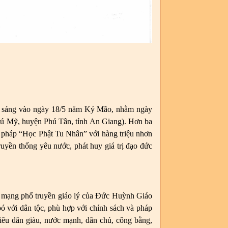
áng vào ngày 18/5 năm Kỷ Mão, nhằm ngày
Phú Mỹ, huyện Phú Tân, tỉnh An Giang). Hơn ba
o pháp “Học Phật Tu Nhân” với hàng triệu nhơn
ruyền thống yêu nước, phát huy giá trị đạo đức
sứ mạng phổ truyền giáo lý của Đức Huỳnh Giáo
ó với dân tộc, phù hợp với chính sách và pháp
iêu dân giàu, nước mạnh, dân chủ, công bằng,