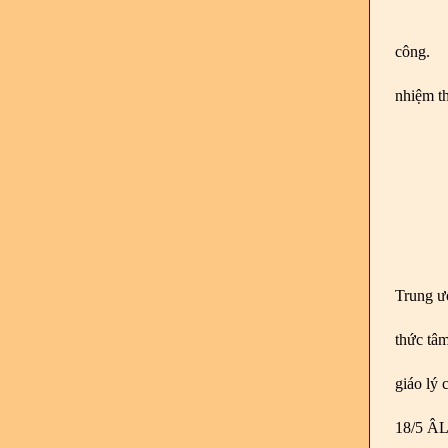
công.
nhiệm t
Trung ư
thức tâm
giáo lý
18/5 ÂL