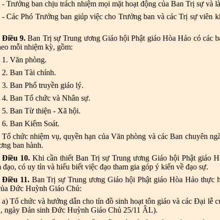
- Trưởng ban chịu trách nhiệm mọi mặt hoạt động của Ban Trị sự
và l
- Các Phó Trưởng ban giúp việc cho Trưởng ban và các Trị sự viên 
Điều 9.
Ban Trị sự Trung ương Giáo hội Phật giáo Hòa Hảo có các 
heo mỗi nhiệm kỳ, gồm:
1. Văn phòng.
2. Ban Tài chính.
3. Ban Phổ truyền giáo lý.
4. Ban Tổ chức và Nhân sự.
5. Ban Từ thiện - Xã hội.
6. Ban Kiểm Soát.
Tổ chức nhiệm vụ, quyền hạn của Văn phòng và các Ban chuyên ngàn
ơng ban hành.
Điều 10.
Khi cần thiết Ban Trị sự Trung ương Giáo hội Phật giáo Hòa
 đạo, có uy tín và hiểu biết việc đạo tham gia góp ý kiến về đạo sự.
Điều 11.
Ban Trị sự Trung ương Giáo hội Phật giáo Hòa Hảo thực h
 của Đức Huỳnh Giáo Chủ:
a) Tổ chức và hướng dẫn cho tín đồ sinh hoạt tôn giáo và các Đại lễ
, ngày Đản sinh Đức Huỳnh Giáo Chủ 25/11 ÂL).