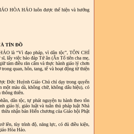
IÁO HÒA HẢO luôn được thể hiện và hướng
À TÍN ĐỒ
 “Vì đạo pháp, vì dân tộc”,
TÔN CHỈ
lấy việc báo đáp Tứ ân (Ân Tổ tiên cha mẹ,
iữ tám điều răn cấm và thực hành giáo lý chơn
rong quan, hôn, tang, tế và hoạt động từ thiện
 được Đức Huỳnh Giáo Chủ chỉ dạy trong quyển
oàn một màu dà, không chữ, không dấu hiệu), có
 thông thiên.
ần, dân tộc, tự phát nguyện tu hành theo tôn
h giáo lý, giáo luật và tuân thủ pháp luật Nhà
ời, thừa nhận bản Hiến chương của Giáo hội Phật
ở lên, tùy trình độ, năng lực, có đủ điều kiện,
 giáo Hòa Hảo.