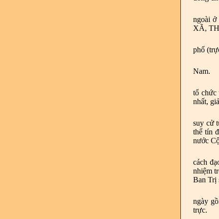
ngoài 
XÃ, T
phố (tr
Nam.
tổ chức 
nhất, gi
suy cử t
thể tín
nước Cộ
cách đạo
nhiệm tr
Ban Trị 
ngày gồ
trực.