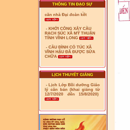
căn nhà Đại đoàn kết
THÔNG TIN ĐẠO SỰ
- KHỞI CÔNG XÂY CẦU
RẠCH SÚC XÃ MỸ THUẬN
TỈNH VĨNH LONG
- CẦU ĐÌNH CỎ TÚC XÃ
VĨNH HẬU ĐÃ ĐƯỢC SỬA
CHỮA
- Bàn giao 10 căn nhà Đại
đoàn kết cho hộ có hoàn
cảnh khó khăn tại xã Tây
Yên
LỊCH THUYẾT GIẢNG
- LỄ RA QUÂN DẬM VÁ,
SỬA CHỮA LỘ GIAO
- Lịch Lớp Bồi dưỡng Giáo
THÔNG NÔNG THÔN (XÃ
lý căn bản (khai giảng từ
PHÚ THỌ)
12/7/2020 đến 15/8/2020)
- LỚP TẬP HUẤN LỊCH SỬ,
PHÁP LUẬT VIỆT NAM VÀ
HIẾN CHƯƠNG GIÁO HỘI
PGHH NHIỆM KỲ VI (2024-
2029) CHO TRỊ SỰ VIÊN
TRUNG ƯƠNG, BAN ĐẠI
DIỆN TỈNH VÀ GIÁO LÝ