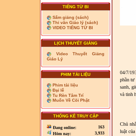
TIẾNG TỪ BI
Sấm giảng (sách)
Thi văn Giáo lý (sách)
VIDEO TIẾNG TỪ BI
LỊCH THUYẾT GIẢNG
Video Thuyết Giảng
Giáo Lý
04/7/19
PHIM TÀI LIỆU
phần tư
Phim tài liệu
sanh, gi
Đại lễ
và tinh 
Tu Rèn Tâm Trí
Muốn Về Cõi Phật
THỐNG KÊ TRUY CẬP
Chủ nhằ
163
Đang online:
luật củ
3,933
Hôm nay: