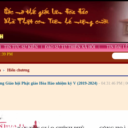
TIN TỨC SỰ KIỆN
ĐẠO SỰ TỪ THIỆN XÃ HỘI
TIN ĐẠI LỄ
41:40 PM
n
Hiến chương
ng Giáo hội Phật giáo Hòa Hảo nhiệm kỳ V (2019-2024)
- 04:31:46 PM | 