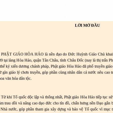
LỜI MỞ ĐẦU
PHẬT GIÁO HÒA HẢO là nền đạo do Đức Huỳnh Giáo Chủ khai s
39 tại làng Hòa Hảo, quận Tân Châu, tỉnh Châu Đốc (nay là thị trấn 
 thế kỷ xiển dương chánh pháp, Phật giáo Hòa Hảo đã phổ truyền giá
ữ gìn giáo lý chơn truyền, góp phần cùng nhân dân cả nước nêu cao t
hoa văn hóa dân tộc.
Từ khi Tổ quốc độc lập và thống nhất, Phật giáo Hòa Hảo tiếp tục 
m trau dồi và nâng cao đạo đức cho tín đồ, chấn hưng nền Đạo gắn b
a Nhà nước, góp phần tham gia xây dựng và bảo vệ Tổ quốc vì mục t