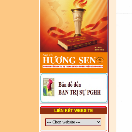
VIÊN - CHUYÊN ĐỀ: NHỮNG
VẤN ĐỀ CHUNG VỀ PHÁP
LUẬT VÀ HỆ THỐNG PHÁP
LUẬT VIỆT NAM
- LỚP TẬP HUẤN LỊCH SỬ,
PHÁP LUẬT VIỆT NAM VÀ
HIẾN CHƯƠNG GIÁO HỘI
PGHH NHIỆM KỲ VI (2024-
2029) CHO TRỊ SỰ VIÊN
TRUNG ƯƠNG, BAN ĐẠI
DIỆN TỈNH VÀ GIÁO LÝ
VIÊN - CHUYÊN ĐỀ: SỰ RA
ĐỜI, BẢN CHẤT, CHỨC
NĂNG VÀ HÌNH THỨC CỦA
NƯỚC CHXHCN VIỆT NAM
LIÊN KẾT WEBSITE