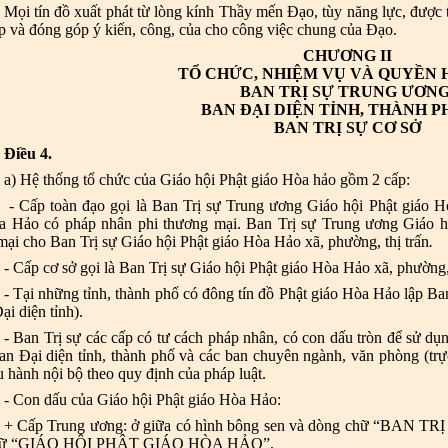
Mọi tín đồ xuất phát từ lòng kính Thầy mến Đạo, tùy năng lực, được t
p và đóng góp ý kiến, công, của cho công việc chung của Đạo.
CHƯƠNG II
TỔ CHỨC, NHIỆM VỤ VÀ QUYỀN 
BAN TRỊ SỰ TRUNG ƯƠNG
BAN ĐẠI DIỆN TỈNH, THÀNH P
BAN TRỊ SỰ CƠ SỞ
Điều 4.
a) Hệ thống tổ chức của Giáo hội Phật giáo Hòa hảo gồm 2 cấp:
- Cấp toàn đạo gọi là Ban Trị sự Trung ương Giáo hội Phật giáo 
a Hảo có pháp nhân phi thương mại. Ban Trị sự Trung ương Giáo h
ại cho Ban Trị sự Giáo hội Phật giáo Hòa Hảo xã, phường, thị trấn
.
- Cấp cơ sở gọi là Ban Trị sự Giáo hội Phật giáo Hòa Hảo xã, phường, 
- Tại những tỉnh, thành phố có đông tín đồ Phật giáo Hòa Hảo lập Ban
ại diện tỉnh).
- Ban Trị sự các cấp có tư cách pháp nhân, có con dấu tròn để sử d
an Đại diện tỉnh, thành phố và các ban chuyên ngành, văn phòng (tr
 hành nội bộ theo quy định của pháp luật.
- Con dấu của Giáo hội Phật giáo Hòa Hảo:
+ Cấp Trung ương: ở giữa có hình bông sen và dòng chữ “BAN T
hữ “GIÁO HỘI PHẬT GIÁO HÒA HẢO”.