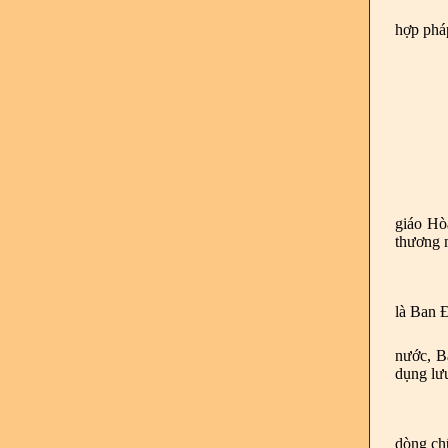
hợp phá
giáo Hò
thương m
là Ban Đ
nước, B
dụng lưu
dòng c