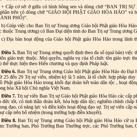
+ Cấp cơ sở: ở giữa có hình bông sen và dòng chữ “BAN TRỊ 
ở phần trên có dòng chữ “GIÁO HỘI PHẬT GIÁO HÒA HẢO” và 
HÀNH PHỐ)”.
b) Giúp việc cho Ban Trị sự Trung ương Giáo hội Phật giáo Hòa Hảo và
ực thuộc Trung ương) có Ban Đại diện tỉnh do Ban Trị sự Trung ương 
c) Địa bàn hoạt động của Giáo hội Phật giáo Hòa Hảo trong lãnh 
Điều 5.
Ban Trị sự Trung ương quyết định theo đa số (quá bán) việc thà
tôn giáo trực thuộc. Mọi quyền, nghĩa vụ của tổ chức tôn giáo trực thu
ải thể thực hiện theo Hiến chương và quy định Pháp luật.
Điều 6.
Ban Trị sự Trung ương Giáo hội Phật giáo Hòa Hảo do Đại hộ
ừ 25 đến 29 Trị sự viên, nhiệm kỳ là 5 năm, là tổ chức hợp pháp duy
 đồ Phật giáo Hòa Hảo trong khối đại đoàn kết toàn dân tộc , hoạt độ
ng hòa Xã hội Chủ nghĩa Việt Nam.
Điều 7.
Trị sự viên Ban Trị sự Giáo hội Phật giáo Hòa Hảo các cấp phả
 đức tốt, có tinh thần đoàn kết, hòa hợp dân tộc; nghiêm chỉnh chấp hà
ong đạo, có năng lực và điều kiện hoạt động đạo sự. Trị sự viên cấp 
sự cấp trên bổ nhiệm (trong trường hợp điền khuyết).
Điều 8.
Ban Trị sự Trung ương Giáo hội Phật giáo Hòa Hảo cử ra 
m: Trưởng ban, Phó Trưởng Ban Thường trực, các Phó Trưởng ban,