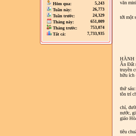
văn min
5,243
Hôm qua:
26,773
Tuần này:
24,329
Tuần trước:
tới một 
651,009
Tháng này:
753,074
Tháng trước:
7,733,935
Tất cả:
HÀNH ĐẠ
Ân Đất 
truyền c
hữu ích 
thứ sáu:
tôn trí
chỉ, đườ
nước, gi
giáo Hò
tiêu ch