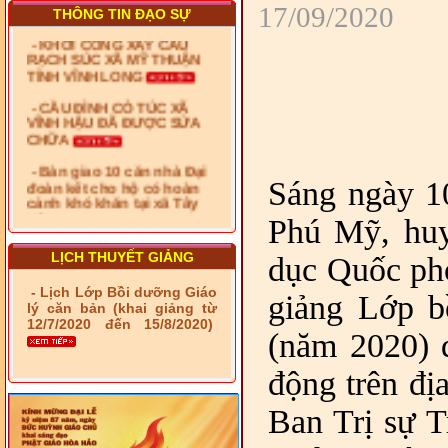
- KHỞI CÔNG XÂY CẦU
17/09/2020
THÔNG TIN ĐẠO SỰ
RẠCH SÚC XÃ MỸ THUẬN
TỈNH VĨNH LONG
- CẦU ĐÌNH CỎ TÚC XÃ
VĨNH HẬU ĐÃ ĐƯỢC SỬA
CHỮA
- Bàn giao 10 căn nhà Đại
đoàn kết cho hộ có hoàn
cảnh khó khăn tại xã Tây
Yên
Sáng ngày 10
- LỄ RA QUÂN DẬM VÁ,
Phú Mỹ, huy
SỬA CHỮA LỘ GIAO
THÔNG NÔNG THÔN (XÃ
LỊCH THUYẾT GIẢNG
PHÚ THỌ)
dục Quốc ph
- LỚP TẬP HUẤN LỊCH SỬ,
- Lịch Lớp Bồi dưỡng Giáo
giảng Lớp b
PHÁP LUẬT VIỆT NAM VÀ
lý căn bản (khai giảng từ
HIẾN CHƯƠNG GIÁO HỘI
12/7/2020 đến 15/8/2020)
(năm 2020) 
PGHH NHIỆM KỲ VI (2024-
2029) CHO TRỊ SỰ VIÊN
TRUNG ƯƠNG, BAN ĐẠI
động trên đị
DIỆN TỈNH VÀ GIÁO LÝ
VIÊN - CHUYÊN ĐỀ: NHỮNG
Ban Trị sự 
VẤN ĐỀ CHUNG VỀ PHÁP
LUẬT VÀ HỆ THỐNG PHÁP