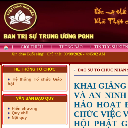
GIỚI THIỆU
THÔNG BÁO
TIN TỨC SỰ KIỆN
Xin chào Buổi sáng! Chủ nhật, 09/08/2026 - 4:45:03 AM
- Những tấm lòng thiện
nguyện vùng biên
HỆ THỐNG TỔ CHỨC
- BAN TRỊ SỰ XÃ ĐẠI
ĐẠO SỰ TỔ CHỨC NHÂN 
PHƯỚC TỈNH ĐỒNG NAI
TIẾP SỨC ĐẾN TRƯỜNG
Hệ thống Tổ chức Giáo
KHAI GIẢNG
hội
- Xã Châu Phú khánh
VÀ AN NINH
thành cầu Kênh 7 - Nam
VĂN BẢN ĐẠO QUY
kênh Quốc Gia
HẢO HOẠT Đ
Hiến chương
- Xã Phú Lâm bàn giao 9
CHỨC VIỆC 
Quy chế
căn nhà Đại đoàn kết
Nội quy
HỘI PHẬT G