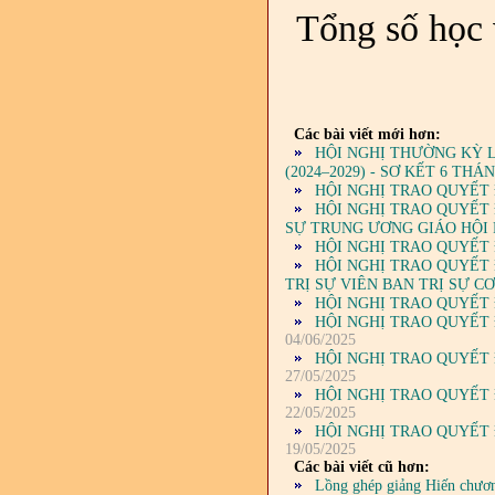
Tổng số học 
Các bài viết mới hơn:
HỘI NGHỊ THƯỜNG KỲ L
(2024–2029) - SƠ KẾT 6 T
HỘI NGHỊ TRAO QUYẾT 
HỘI NGHỊ TRAO QUYẾT
SỰ TRUNG ƯƠNG GIÁO HỘI P
HỘI NGHỊ TRAO QUYẾT 
HỘI NGHỊ TRAO QUYẾT 
TRỊ SỰ VIÊN BAN TRỊ SỰ C
HỘI NGHỊ TRAO QUYẾT 
HỘI NGHỊ TRAO QUYẾT 
04/06/2025
HỘI NGHỊ TRAO QUYẾT 
27/05/2025
HỘI NGHỊ TRAO QUYẾT 
22/05/2025
HỘI NGHỊ TRAO QUYẾT 
19/05/2025
Các bài viết cũ hơn:
Lồng ghép giảng Hiến chươn