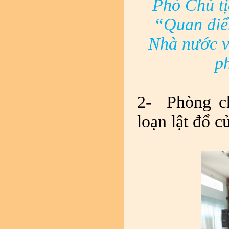
Phó Chủ t
“Quan điể
Nhà nước v
ph
2-
Phòng c
loạn lật đổ c