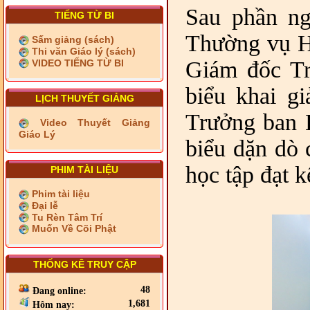
Sau phần ng
TIẾNG TỪ BI
Thường vụ H
Sấm giảng (sách)
Thi văn Giáo lý (sách)
Giám đốc Tr
VIDEO TIẾNG TỪ BI
biểu khai g
LỊCH THUYẾT GIẢNG
Trưởng ban 
Video Thuyết Giảng
Giáo Lý
biểu dặn dò
học tập đạt k
PHIM TÀI LIỆU
Phim tài liệu
Đại lễ
Tu Rèn Tâm Trí
Muốn Về Cõi Phật
THỐNG KÊ TRUY CẬP
48
Đang online:
1,681
Hôm nay: