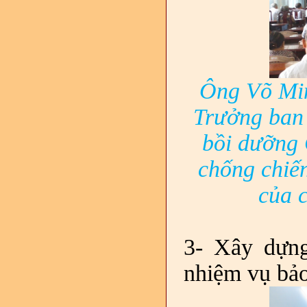
Ông Võ Min
Trưởng ban
bồi dưỡng 
chống
chiế
của c
3- Xây dựn
nhiệm vụ bảo