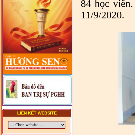
84 học viên.
LUẬT VIỆT NAM
- LỚP TẬP HUẤN LỊCH SỬ,
11/9/2020.
PHÁP LUẬT VIỆT NAM VÀ
HIẾN CHƯƠNG GIÁO HỘI
PGHH NHIỆM KỲ VI (2024-
2029) CHO TRỊ SỰ VIÊN
TRUNG ƯƠNG, BAN ĐẠI
DIỆN TỈNH VÀ GIÁO LÝ
VIÊN - CHUYÊN ĐỀ: SỰ RA
ĐỜI, BẢN CHẤT, CHỨC
NĂNG VÀ HÌNH THỨC CỦA
NƯỚC CHXHCN VIỆT NAM
LIÊN KẾT WEBSITE