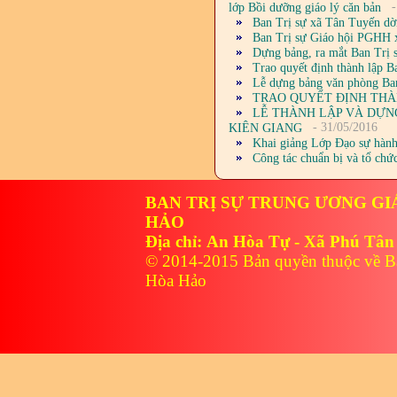
-
lớp Bồi dưỡng giáo lý căn bản
Ban Trị sự xã Tân Tuyến dời
Ban Trị sự Giáo hội PGHH x
Dựng bảng, ra mắt Ban Trị 
Trao quyết định thành lập
Lễ dựng bảng văn phòng Ba
TRAO QUYẾT ĐỊNH THÀN
LỄ THÀNH LẬP VÀ DỰNG
- 31/05/2016
KIÊN GIANG
Khai giảng Lớp Đạo sự hành
Công tác chuẩn bị và tổ chứ
BAN TRỊ SỰ TRUNG ƯƠNG GI
HẢO
Địa chỉ: An Hòa Tự - Xã Phú Tân
© 2014-2015 Bản quyền thuộc về B
Hòa Hảo