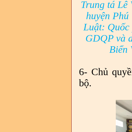
Trung tá Lê
huyện Phú 
Luật: Quốc 
GDQP và an
Biển 
6- Chủ quyề
bộ.