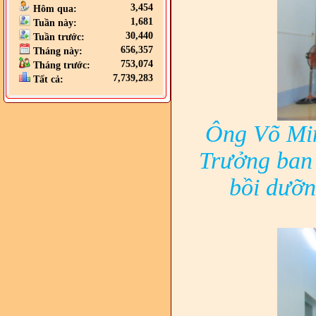
3,454
Hôm qua:
1,681
Tuần này:
30,440
Tuần trước:
656,357
Tháng này:
753,074
Tháng trước:
7,739,283
Tất cả:
Ông Võ Min
Trưởng ban
bồi dưỡn