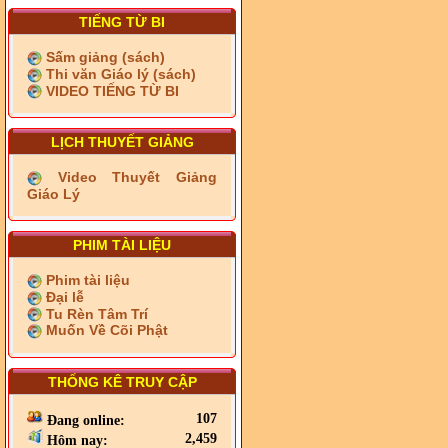
TIẾNG TỪ BI
Sấm giảng (sách)
Thi văn Giáo lý (sách)
VIDEO TIẾNG TỪ BI
LỊCH THUYẾT GIẢNG
Video Thuyết Giảng
Giáo Lý
PHIM TÀI LIỆU
Phim tài liệu
Đại lễ
Tu Rèn Tâm Trí
Muốn Về Cõi Phật
THỐNG KÊ TRUY CẬP
107
Đang online:
2,459
Hôm nay: