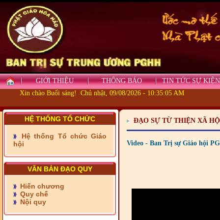
GIỚI THIỆU
THÔNG BÁO
TIN TỨC SỰ KIỆN
Xin chào Buổi sáng! Chủ nhật, 09/08/2026 - 10:35:05 AM
HỆ THỐNG TỔ CHỨC
ĐẠO SỰ TỪ THIỆN XÃ HỘ
Hệ thống Tổ chức Giáo
- Những tấm lòng thiện
Video - Ban Trị sự Giáo hội 
hội
nguyện vùng biên
- BAN TRỊ SỰ XÃ ĐẠI
VĂN BẢN ĐẠO QUY
PHƯỚC TỈNH ĐỒNG NAI
TIẾP SỨC ĐẾN TRƯỜNG
Hiến chương
Quy chế
- Xã Châu Phú khánh
Nội quy
thành cầu Kênh 7 - Nam
kênh Quốc Gia