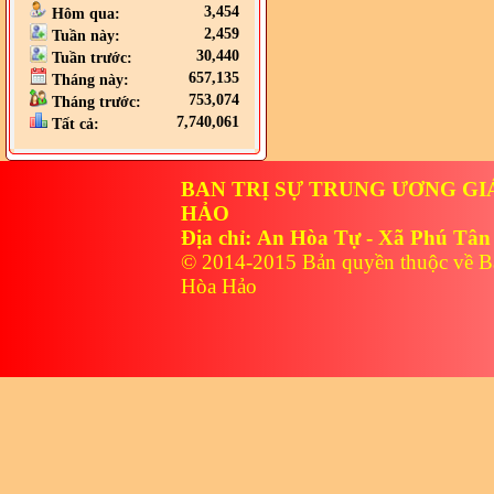
3,454
Hôm qua:
2,459
Tuần này:
30,440
Tuần trước:
657,135
Tháng này:
753,074
Tháng trước:
7,740,061
Tất cả:
BAN TRỊ SỰ TRUNG ƯƠNG GI
HẢO
Địa chỉ: An Hòa Tự - Xã Phú Tân
© 2014-2015 Bản quyền thuộc về B
Hòa Hảo