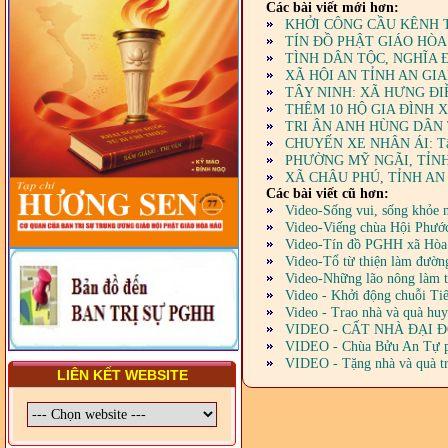
Các bài viết mới hơn:
TRUNG ƯƠNG, BAN ĐẠI
KHỞI CÔNG CẦU KÊNH 
DIỆN TỈNH VÀ GIÁO LÝ
TÍN ĐỒ PHẬT GIÁO HÒA
VIÊN - CHUYÊN ĐỀ: NHỮNG
VẤN ĐỀ CHUNG VỀ PHÁP
TÌNH DÂN TỘC, NGHĨA
LUẬT VÀ HỆ THỐNG PHÁP
XÃ HỘI AN TỈNH AN GI
LUẬT VIỆT NAM
TÂY NINH: XÃ HƯNG ĐI
THÊM 10 HỘ GIA ĐÌNH 
- LỚP TẬP HUẤN LỊCH SỬ,
TRI ÂN ANH HÙNG DÂN
PHÁP LUẬT VIỆT NAM VÀ
CHUYẾN XE NHÂN ÁI: Tấm lò
HIẾN CHƯƠNG GIÁO HỘI
PHƯỜNG MỸ NGÃI, TỈNH
PGHH NHIỆM KỲ VI (2024-
XÃ CHÂU PHÚ, TỈNH A
2029) CHO TRỊ SỰ VIÊN
Các bài viết cũ hơn:
TRUNG ƯƠNG, BAN ĐẠI
Video-Sống vui, sống khỏe n
DIỆN TỈNH VÀ GIÁO LÝ
Video-Viếng chùa Hội Phướ
VIÊN - CHUYÊN ĐỀ: SỰ RA
Video-Tín đồ PGHH xã Hòa 
ĐỜI, BẢN CHẤT, CHỨC
Video-Tổ từ thiện làm đườn
NĂNG VÀ HÌNH THỨC CỦA
Video-Những lão nông làm 
NƯỚC CHXHCN VIỆT NAM
Video - Khởi động chuỗi Ti
Video - Trao nhà và quà hu
VIDEO - CẤT NHÀ ĐẠI Đ
VIDEO - Chùa Bửu An Tự phố
VIDEO - Tặng nhà và quà tr
LIÊN KẾT WEBSITE