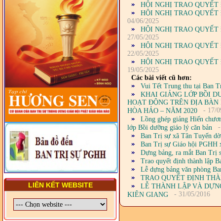
DIỆN TỈNH VÀ GIÁO LÝ
HỘI NGHỊ TRAO QUYẾT 
VIÊN - CHUYÊN ĐỀ: NHỮNG
HỘI NGHỊ TRAO QUYẾT 
VẤN ĐỀ CHUNG VỀ PHÁP
04/06/2025
LUẬT VÀ HỆ THỐNG PHÁP
HỘI NGHỊ TRAO QUYẾT 
LUẬT VIỆT NAM
27/05/2025
HỘI NGHỊ TRAO QUYẾT 
- LỚP TẬP HUẤN LỊCH SỬ,
22/05/2025
PHÁP LUẬT VIỆT NAM VÀ
HỘI NGHỊ TRAO QUYẾT 
HIẾN CHƯƠNG GIÁO HỘI
19/05/2025
PGHH NHIỆM KỲ VI (2024-
Các bài viết cũ hơn:
2029) CHO TRỊ SỰ VIÊN
Vui Tết Trung thu tại Ban 
TRUNG ƯƠNG, BAN ĐẠI
KHAI GIẢNG LỚP BỒI 
DIỆN TỈNH VÀ GIÁO LÝ
HOẠT ĐỘNG TRÊN ĐỊA BÀN 
VIÊN - CHUYÊN ĐỀ: SỰ RA
- 17/0
HÒA HẢO – NĂM 2020
ĐỜI, BẢN CHẤT, CHỨC
Lồng ghép giảng Hiến chươn
NĂNG VÀ HÌNH THỨC CỦA
-
lớp Bồi dưỡng giáo lý căn bản
NƯỚC CHXHCN VIỆT NAM
Ban Trị sự xã Tân Tuyến dời
Ban Trị sự Giáo hội PGHH x
Dựng bảng, ra mắt Ban Trị 
Trao quyết định thành lập
Lễ dựng bảng văn phòng Ba
TRAO QUYẾT ĐỊNH THÀN
LIÊN KẾT WEBSITE
LỄ THÀNH LẬP VÀ DỰNG
- 31/05/2016
KIÊN GIANG