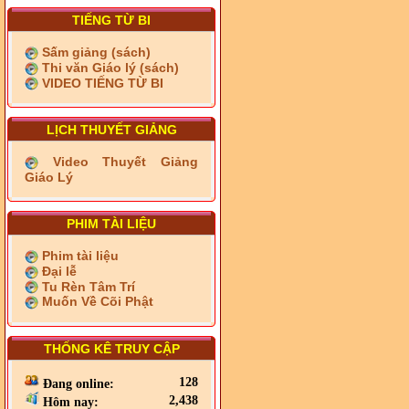
TIẾNG TỪ BI
Sấm giảng (sách)
Thi văn Giáo lý (sách)
VIDEO TIẾNG TỪ BI
LỊCH THUYẾT GIẢNG
Video Thuyết Giảng
Giáo Lý
PHIM TÀI LIỆU
Phim tài liệu
Đại lễ
Tu Rèn Tâm Trí
Muốn Về Cõi Phật
THỐNG KÊ TRUY CẬP
128
Đang online:
2,438
Hôm nay: