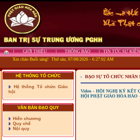
GIỚI THIỆU
THÔNG BÁO
TIN TỨC SỰ KIỆN
Xin chào Buổi sáng! Thứ sáu, 07/08/2026 - 6:27:02 AM
HỆ THỐNG TỔ CHỨC
ĐẠO SỰ TỔ CHỨC NHÂN 
- Những tấm lòng thiện
Hệ thống Tổ chức Giáo
nguyện vùng biên
Video - HỘI NGHỊ KÝ KẾ
hội
HỘI PHẬT GIÁO HÒA HẢO
- BAN TRỊ SỰ XÃ ĐẠI
PHƯỚC TỈNH ĐỒNG NAI
TIẾP SỨC ĐẾN TRƯỜNG
VĂN BẢN ĐẠO QUY
Hiến chương
- Xã Châu Phú khánh
Quy chế
thành cầu Kênh 7 - Nam
Nội quy
kênh Quốc Gia