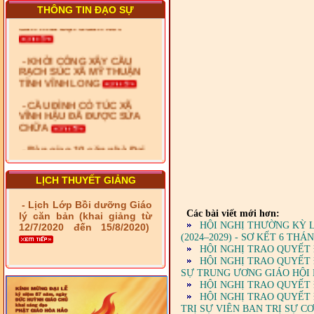
- Xã Phú Lâm bàn giao 9
THÔNG TIN ĐẠO SỰ
căn nhà Đại đoàn kết
- KHỞI CÔNG XÂY CẦU
RẠCH SÚC XÃ MỸ THUẬN
TỈNH VĨNH LONG
- CẦU ĐÌNH CỎ TÚC XÃ
VĨNH HẬU ĐÃ ĐƯỢC SỬA
CHỮA
- Bàn giao 10 căn nhà Đại
đoàn kết cho hộ có hoàn
cảnh khó khăn tại xã Tây
Yên
LỊCH THUYẾT GIẢNG
- LỄ RA QUÂN DẬM VÁ,
- Lịch Lớp Bồi dưỡng Giáo
SỬA CHỮA LỘ GIAO
Các bài viết mới hơn:
lý căn bản (khai giảng từ
THÔNG NÔNG THÔN (XÃ
HỘI NGHỊ THƯỜNG KỲ L
12/7/2020 đến 15/8/2020)
PHÚ THỌ)
(2024–2029) - SƠ KẾT 6 T
HỘI NGHỊ TRAO QUYẾT 
- LỚP TẬP HUẤN LỊCH SỬ,
HỘI NGHỊ TRAO QUYẾT
PHÁP LUẬT VIỆT NAM VÀ
SỰ TRUNG ƯƠNG GIÁO HỘI P
HIẾN CHƯƠNG GIÁO HỘI
HỘI NGHỊ TRAO QUYẾT 
PGHH NHIỆM KỲ VI (2024-
2029) CHO TRỊ SỰ VIÊN
HỘI NGHỊ TRAO QUYẾT 
TRUNG ƯƠNG, BAN ĐẠI
TRỊ SỰ VIÊN BAN TRỊ SỰ C