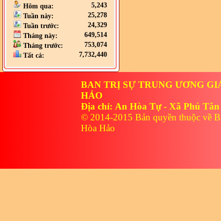
5,243
Hôm qua:
25,278
Tuần này:
24,329
Tuần trước:
649,514
Tháng này:
753,074
Tháng trước:
7,732,440
Tất cả:
BAN TRỊ SỰ TRUNG ƯƠNG GI
HẢO
Địa chỉ: An Hòa Tự - Xã Phú Tân
© 2014-2015 Bản quyền thuộc về B
Hòa Hảo