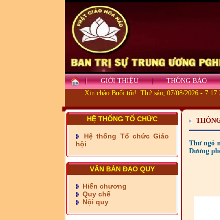
GIỚI THIỆU
THÔNG BÁO
Xin chào Buổi tối! Thứ sáu, 07/08/2026 - 7:17
HỆ THỐNG TỔ CHỨC
THÔNG
Hệ thống Tổ chức Giáo
- Những tấm lòng thiện
Thư ngỏ n
hội
nguyện vùng biên
Dương phò
- BAN TRỊ SỰ XÃ ĐẠI
PHƯỚC TỈNH ĐỒNG NAI
VĂN BẢN ĐẠO QUY
TIẾP SỨC ĐẾN TRƯỜNG
Hiến chương
Quy chế
- Xã Châu Phú khánh
Nội quy
thành cầu Kênh 7 - Nam
kênh Quốc Gia