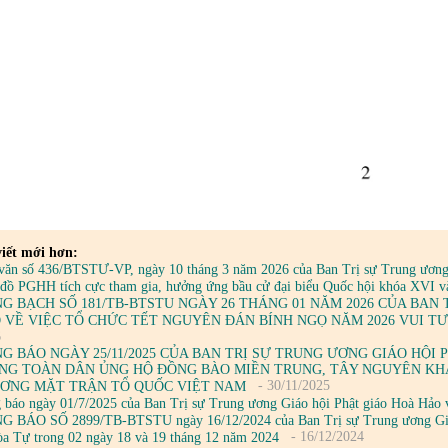
iết mới hơn:
văn số 436/BTSTƯ-VP, ngày 10 tháng 3 năm 2026 của Ban Trị sự Trung ương G
n đồ PGHH tích cực tham gia, hưởng ứng bầu cử đại biểu Quốc hội khóa XVI
G BẠCH SỐ 181/TB-BTSTU NGÀY 26 THÁNG 01 NĂM 2026 CỦA BAN
 VỀ VIỆC TỔ CHỨC TẾT NGUYÊN ĐÁN BÍNH NGỌ NĂM 2026 VUI TƯ
6
G BÁO NGÀY 25/11/2025 CỦA BAN TRỊ SỰ TRUNG ƯƠNG GIÁO HỘI
NG TOÀN DÂN ỦNG HỘ ĐỒNG BÀO MIỀN TRUNG, TÂY NGUYÊN KH
- 30/11/2025
ƠNG MẶT TRẬN TỔ QUỐC VIỆT NAM
 báo ngày 01/7/2025 của Ban Trị sự Trung ương Giáo hội Phật giáo Hoà Hảo v
 BÁO SỐ 2899/TB-BTSTU ngày 16/12/2024 của Ban Trị sự Trung ương Giáo h
- 16/12/2024
a Tự trong 02 ngày 18 và 19 tháng 12 năm 2024