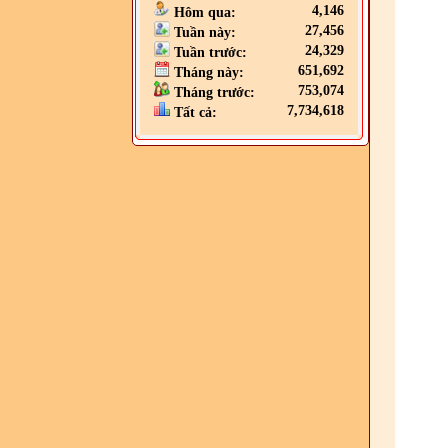
4,146
Hôm qua:
27,456
Tuần này:
24,329
Tuần trước:
651,692
Tháng này:
753,074
Tháng trước:
7,734,618
Tất cả: