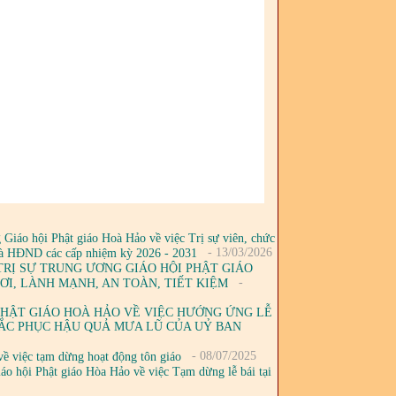
iáo hội Phật giáo Hoà Hảo về việc Trị sự viên, chức
- 13/03/2026
 và HĐND các cấp nhiệm kỳ 2026 - 2031
 TRỊ SỰ TRUNG ƯƠNG GIÁO HỘI PHẬT GIÁO
-
ƠI, LÀNH MẠNH, AN TOÀN, TIẾT KIỆM
 PHẬT GIÁO HOÀ HẢO VỀ VIỆC HƯỚNG ỨNG LỄ
ẮC PHỤC HẬU QUẢ MƯA LŨ CỦA UỶ BAN
- 08/07/2025
ề việc tạm dừng hoạt động tôn giáo
ội Phật giáo Hòa Hảo về việc Tạm dừng lễ bái tại