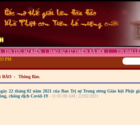
TIN TỨC SỰ KIỆN
ĐẠO SỰ TỪ THIỆN XÃ HỘI
TIN ĐẠI LỄ
:34 PM
 BÁO
Thông Báo.
gày 22 tháng 02 năm 2021 của Ban Trị sự Trung ương Giáo hội Phật giá
ng, chống dịch Covid-19
- 11:05:00 AM | 22/02/2021