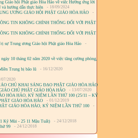
 Giáo hội Phật giáo Hòa Hảo về việc Hưởng ứng lời
- 18/09/2024
N và hướng dẫn thực hiện
-
RUNG ƯƠNG GIÁO HỘI PHẬT GIÁO HÒA HẢO
THÔNG TIN KHÔNG CHÍNH THỐNG ĐỐI VỚI PHẬT
THÔNG TIN KHÔNG CHÍNH THỐNG ĐỐI VỚI PHẬT
-
Trị sự Trung ương Giáo hội Phật giáo Hòa Hảo
ngày 10 tháng 02 năm 2020 về việc tăng cường phòng,
- 16/12/2020
Miền Trung bị bão lũ
/07/2020
GIÁO CHỦ KHAI SÁNG ĐẠO PHẬT GIÁO HÒA HẢO
- 13/07/2020
ỨC GIÁO CHỦ PHẬT GIÁO HÒA HẢO
 HÒA HẢO, KỶ NIỆM LẦN THỨ 100 (25/11 – KỶ
- 01/12/2019
Ủ PHẬT GIÁO HÒA HẢO
-
ẬT GIÁO HÒA HẢO, KỶ NIỆM LẦN THỨ 100
- 24/12/2018
1 Kỷ Mùi - 25 11 Mậu Tuất)
- 24/12/2018
thứ 99