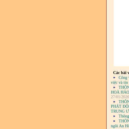
Các bài v
Công 
việc và tí
THÔN
HOÀ HẢO
27/01/202
THÔN
PHÁT ĐỘ
TRUNG Ư
Thông
THÔNG
ngôi An Hò