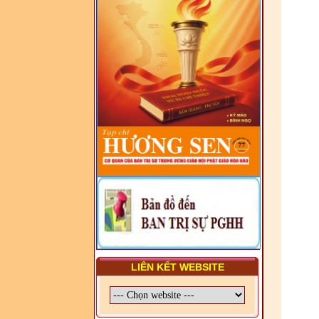
TRUNG ƯƠNG, BAN ĐẠI
DIỆN TỈNH VÀ GIÁO LÝ
VIÊN - CHUYÊN ĐỀ: NHỮNG
VẤN ĐỀ CHUNG VỀ PHÁP
LUẬT VÀ HỆ THỐNG PHÁP
LUẬT VIỆT NAM
- LỚP TẬP HUẤN LỊCH SỬ,
PHÁP LUẬT VIỆT NAM VÀ
HIẾN CHƯƠNG GIÁO HỘI
PGHH NHIỆM KỲ VI (2024-
2029) CHO TRỊ SỰ VIÊN
TRUNG ƯƠNG, BAN ĐẠI
DIỆN TỈNH VÀ GIÁO LÝ
VIÊN - CHUYÊN ĐỀ: SỰ RA
ĐỜI, BẢN CHẤT, CHỨC
NĂNG VÀ HÌNH THỨC CỦA
NƯỚC CHXHCN VIỆT NAM
LIÊN KẾT WEBSITE