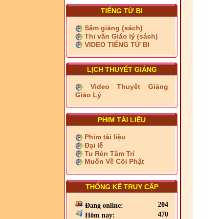
TIẾNG TỪ BI
Sấm giảng (sách)
Thi văn Giáo lý (sách)
VIDEO TIẾNG TỪ BI
LỊCH THUYẾT GIẢNG
Video Thuyết Giảng
Giáo Lý
PHIM TÀI LIỆU
Phim tài liệu
Đại lễ
Tu Rèn Tâm Trí
Muốn Về Cõi Phật
THỐNG KÊ TRUY CẬP
204
Đang online:
470
Hôm nay: