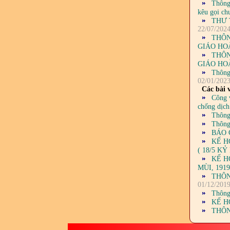
Thông
kêu gọi ch
THƯ 
22/07/202
THÔN
GIÁO HO
THÔN
GIÁO HO
Thông
02/01/202
Các bài v
Công 
chống dịch
Thông 
Thông
BÁO 
KẾ H
( 18/5 K
KẾ H
MÙI, 191
THÔN
01/12/201
Thông
KẾ HO
THÔNG