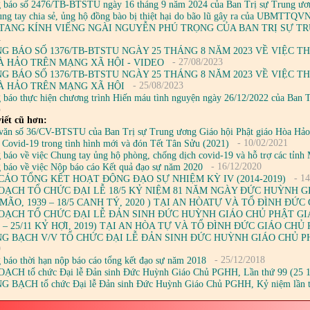
 báo số 2476/TB-BTSTU ngày 16 tháng 9 năm 2024 của Ban Trị sự Trung ương
ung tay chia sẻ, ủng hộ đồng bào bị thiệt hại do bão lũ gây ra của UBMTTQV
TANG KÍNH VIẾNG NGÀI NGUYỄN PHÚ TRỌNG CỦA BAN TRỊ SỰ T
4
G BÁO SỐ 1376/TB-BTSTU NGÀY 25 THÁNG 8 NĂM 2023 VỀ VIỆC 
- 27/08/2023
À HẢO TRÊN MẠNG XÃ HỘI - VIDEO
G BÁO SỐ 1376/TB-BTSTU NGÀY 25 THÁNG 8 NĂM 2023 VỀ VIỆC 
- 25/08/2023
À HẢO TRÊN MẠNG XÃ HỘI
 báo thực hiện chương trình Hiến máu tình nguyện ngày 26/12/2022 của Ban 
3
iết cũ hơn:
văn số 36/CV-BTSTU của Ban Trị sự Trung ương Giáo hội Phật giáo Hòa Hảo 
- 10/02/2021
 Covid-19 trong tình hình mới và đón Tết Tân Sửu (2021)
báo về việc Chung tay ủng hộ phòng, chống dịch covid-19 và hỗ trợ các tỉnh 
- 16/12/2020
 báo về việc Nộp báo cáo Kết quả đạo sự năm 2020
- 14
CÁO TỔNG KẾT HOẠT ĐỘNG ĐẠO SỰ NHIỆM KỲ IV (2014-2019)
OẠCH TỔ CHỨC ĐẠI LỄ 18/5 KỶ NIỆM 81 NĂM NGÀY ĐỨC HUỲNH 
Ỷ MÃO, 1939 – 18/5 CANH TÝ, 2020 ) TẠI AN HÒATỰ VÀ TỔ ĐÌNH Đ
OẠCH TỔ CHỨC ĐẠI LỄ ĐẢN SINH ĐỨC HUỲNH GIÁO CHỦ PHẬT GIÁO
9 – 25/11 KỶ HỢI, 2019) TẠI AN HÒA TỰ VÀ TỔ ĐÌNH ĐỨC GIÁO CH
G BẠCH V/V TỔ CHỨC ĐẠI LỄ ĐẢN SINH ĐỨC HUỲNH GIÁO CHỦ PH
9
- 25/12/2018
 báo thời hạn nộp báo cáo tổng kết đạo sự năm 2018
ẠCH tổ chức Đại lễ Đản sinh Đức Huỳnh Giáo Chủ PGHH, Lần thứ 99 (25 1
 BẠCH tổ chức Đại lễ Đản sinh Đức Huỳnh Giáo Chủ PGHH, Kỷ niệm lần 