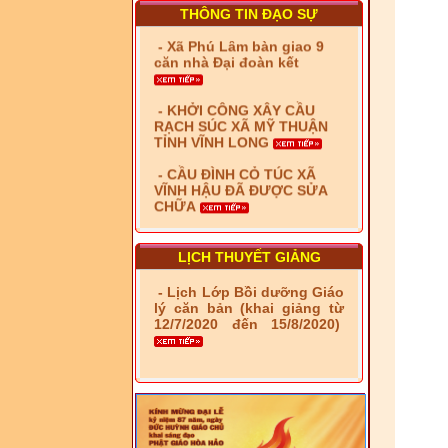
THÔNG TIN ĐẠO SỰ
- Xã Phú Lâm bàn giao 9
căn nhà Đại đoàn kết
- KHỞI CÔNG XÂY CẦU
RẠCH SÚC XÃ MỸ THUẬN
TỈNH VĨNH LONG
- CẦU ĐÌNH CỎ TÚC XÃ
VĨNH HẬU ĐÃ ĐƯỢC SỬA
CHỮA
- Bàn giao 10 căn nhà Đại
đoàn kết cho hộ có hoàn
cảnh khó khăn tại xã Tây
LỊCH THUYẾT GIẢNG
Yên
- Lịch Lớp Bồi dưỡng Giáo
- LỄ RA QUÂN DẬM VÁ,
lý căn bản (khai giảng từ
SỬA CHỮA LỘ GIAO
12/7/2020 đến 15/8/2020)
THÔNG NÔNG THÔN (XÃ
PHÚ THỌ)
- LỚP TẬP HUẤN LỊCH SỬ,
PHÁP LUẬT VIỆT NAM VÀ
HIẾN CHƯƠNG GIÁO HỘI
PGHH NHIỆM KỲ VI (2024-
2029) CHO TRỊ SỰ VIÊN