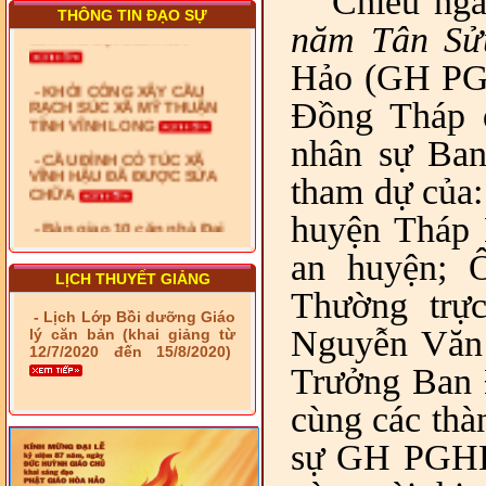
Chiều ng
THÔNG TIN ĐẠO SỰ
căn nhà Đại đoàn kết
năm Tân Sử
Hảo (GH PGH
- KHỞI CÔNG XÂY CẦU
RẠCH SÚC XÃ MỸ THUẬN
TỈNH VĨNH LONG
Đồng Tháp d
- CẦU ĐÌNH CỎ TÚC XÃ
nhân sự Ba
VĨNH HẬU ĐÃ ĐƯỢC SỬA
CHỮA
tham dự của:
- Bàn giao 10 căn nhà Đại
huyện Tháp 
đoàn kết cho hộ có hoàn
cảnh khó khăn tại xã Tây
an huyện; 
Yên
LỊCH THUYẾT GIẢNG
Thường trự
- LỄ RA QUÂN DẬM VÁ,
SỬA CHỮA LỘ GIAO
- Lịch Lớp Bồi dưỡng Giáo
THÔNG NÔNG THÔN (XÃ
Nguyễn Văn
lý căn bản (khai giảng từ
PHÚ THỌ)
12/7/2020 đến 15/8/2020)
Trưởng Ban 
- LỚP TẬP HUẤN LỊCH SỬ,
PHÁP LUẬT VIỆT NAM VÀ
cùng các thàn
HIẾN CHƯƠNG GIÁO HỘI
PGHH NHIỆM KỲ VI (2024-
sự GH PGHH 
2029) CHO TRỊ SỰ VIÊN
TRUNG ƯƠNG, BAN ĐẠI
DIỆN TỈNH VÀ GIÁO LÝ