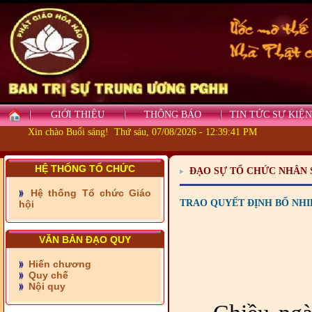
GIỚI THIỆU
THÔNG BÁO
TIN TỨC SỰ KIỆN
Xin chào Buổi sáng! Thứ sáu, 07/08/2026 - 12:39:42 PM
HỆ THỐNG TỔ CHỨC
ĐẠO SỰ TỔ CHỨC NHÂN 
- Những tấm lòng thiện
nguyện vùng biên
Hệ thống Tổ chức Giáo
TRAO QUYẾT ĐỊNH BỔ NHIỆ
hội
- BAN TRỊ SỰ XÃ ĐẠI
PHƯỚC TỈNH ĐỒNG NAI
TIẾP SỨC ĐẾN TRƯỜNG
VĂN BẢN ĐẠO QUY
Hiến chương
- Xã Châu Phú khánh
Quy chế
thành cầu Kênh 7 - Nam
Nội quy
kênh Quốc Gia
- Xã Phú Lâm bàn giao 9