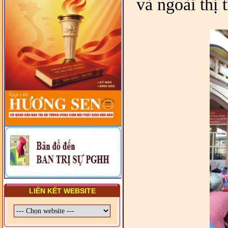
và ngoài thị t
VIÊN - CHUYÊN ĐỀ: NHỮNG
VẤN ĐỀ CHUNG VỀ PHÁP
LUẬT VÀ HỆ THỐNG PHÁP
LUẬT VIỆT NAM
- LỚP TẬP HUẤN LỊCH SỬ,
PHÁP LUẬT VIỆT NAM VÀ
HIẾN CHƯƠNG GIÁO HỘI
PGHH NHIỆM KỲ VI (2024-
2029) CHO TRỊ SỰ VIÊN
TRUNG ƯƠNG, BAN ĐẠI
DIỆN TỈNH VÀ GIÁO LÝ
VIÊN - CHUYÊN ĐỀ: SỰ RA
ĐỜI, BẢN CHẤT, CHỨC
NĂNG VÀ HÌNH THỨC CỦA
NƯỚC CHXHCN VIỆT NAM
LIÊN KẾT WEBSITE