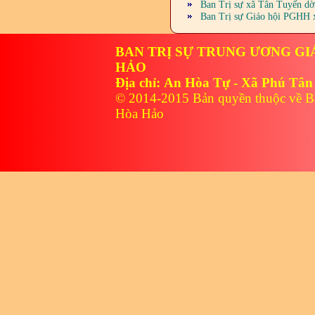
Ban Trị sự xã Tân Tuyến dời
Ban Trị sự Giáo hội PGHH x
BAN TRỊ SỰ TRUNG ƯƠNG GI
HẢO
Địa chỉ: An Hòa Tự - Xã Phú Tân
© 2014-2015 Bản quyền thuộc về B
Hòa Hảo