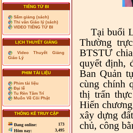
TIẾNG TỪ BI
Sấm giảng (sách)
Thi văn Giáo lý (sách)
VIDEO TIẾNG TỪ BI
Tại buổi
Thường trự
LỊCH THUYẾT GIẢNG
BTSTƯ chia 
Video Thuyết Giảng
Giáo Lý
quyết định, 
Ban Quản tự
PHIM TÀI LIỆU
cùng chính 
Phim tài liệu
Đại lễ
thị trấn thự
Tu Rèn Tâm Trí
Muốn Về Cõi Phật
Hiến chương 
xây dựng đấ
THỐNG KÊ TRUY CẬP
chủ, công bằ
173
Đang online:
3,495
Hôm nay: