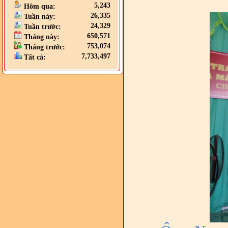
5,243
Hôm qua:
26,335
Tuần này:
24,329
Tuần trước:
650,571
Tháng này:
753,074
Tháng trước:
7,733,497
Tất cả: