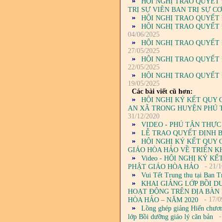
HỘI NGHỊ TRAO QUYẾT 
TRỊ SỰ VIÊN BAN TRỊ SỰ C
HỘI NGHỊ TRAO QUYẾT 
HỘI NGHỊ TRAO QUYẾT 
04/06/2025
HỘI NGHỊ TRAO QUYẾT 
27/05/2025
HỘI NGHỊ TRAO QUYẾT 
22/05/2025
HỘI NGHỊ TRAO QUYẾT 
19/05/2025
Các bài viết cũ hơn:
HỘI NGHỊ KÝ KẾT QUY 
AN XÃ TRONG HUYỆN PHÚ T
31/12/2020
VIDEO - PHÚ TÂN THỰC
LỄ TRAO QUYẾT ĐỊNH B
HỘI NGHỊ KÝ KẾT QUY 
GIÁO HÒA HẢO VỀ TRIỂN KH
Video - HỘI NGHỊ KÝ K
- 21/1
PHẬT GIÁO HÒA HẢO
Vui Tết Trung thu tại Ban 
KHAI GIẢNG LỚP BỒI 
HOẠT ĐỘNG TRÊN ĐỊA BÀN 
- 17/0
HÒA HẢO – NĂM 2020
Lồng ghép giảng Hiến chươn
-
lớp Bồi dưỡng giáo lý căn bản