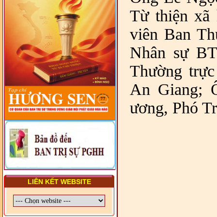
VẤN ĐỀ CHUNG VỀ PHÁP
Từ thiện x
LUẬT VÀ HỆ THỐNG PHÁP
LUẬT VIỆT NAM
viên Ban Th
- LỚP TẬP HUẤN LỊCH SỬ,
PHÁP LUẬT VIỆT NAM VÀ
Nhân sự BT
HIẾN CHƯƠNG GIÁO HỘI
PGHH NHIỆM KỲ VI (2024-
Thường trự
2029) CHO TRỊ SỰ VIÊN
TRUNG ƯƠNG, BAN ĐẠI
DIỆN TỈNH VÀ GIÁO LÝ
An Giang; 
VIÊN - CHUYÊN ĐỀ: SỰ RA
ĐỜI, BẢN CHẤT, CHỨC
ương, Phó T
NĂNG VÀ HÌNH THỨC CỦA
NƯỚC CHXHCN VIỆT NAM
LIÊN KẾT WEBSITE