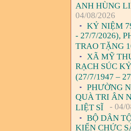
ANH HÙNG LIỆ
04/08/2026
KỶ NIỆM 7
- 27/7/2026)
TRAO TẶNG 1
XÃ MỸ TH
RẠCH SÚC KỶ
(27/7/1947 – 27
PHƯỜNG N
QUÀ TRI ÂN 
- 04/0
LIỆT SĨ
BỘ DÂN TỘ
KIẾN CHỨC S