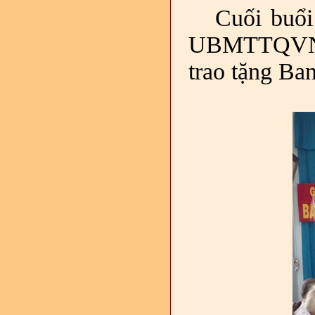
Cuối buổi
UBMTTQVN 
trao tặng
Ban