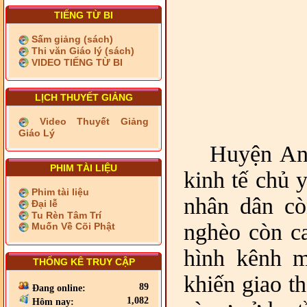
TIẾNG TỪ BI
Sấm giảng (sách)
Thi văn Giáo lý (sách)
VIDEO TIẾNG TỪ BI
LỊCH THUYẾT GIẢNG
Video Thuyết Giảng
Giáo Lý
Huyện An 
PHIM TÀI LIỆU
kinh tế chủ 
Phim tài liệu
nhân dân cò
Đại lễ
Tu Rèn Tâm Trí
nghèo còn ca
Muốn Về Cõi Phật
hình kênh m
THỐNG KÊ TRUY CẬP
khiến giao t
89
Đang online:
1,082
Hôm nay: