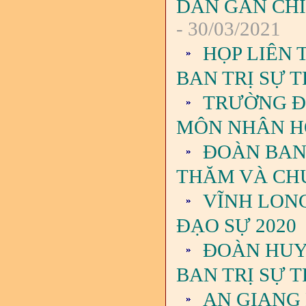
DÂN GẮN CHI
- 30/03/2021
HỌP LIÊN
BAN TRỊ SỰ 
TRƯỜNG Đ
MÔN NHÂN H
ĐOÀN BAN
THĂM VÀ CHÚ
VĨNH LON
ĐẠO SỰ 2020
ĐOÀN HUY
BAN TRỊ SỰ 
AN GIANG 