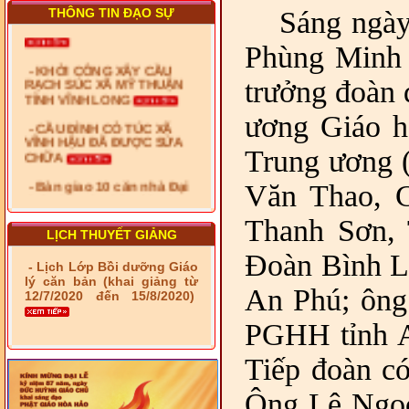
THÔNG TIN ĐẠO SỰ
Sáng ngà
- KHỞI CÔNG XÂY CẦU
Phùng Minh 
RẠCH SÚC XÃ MỸ THUẬN
TỈNH VĨNH LONG
trưởng đoàn 
- CẦU ĐÌNH CỎ TÚC XÃ
VĨNH HẬU ĐÃ ĐƯỢC SỬA
ương Giáo h
CHỮA
Trung ương 
- Bàn giao 10 căn nhà Đại
đoàn kết cho hộ có hoàn
cảnh khó khăn tại xã Tây
Văn Thao, 
Yên
Thanh Sơn, 
- LỄ RA QUÂN DẬM VÁ,
LỊCH THUYẾT GIẢNG
SỬA CHỮA LỘ GIAO
Đoàn Bình L
THÔNG NÔNG THÔN (XÃ
- Lịch Lớp Bồi dưỡng Giáo
PHÚ THỌ)
lý căn bản (khai giảng từ
An Phú; ông
12/7/2020 đến 15/8/2020)
- LỚP TẬP HUẤN LỊCH SỬ,
PHÁP LUẬT VIỆT NAM VÀ
PGHH tỉnh An
HIẾN CHƯƠNG GIÁO HỘI
PGHH NHIỆM KỲ VI (2024-
2029) CHO TRỊ SỰ VIÊN
Tiếp đoàn c
TRUNG ƯƠNG, BAN ĐẠI
DIỆN TỈNH VÀ GIÁO LÝ
Ông Lê Ngọc
VIÊN - CHUYÊN ĐỀ: NHỮNG