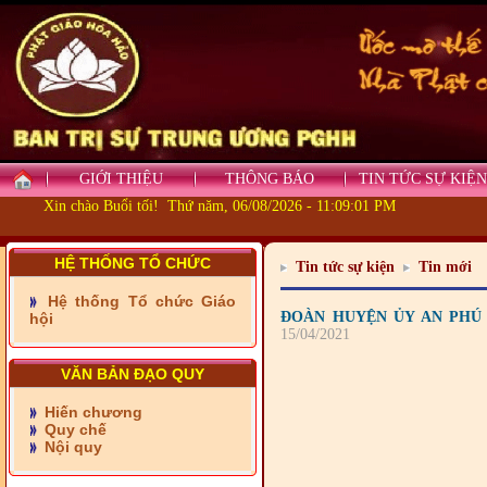
GIỚI THIỆU
THÔNG BÁO
TIN TỨC SỰ KIỆN
Xin chào Buổi tối! Thứ năm, 06/08/2026 - 11:09:02 PM
- Những tấm lòng thiện
HỆ THỐNG TỔ CHỨC
Tin tức sự kiện
Tin mới
nguyện vùng biên
Hệ thống Tổ chức Giáo
- BAN TRỊ SỰ XÃ ĐẠI
ĐOÀN HUYỆN ỦY AN PHÚ
hội
PHƯỚC TỈNH ĐỒNG NAI
15/04/2021
TIẾP SỨC ĐẾN TRƯỜNG
VĂN BẢN ĐẠO QUY
- Xã Châu Phú khánh
thành cầu Kênh 7 - Nam
Hiến chương
kênh Quốc Gia
Quy chế
Nội quy
- Xã Phú Lâm bàn giao 9
căn nhà Đại đoàn kết