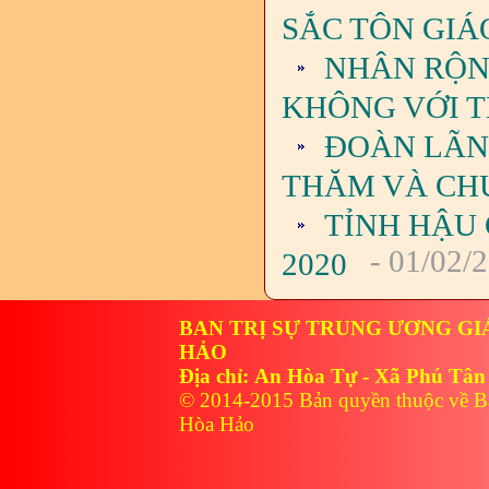
SẮC TÔN GIÁO
NHÂN RỘNG
KHÔNG VỚI T
ĐOÀN LÃN
THĂM VÀ CHÚ
TỈNH HẬU
- 01/02/
2020
BAN TRỊ SỰ TRUNG ƯƠNG GI
HẢO
Địa chỉ: An Hòa Tự - Xã Phú Tân
© 2014-2015 Bản quyền thuộc về B
Hòa Hảo